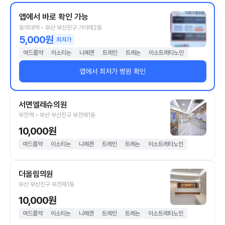
앱에서 바로 확인 가능
동의대역 • 부산 부산진구 가야제2동
5,000원
최저가
여드름약
이소티논
니메겐
트레인
트레논
이소트레티노인
앱에서 최저가 병원 확인
서면엘레슈의원
부전역 • 부산 부산진구 부전제1동
10,000원
여드름약
이소티논
니메겐
트레인
트레논
이소트레티노인
더올림의원
부산 부산진구 부전제1동
10,000원
여드름약
이소티논
니메겐
트레인
트레논
이소트레티노인