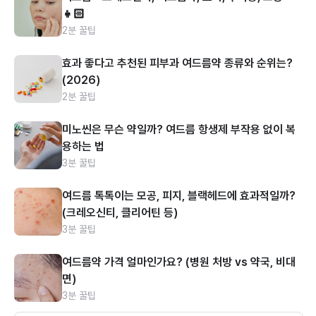
👧🏻
2분 꿀팁
효과 좋다고 추천된 피부과 여드름약 종류와 순위는?
(2026)
2분 꿀팁
미노씬은 무슨 약일까? 여드름 항생제 부작용 없이 복
용하는 법
3분 꿀팁
여드름 톡톡이는 모공, 피지, 블랙헤드에 효과적일까?
(크레오신티, 클리어틴 등)
3분 꿀팁
여드름약 가격 얼마인가요? (병원 처방 vs 약국, 비대
면)
3분 꿀팁