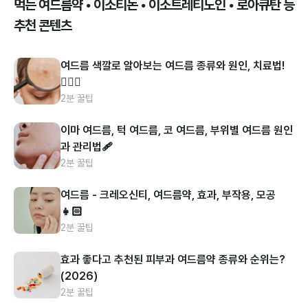
먹는 여드름약 • 이소티논 • 이소트레티노인 • 로아큐탄 등
추천 콘텐츠
여드름 색깔로 알아보는 여드름 종류와 원인, 치료법!
👩🏻‍⚕️
2분 꿀팁
이마 여드름, 턱 여드름, 코 여드름, 부위별 여드름 원인
과 관리법🩹
2분 꿀팁
여드름 - 크레오신티, 여드름약, 효과, 부작용, 모공
👧🏻
2분 꿀팁
효과 좋다고 추천된 피부과 여드름약 종류와 순위는?
(2026)
2분 꿀팁