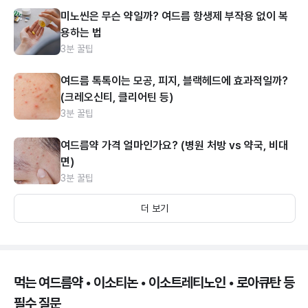
미노씬은 무슨 약일까? 여드름 항생제 부작용 없이 복
용하는 법
3분 꿀팁
여드름 톡톡이는 모공, 피지, 블랙헤드에 효과적일까?
(크레오신티, 클리어틴 등)
3분 꿀팁
여드름약 가격 얼마인가요? (병원 처방 vs 약국, 비대
면)
3분 꿀팁
더 보기
먹는 여드름약 • 이소티논 • 이소트레티노인 • 로아큐탄 등
필수 질문