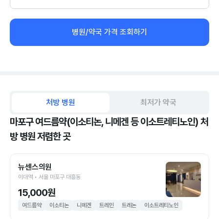
병원/약국 가격 조회하기
처방 병원
최저가 약국
마포구 여드름약(이소티논, 니메겐 등 이소트레티노인) 처
방 병원 저렴한 곳
뉴센스의원
이대역 • 서울 마포구 대흥동
15,000원
여드름약
이소티논
니메겐
트레인
트레논
이소트레티노인