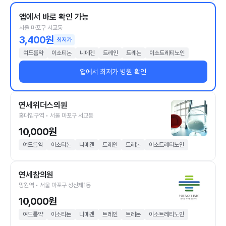
앱에서 바로 확인 가능
서울 마포구 서교동
3,400원
최저가
여드름약
이소티논
니메겐
트레인
트레논
이소트레티노인
앱에서 최저가 병원 확인
연세위더스의원
홍대입구역 • 서울 마포구 서교동
10,000원
여드름약
이소티논
니메겐
트레인
트레논
이소트레티노인
연세참의원
망원역 • 서울 마포구 성산제1동
10,000원
여드름약
이소티논
니메겐
트레인
트레논
이소트레티노인