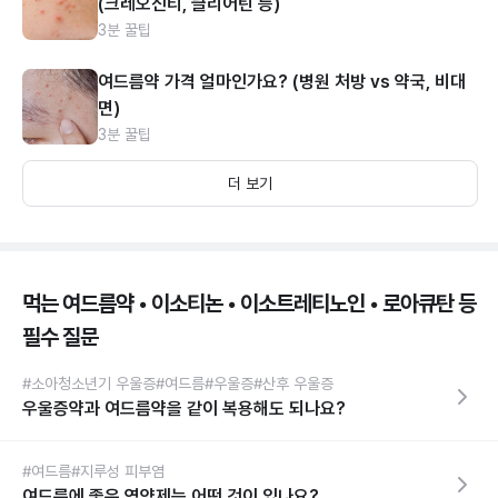
(크레오신티, 클리어틴 등)
3분 꿀팁
여드름약 가격 얼마인가요? (병원 처방 vs 약국, 비대
면)
3분 꿀팁
더 보기
먹는 여드름약 • 이소티논 • 이소트레티노인 • 로아큐탄 등
필수 질문
#소아청소년기 우울증
#여드름
#우울증
#산후 우울증
우울증약과 여드름약을 같이 복용해도 되나요?
#여드름
#지루성 피부염
여드름에 좋은 영양제는 어떤 것이 있나요?