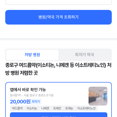
병원/약국 가격 조회하기
처방 병원
최저가 약국
종로구 여드름약(이소티논, 니메겐 등 이소트레티노인) 처
방 병원 저렴한 곳
앱에서 바로 확인 가능
동대문역 • 서울 종로구 종로5.6가동
20,000원
최저가
여드름약
이소티논
니메겐
트레인
트레논
이소트레티노인