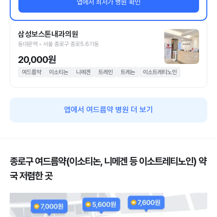
앱에서 최저가 병원 확인
삼성보스톤내과의원
동대문역 • 서울 종로구 종로5.6가동
20,000원
여드름약
이소티논
니메겐
트레인
트레논
이소트레티노인
앱에서 여드름약 병원 더 보기
종로구 여드름약(이소티논, 니메겐 등 이소트레티노인) 약
국 저렴한 곳