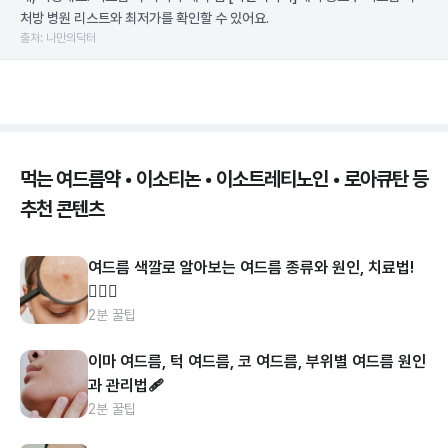
처방 병원 리스트와 최저가를 확인할 수 있어요.
출처: 나만의닥터
먹는 여드름약 • 이소티논 • 이소트레티노인 • 로아큐탄 등
추천 콘텐츠
여드름 색깔로 알아보는 여드름 종류와 원인, 치료법!
👩🏻‍⚕️
2분 꿀팁
이마 여드름, 턱 여드름, 코 여드름, 부위별 여드름 원인
과 관리법🩹
2분 꿀팁