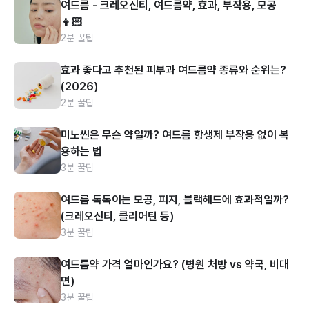
여드름 - 크레오신티, 여드름약, 효과, 부작용, 모공
👧🏻
2분 꿀팁
효과 좋다고 추천된 피부과 여드름약 종류와 순위는?
(2026)
2분 꿀팁
미노씬은 무슨 약일까? 여드름 항생제 부작용 없이 복
용하는 법
3분 꿀팁
여드름 톡톡이는 모공, 피지, 블랙헤드에 효과적일까?
(크레오신티, 클리어틴 등)
3분 꿀팁
여드름약 가격 얼마인가요? (병원 처방 vs 약국, 비대
면)
3분 꿀팁