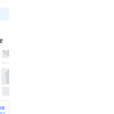
곳
0원
저가