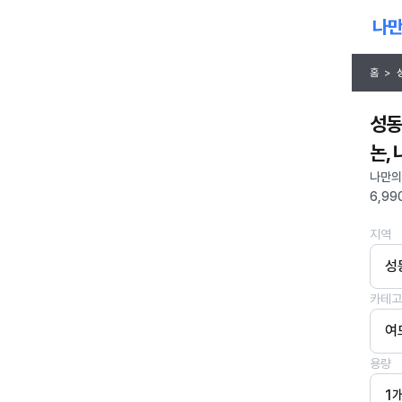
홈
>
성동
논,
나만의
6,99
지역
성
카테고
여
용량
1