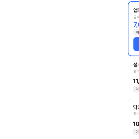
앱
금호
7
여
성
성수
1
여
닥
옥수
1
여