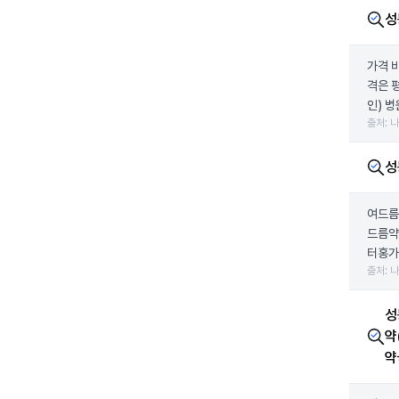
성
가격 
격은 
인) 병
출처: 
성
여드름
드름약
터홍가
출처: 
성
약
약