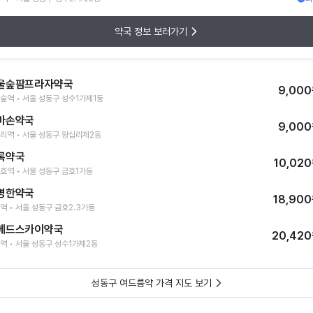
약국 정보 보러가기
울숲팜프라자약국
9,00
숲역 • 서울 성동구 성수1가제1동
마손약국
9,00
리역 • 서울 성동구 왕십리제2동
록약국
10,02
호역 • 서울 성동구 금호1가동
명한약국
18,90
역 • 서울 성동구 금호2.3가동
메드스카이약국
20,42
역 • 서울 성동구 성수1가제2동
성동구 여드름약 가격 지도 보기