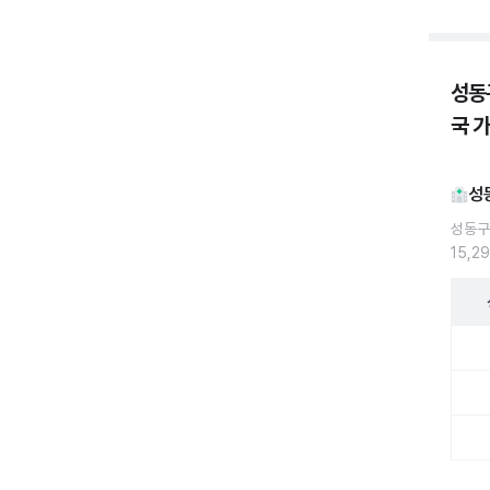
성동
국 
성
성동구
15,2
성동구