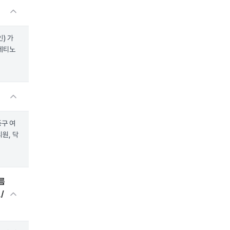
) 가
트레티노
동구 여
원, 닥
름
/