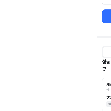
성동
곳
세
성수
2
여