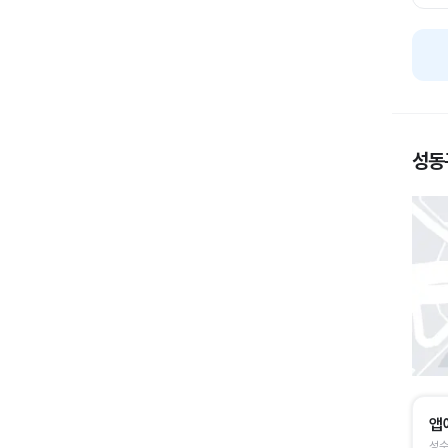
성동
앱
성수