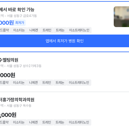
에서 바로 확인 가능
역 • 서울 성동구 금호4가동
,000원
최저가
드름약
이소티논
니메겐
트레인
트레논
이소트레티노인
앱에서 최저가 병원 확인
수멜팅의원
역 • 서울 성동구 성수2가제3동
1,000원
드름약
이소티논
니메겐
트레인
트레논
이소트레티노인
터홍가정의학과의원
역 • 서울 성동구 옥수동
0,000원
드름약
이소티논
니메겐
트레인
트레논
이소트레티노인