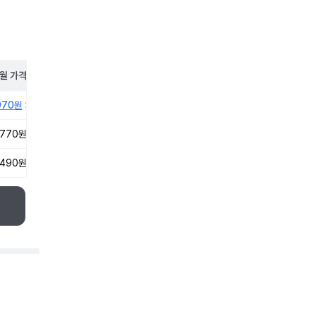
월
가격
970원
,770원
,490원