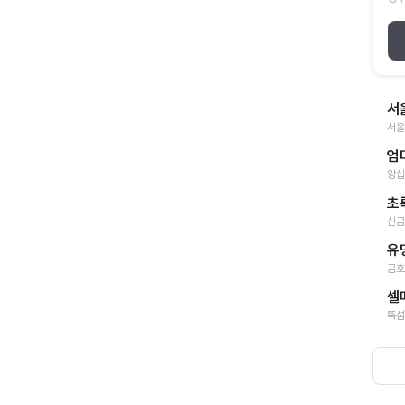
서
서울
엄
왕십
초
신금
유
금호
셀
뚝섬