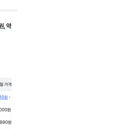
, 약
월
가격
410원
,000원
,990원