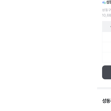
성
성동구
10,6
성동구
성동