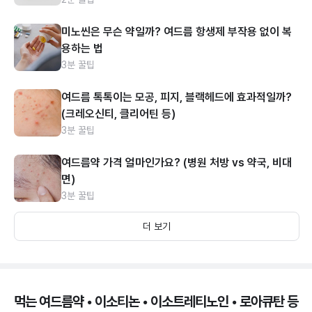
미노씬은 무슨 약일까? 여드름 항생제 부작용 없이 복
용하는 법
3분 꿀팁
여드름 톡톡이는 모공, 피지, 블랙헤드에 효과적일까?
(크레오신티, 클리어틴 등)
3분 꿀팁
여드름약 가격 얼마인가요? (병원 처방 vs 약국, 비대
면)
3분 꿀팁
더 보기
먹는 여드름약 • 이소티논 • 이소트레티노인 • 로아큐탄 등