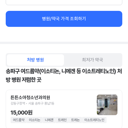
병원/약국 가격 조회하기
처방 병원
최저가 약국
송파구 여드름약(이소티논, 니메겐 등 이소트레티노인) 처
방 병원 저렴한 곳
튼튼소아청소년과의원
강동구청역 • 서울 송파구 풍납1동
15,000원
여드름약
이소티논
니메겐
트레인
트레논
이소트레티노인