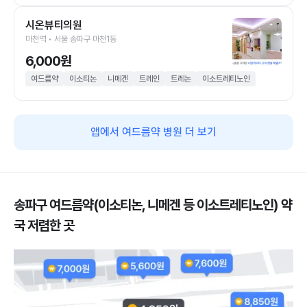
시온뷰티의원
마천역 • 서울 송파구 마천1동
6,000원
여드름약
이소티논
니메겐
트레인
트레논
이소트레티노인
앱에서 여드름약 병원 더 보기
송파구 여드름약(이소티논, 니메겐 등 이소트레티노인) 약
국 저렴한 곳