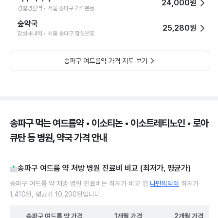
24,000원
경찰병원역 • 서울 송파구 가락본동
숲약국
25,280원
잠실새내역 • 서울 송파구 잠실본동
송파구 여드름약 가격 지도 보기
송파구 먹는 여드름약 • 이소티논 • 이소트레티노인 • 로아
큐탄 등 병원, 약국 가격 안내
송파구 여드름 약 처방 병원 진료비 비교 (최저가, 평균가)
송파구 여드름 약 처방 병원 진료비는 최저가 비교 앱
나만의닥터
최저가
1,410원, 평균가 10,200원입니다.
송파구
여드름 약
가격
1개월
가격
2개월
가격