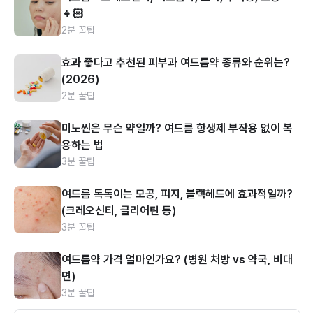
👧🏻
2분 꿀팁
효과 좋다고 추천된 피부과 여드름약 종류와 순위는?
(2026)
2분 꿀팁
미노씬은 무슨 약일까? 여드름 항생제 부작용 없이 복
용하는 법
3분 꿀팁
여드름 톡톡이는 모공, 피지, 블랙헤드에 효과적일까?
(크레오신티, 클리어틴 등)
3분 꿀팁
여드름약 가격 얼마인가요? (병원 처방 vs 약국, 비대
면)
3분 꿀팁