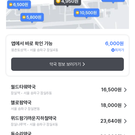
앱에서 바로 확인 가능
6,000원
몽촌토성역 • 서울 송파구 잠실4동
최저가
약국 정보 보러가기
월드타워약국
16,500원
잠실역 • 서울 송파구 잠실6동
헬로팜약국
18,000원
서울 송파구 잠실본동
위드팜가까운지하철약국
23,640원
잠실나루역 • 서울 송파구 잠실4동
독수리약국