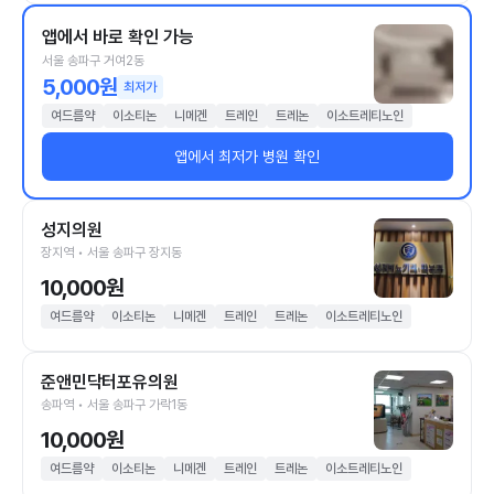
앱에서 바로 확인 가능
서울 송파구 거여2동
5,000원
최저가
여드름약
이소티논
니메겐
트레인
트레논
이소트레티노인
앱에서 최저가 병원 확인
성지의원
장지역 • 서울 송파구 장지동
10,000원
여드름약
이소티논
니메겐
트레인
트레논
이소트레티노인
준앤민닥터포유의원
송파역 • 서울 송파구 가락1동
10,000원
여드름약
이소티논
니메겐
트레인
트레논
이소트레티노인