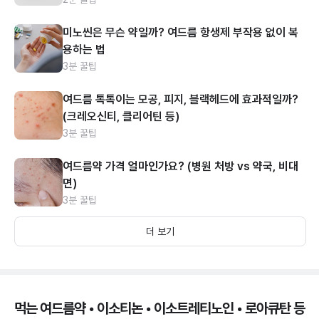
미노씬은 무슨 약일까? 여드름 항생제 부작용 없이 복
용하는 법
3분 꿀팁
여드름 톡톡이는 모공, 피지, 블랙헤드에 효과적일까?
(크레오신티, 클리어틴 등)
3분 꿀팁
여드름약 가격 얼마인가요? (병원 처방 vs 약국, 비대
면)
3분 꿀팁
더 보기
먹는 여드름약 • 이소티논 • 이소트레티노인 • 로아큐탄 등