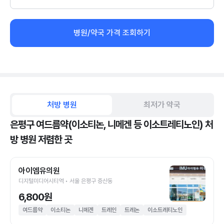
병원/약국 가격 조회하기
처방 병원
최저가 약국
은평구 여드름약(이소티논, 니메겐 등 이소트레티노인) 처
방 병원 저렴한 곳
아이엠유의원
디지털미디어시티역 • 서울 은평구 증산동
6,800원
여드름약
이소티논
니메겐
트레인
트레논
이소트레티노인