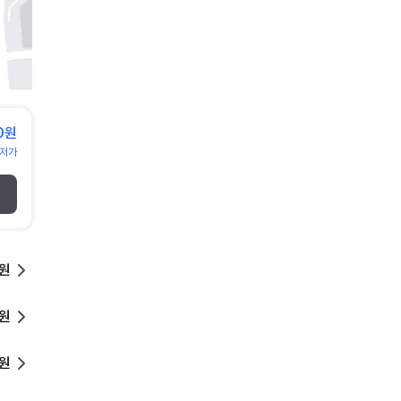
0원
저가
0원
0원
0원