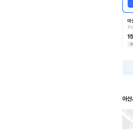
아
충남
1
여
아산