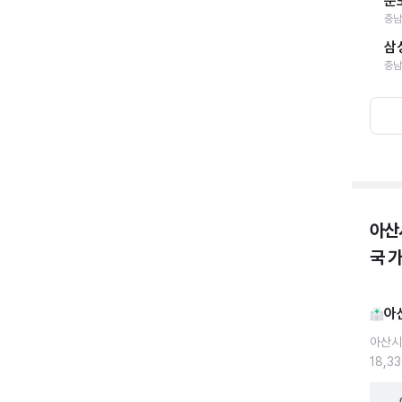
둔
충남
삼
충남
아산
국 
아
아산시
18,3