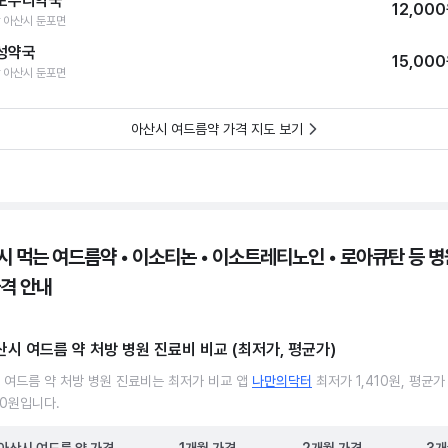
포우리약국
12,00
 아산시 둔포면
성약국
15,00
 아산시 둔포면
아산시 여드름약 가격 지도 보기
시 먹는 여드름약 • 이소티논 • 이소트레티노인 • 로아큐탄 등 병원
가격 안내
산시 여드름 약 처방 병원 진료비 비교 (최저가, 평균가)
 여드름 약 처방 병원 진료비는 최저가 비교 앱
나만의닥터
최저가 1,410원, 평균가
30원입니다.