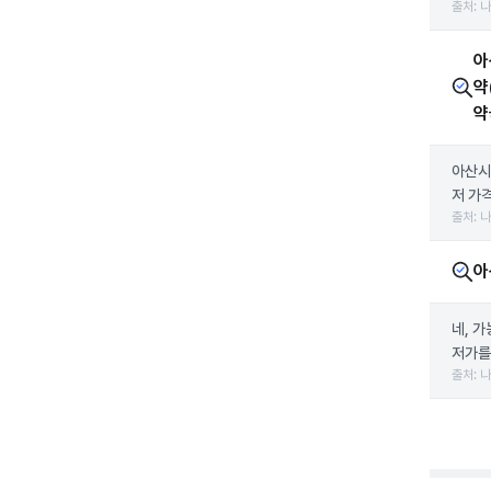
출처: 
아
약
약
아산시
저 가
출처: 
아
네, 
저가를
출처: 