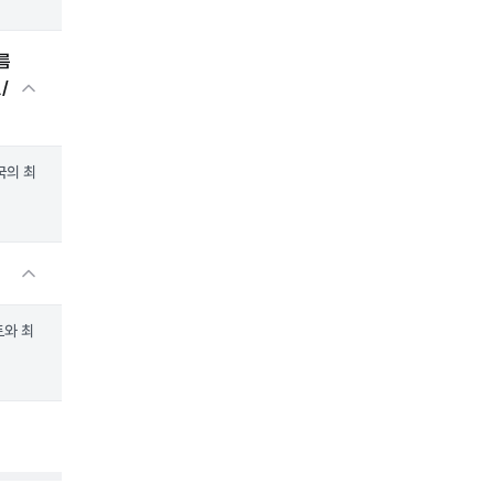
름
/
국의 최
트와 최