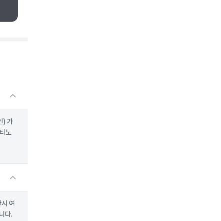
) 가
레티노
산시 여
니다.