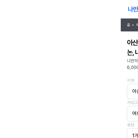
홈
>
아산
논,
나만의
6,00
지역
아
카테고
여
용량
1