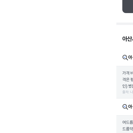
아산
아
가격 
격은 
인) 병
출처: 
아
여드름
드름약