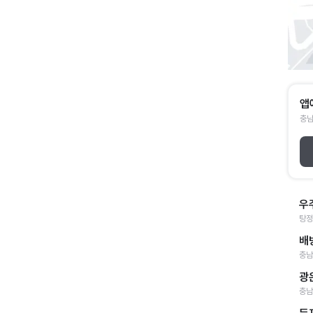
앱
충남
우
탕정
배
충남
광
충남