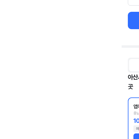
아산
곳
앱
충남
1
여