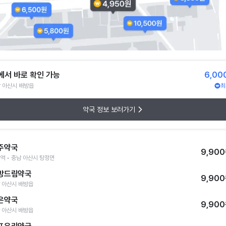
에서 바로 확인 가능
6,00
 아산시 배방읍
최
약국 정보 보러가기
주약국
9,90
역 • 충남 아산시 탕정면
방드림약국
9,90
 아산시 배방읍
은약국
9,90
 아산시 배방읍