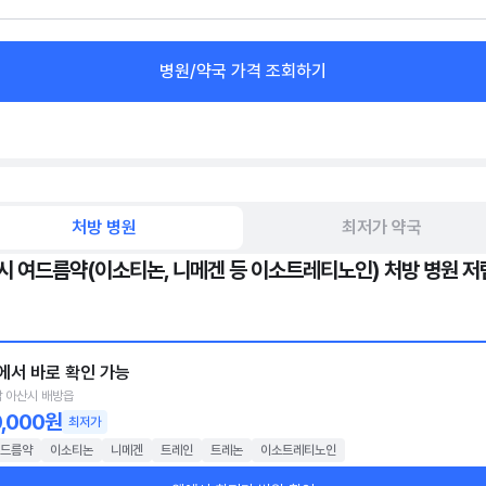
병원/약국 가격 조회하기
처방 병원
최저가 약국
시 여드름약(이소티논, 니메겐 등 이소트레티노인) 처방 병원 저
에서 바로 확인 가능
 아산시 배방읍
0,000원
최저가
드름약
이소티논
니메겐
트레인
트레논
이소트레티노인