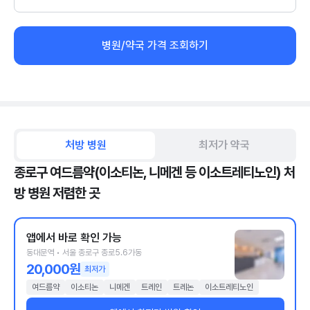
병원/약국 가격 조회하기
처방 병원
최저가 약국
종로구 여드름약(이소티논, 니메겐 등 이소트레티노인) 처
방 병원 저렴한 곳
앱에서 바로 확인 가능
동대문역 • 서울 종로구 종로5.6가동
20,000원
최저가
여드름약
이소티논
니메겐
트레인
트레논
이소트레티노인