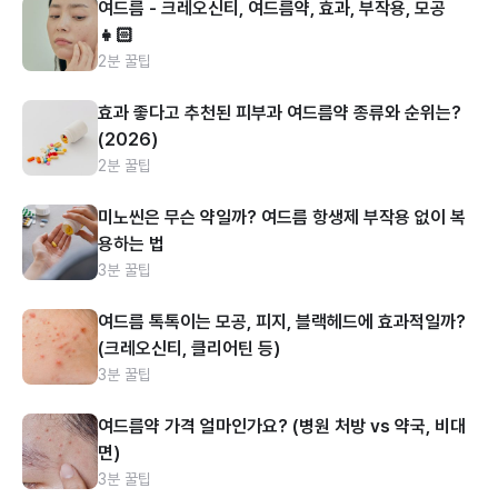
여드름 - 크레오신티, 여드름약, 효과, 부작용, 모공
👧🏻
2분 꿀팁
효과 좋다고 추천된 피부과 여드름약 종류와 순위는?
(2026)
2분 꿀팁
미노씬은 무슨 약일까? 여드름 항생제 부작용 없이 복
용하는 법
3분 꿀팁
여드름 톡톡이는 모공, 피지, 블랙헤드에 효과적일까?
(크레오신티, 클리어틴 등)
3분 꿀팁
여드름약 가격 얼마인가요? (병원 처방 vs 약국, 비대
면)
3분 꿀팁