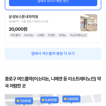
앱에서 최저가 병원 확인
삼성보스톤내과의원
동대문역 • 서울 종로구 종로5.6가동
20,000원
여드름약
이소티논
니메겐
트레인
트레논
이소트레티노인
앱에서 여드름약 병원 더 보기
종로구 여드름약(이소티논, 니메겐 등 이소트레티노인) 약
국 저렴한 곳