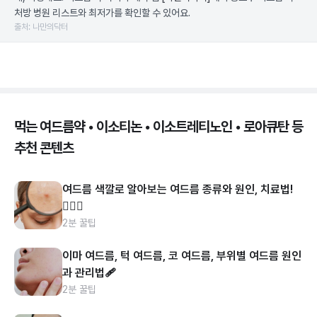
처방 병원 리스트와 최저가를 확인할 수 있어요.
출처: 나만의닥터
먹는 여드름약 • 이소티논 • 이소트레티노인 • 로아큐탄 등
추천 콘텐츠
여드름 색깔로 알아보는 여드름 종류와 원인, 치료법!
👩🏻‍⚕️
2분 꿀팁
이마 여드름, 턱 여드름, 코 여드름, 부위별 여드름 원인
과 관리법🩹
2분 꿀팁