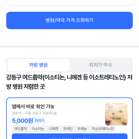
병원/약국 가격 조회하기
처방 병원
최저가 약국
강동구 여드름약(이소티논, 니메겐 등 이소트레티노인) 처
방 병원 저렴한 곳
앱에서 바로 확인 가능
천호역 • 서울 강동구 천호제2동
5,000원
최저가
여드름약
이소티논
니메겐
트레인
트레논
이소트레티노인