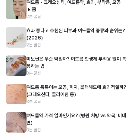
여드름 - 크레오신티, 여드름약, 효과, 부작용, 모공
👧🏻
2분 꿀팁
효과 좋다고 추천된 피부과 여드름약 종류와 순위는?
(2026)
2분 꿀팁
미노씬은 무슨 약일까? 여드름 항생제 부작용 없이 복
용하는 법
3분 꿀팁
여드름 톡톡이는 모공, 피지, 블랙헤드에 효과적일까?
(크레오신티, 클리어틴 등)
3분 꿀팁
여드름약 가격 얼마인가요? (병원 처방 vs 약국, 비대
면)
3분 꿀팁