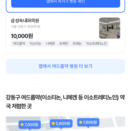
앱에서 최저가 병원 확인
삼성속내과의원
서울 강동구 명일제1동
10,000원
여드름약
이소티논
니메겐
트레인
트레논
이소트레티노인
앱에서 여드름약 병원 더 보기
강동구 여드름약(이소티논, 니메겐 등 이소트레티노인) 약
국 저렴한 곳