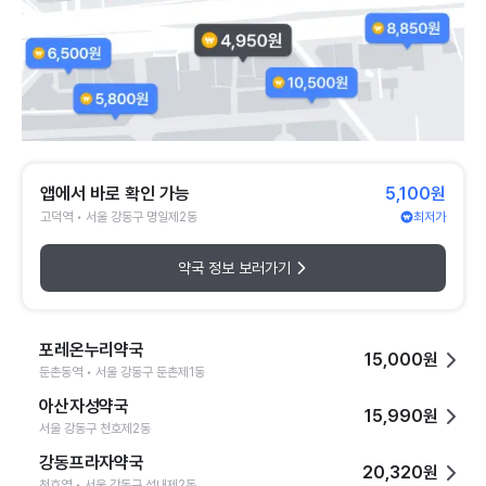
앱에서 바로 확인 가능
5,100원
고덕역 • 서울 강동구 명일제2동
최저가
약국 정보 보러가기
포레온누리약국
15,000원
둔촌동역 • 서울 강동구 둔촌제1동
아산자성약국
15,990원
서울 강동구 천호제2동
강동프라자약국
20,320원
천호역 • 서울 강동구 성내제2동