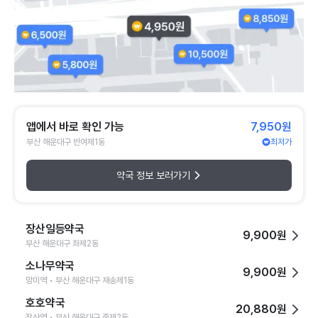
앱에서 바로 확인 가능
7,950원
부산 해운대구 반여제1동
최저가
약국 정보 보러가기
장산일등약국
9,900원
부산 해운대구 좌제2동
소나무약국
9,900원
망미역 • 부산 해운대구 재송제1동
호호약국
20,880원
장산역 • 부산 해운대구 중제2동