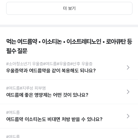
더 보기
먹는 여드름약 • 이소티논 • 이소트레티노인 • 로아큐탄 등
필수 질문
#소아청소년기 우울증
#여드름
#우울증
#산후 우울증
우울증약과 여드름약을 같이 복용해도 되나요?
#여드름
#지루성 피부염
여드름에 좋은 영양제는 어떤 것이 있나요?
#여드름
여드름약 이소티논도 비대면 처방 받을 수 있나요?
#여드름