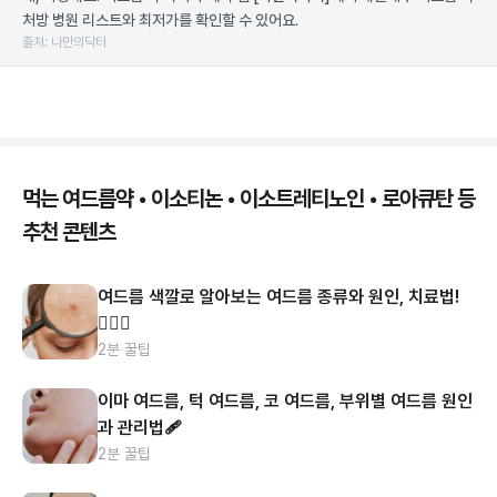
처방 병원 리스트와 최저가를 확인할 수 있어요.
출처: 나만의닥터
먹는 여드름약 • 이소티논 • 이소트레티노인 • 로아큐탄 등
추천 콘텐츠
여드름 색깔로 알아보는 여드름 종류와 원인, 치료법!
👩🏻‍⚕️
2분 꿀팁
이마 여드름, 턱 여드름, 코 여드름, 부위별 여드름 원인
과 관리법🩹
2분 꿀팁