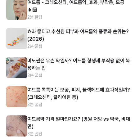
여드름 - 크레오신티, 여드름약, 효과, 부작용, 모공
👧🏻
2분 꿀팁
효과 좋다고 추천된 피부과 여드름약 종류와 순위는?
(2026)
2분 꿀팁
미노씬은 무슨 약일까? 여드름 항생제 부작용 없이 복
용하는 법
3분 꿀팁
여드름 톡톡이는 모공, 피지, 블랙헤드에 효과적일까?
(크레오신티, 클리어틴 등)
3분 꿀팁
여드름약 가격 얼마인가요? (병원 처방 vs 약국, 비대
면)
3분 꿀팁