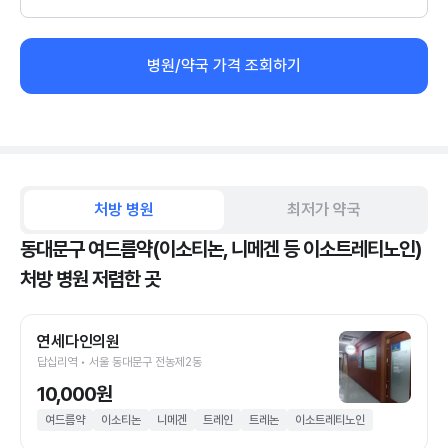
병원/약국 가격 조회하기
처방 병원
최저가 약국
동대문구 여드름약(이소티논, 니메겐 등 이소트레티노인)
처방 병원 저렴한 곳
연세다인의원
답십리역 • 서울 동대문구 전농제2동
10,000원
여드름약
이소티논
니메겐
트레인
트레논
이소트레티노인