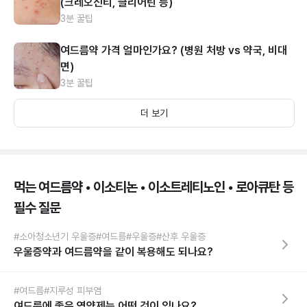
(크레오신티, 클리어틴 등)
3분 꿀팁
여드름약 가격 얼마인가요? (병원 처방 vs 약국, 비대
면)
3분 꿀팁
더 보기
먹는 여드름약 • 이소티논 • 이소트레티노인 • 로아큐탄 등
필수 질문
#소아청소년기 우울증
#여드름
#우울증
#산후 우울증
우울증약과 여드름약을 같이 복용해도 되나요?
#여드름
#지루성 피부염
여드름에 좋은 영양제는 어떤 것이 있나요?