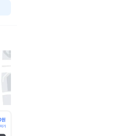
0원
저가