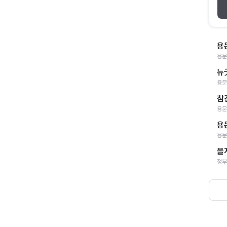
용
용문
뉴
용문
참
용문
용
용문
을
정부