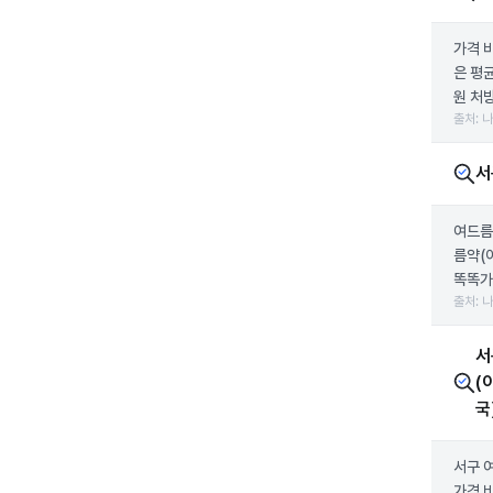
가격 
은 평균
원 처방
출처: 
서
여드름
름약(
똑똑가
출처: 
서
(
국
서구 
가격 