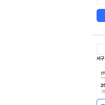
서구
신
정부
2
여