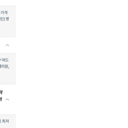
 가격
인) 병
구 여드
클의원,
약
약
의 최저