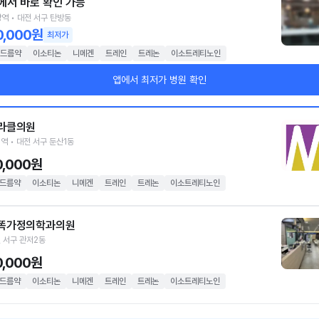
에서 바로 확인 가능
역 • 대전 서구 탄방동
0,000원
최저가
드름약
이소티논
니메겐
트레인
트레논
이소트레티노인
앱에서 최저가 병원 확인
라클의원
역 • 대전 서구 둔산1동
0,000원
드름약
이소티논
니메겐
트레인
트레논
이소트레티노인
똑가정의학과의원
 서구 관저2동
0,000원
드름약
이소티논
니메겐
트레인
트레논
이소트레티노인