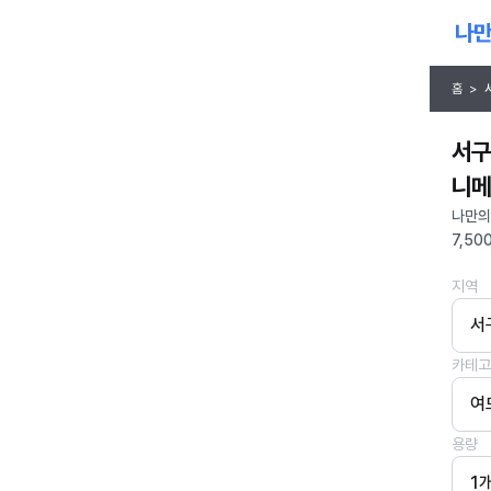
홈
>
서구
니메
나만의
7,50
지역
서
카테고
여
용량
1