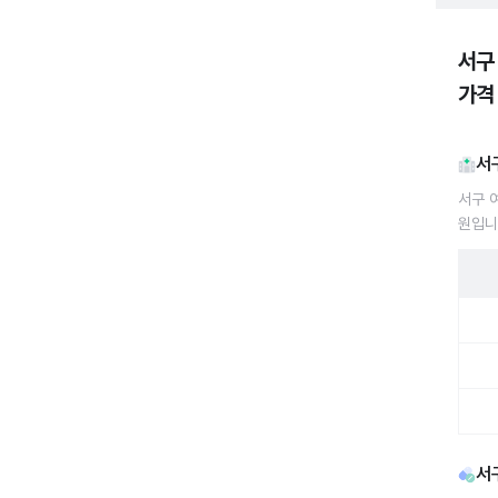
서구
가격
서
서구 
원입니
서구 
서