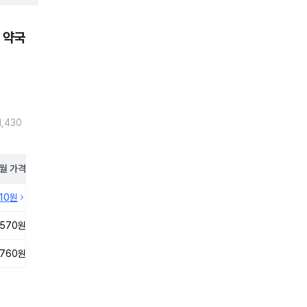
 약국
,430
월
가격
410원
,570원
,760원