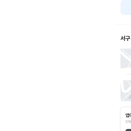
서구
앱
탄방