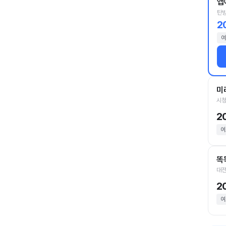
앱
탄방
2
여
미
시청
2
여
똑
대전
2
여