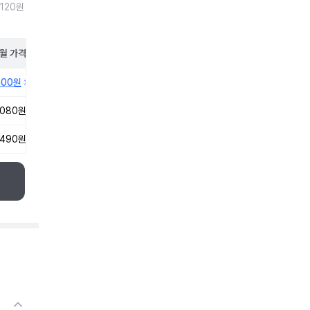
,120원
월
가격
500원
,080원
,490원