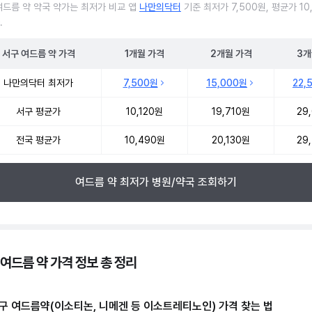
여드름 약 약국 약가는 최저가 비교 앱
나만의닥터
기준 최저가 7,500원, 평균가 10
.
서구
여드름 약
가격
1개월
가격
2개월
가격
3개
여드름 약 약국 약가 처방단위별 최저가·평균가 비교
나만의닥터 최저가
7,500원
15,000원
22,
서구 평균가
10,120원
19,710원
29
전국 평균가
10,490원
20,130원
29
여드름 약 최저가 병원/약국 조회하기
 여드름 약 가격 정보 총 정리
구 여드름약(이소티논, 니메겐 등 이소트레티노인) 가격 찾는 법