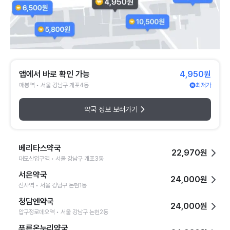
앱에서 바로 확인 가능
4,950원
매봉역 • 서울 강남구 개포4동
최저가
약국 정보 보러가기
베리타스약국
22,970원
대모산입구역 • 서울 강남구 개포3동
서은약국
24,000원
신사역 • 서울 강남구 논현1동
청담엔약국
24,000원
압구정로데오역 • 서울 강남구 논현2동
푸른온누리약국