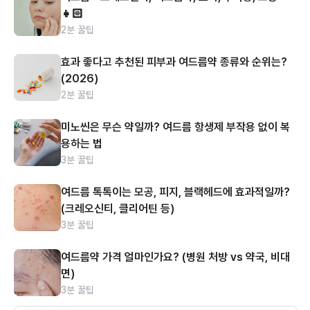
👧🏻
2분 꿀팁
효과 좋다고 추천된 피부과 여드름약 종류와 순위는?
(2026)
2분 꿀팁
미노씬은 무슨 약일까? 여드름 항생제 부작용 없이 복
용하는 법
3분 꿀팁
여드름 톡톡이는 모공, 피지, 블랙헤드에 효과적일까?
(크레오신티, 클리어틴 등)
3분 꿀팁
여드름약 가격 얼마인가요? (병원 처방 vs 약국, 비대
면)
3분 꿀팁