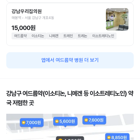
강남우리집의원
매봉역 • 서울 강남구 개포4동
15,000원
여드름약
이소티논
니메겐
트레인
트레논
이소트레티노인
앱에서 여드름약 병원 더 보기
강남구 여드름약(이소티논, 니메겐 등 이소트레티노인) 약
국 저렴한 곳