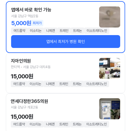
앱에서 바로 확인 가능
서울 강남구 역삼2동
5,000원
최저가
여드름약
이소티논
니메겐
트레인
트레논
이소트레티노인
앱에서 최저가 병원 확인
지아인의원
한티역 • 서울 강남구 대치4동
15,000원
여드름약
이소티논
니메겐
트레인
트레논
이소트레티노인
연세다정한365의원
서울 강남구 개포2동
15,000원
여드름약
이소티논
니메겐
트레인
트레논
이소트레티노인