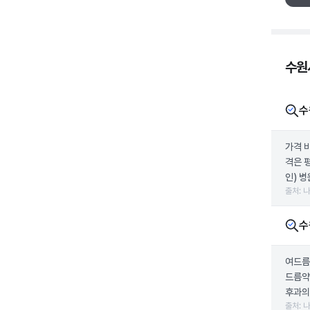
수원
수
가격 
격은 
인) 병
출처: 
수
여드름
드름약
후과의
출처: 