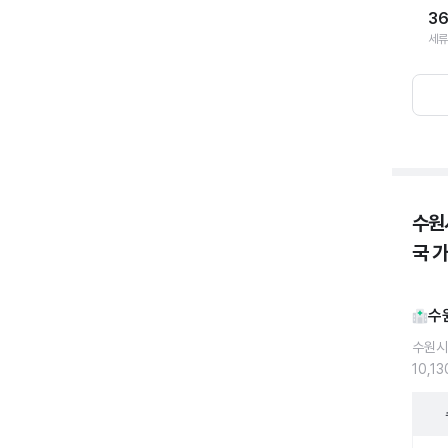
3
세류
수원
국 
수
수원시
10,1
수원시