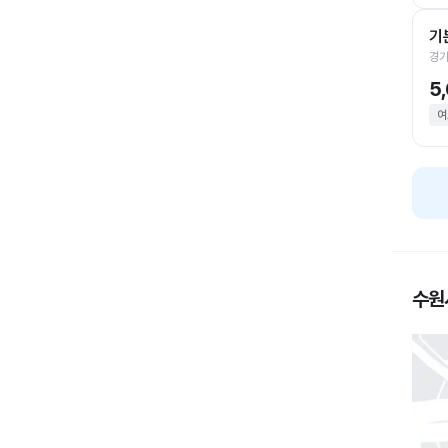
기
경기
5
여
수원