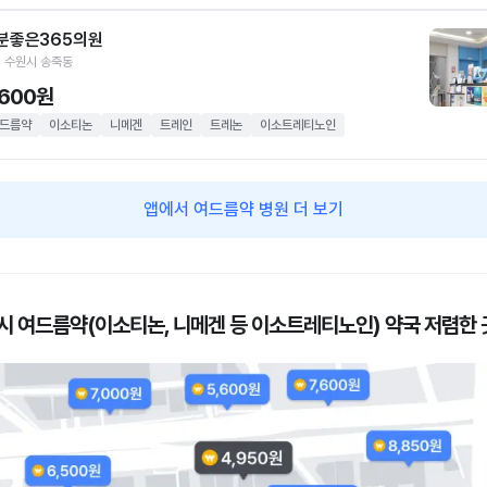
분좋은365의원
 수원시 송죽동
,600원
드름약
이소티논
니메겐
트레인
트레논
이소트레티노인
앱에서 여드름약 병원 더 보기
시 여드름약(이소티논, 니메겐 등 이소트레티노인) 약국 저렴한 