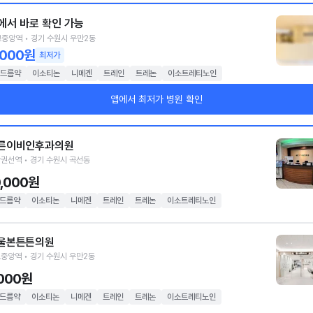
에서 바로 확인 가능
중앙역 • 경기 수원시 우만2동
,000원
최저가
드름약
이소티논
니메겐
트레인
트레논
이소트레티노인
앱에서 최저가 병원 확인
른이비인후과의원
권선역 • 경기 수원시 곡선동
0,000원
드름약
이소티논
니메겐
트레인
트레논
이소트레티노인
울본튼튼의원
중앙역 • 경기 수원시 우만2동
,000원
드름약
이소티논
니메겐
트레인
트레논
이소트레티노인