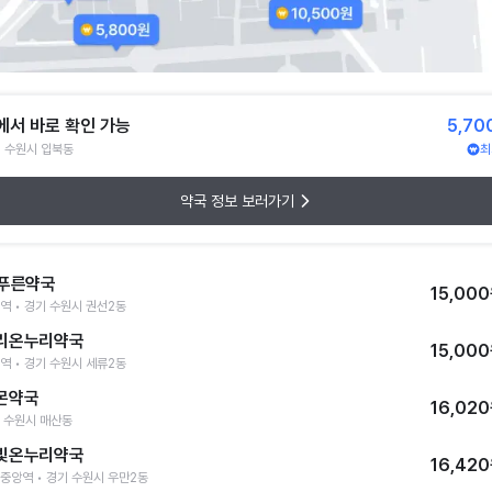
에서 바로 확인 가능
5,70
 수원시 입북동
최
약국 정보 보러가기
-푸른약국
15,00
역 • 경기 수원시 권선2동
리온누리약국
15,00
역 • 경기 수원시 세류2동
몬약국
16,02
 수원시 매산동
빛온누리약국
16,42
중앙역 • 경기 수원시 우만2동