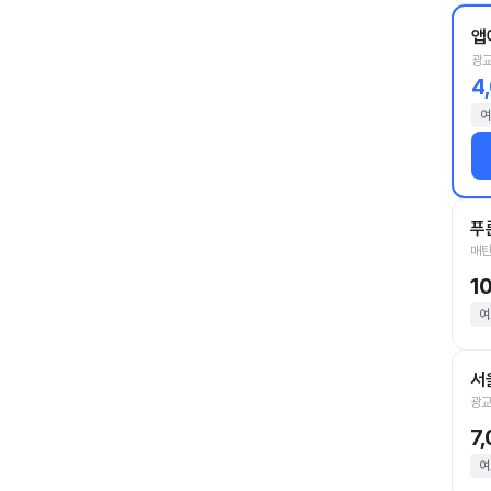
앱
광교
4
여
푸
매탄
1
여
서
광교
7
여