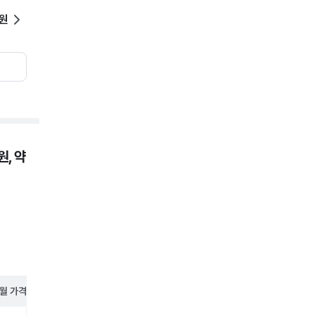
0원
, 약
월
가격