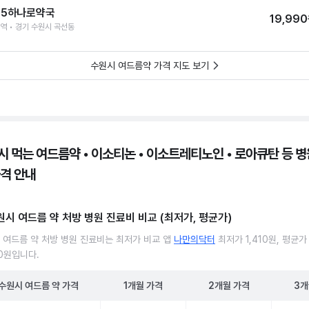
65하나로약국
19,99
역 • 경기 수원시 곡선동
수원시 여드름약 가격 지도 보기
시 먹는 여드름약 • 이소티논 • 이소트레티노인 • 로아큐탄 등 병원
가격 안내
원시 여드름 약 처방 병원 진료비 비교 (최저가, 평균가)
 여드름 약 처방 병원 진료비는 최저가 비교 앱
나만의닥터
최저가 1,410원, 평균가
30원입니다.
수원시
여드름 약
가격
1개월
가격
2개월
가격
3개
 여드름 약 처방 병원 진료비 처방단위별 최저가·평균가 비교