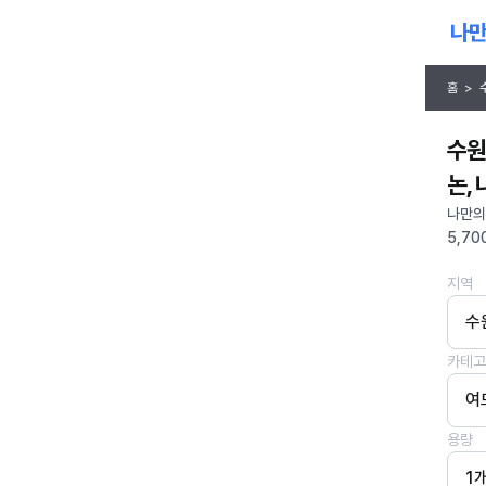
홈
>
수원
논,
나만의
5,70
지역
수
카테고
여
용량
1