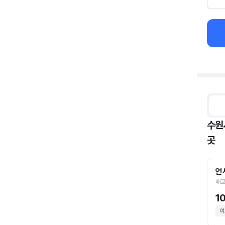
수원
곳
연
매교
1
여