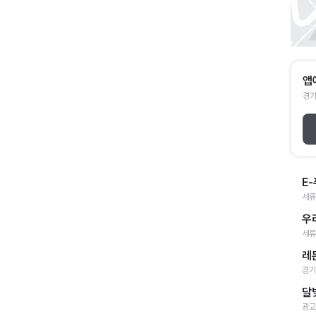
앱
경기
E
세류
우
세류
레
경기
달
광교