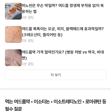
미노씬은 무슨 약일까? 여드름 항생제 부작용 없이 복
용하는 법
3분 꿀팁
여드름 톡톡이는 모공, 피지, 블랙헤드에 효과적일까?
(크레오신티, 클리어틴 등)
3분 꿀팁
여드름약 가격 얼마인가요? (병원 처방 vs 약국, 비대
면)
3분 꿀팁
더 보기
먹는 여드름약 • 이소티논 • 이소트레티노인 • 로아큐탄 등
필수 질문