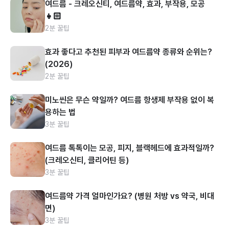
여드름 - 크레오신티, 여드름약, 효과, 부작용, 모공
👧🏻
2분 꿀팁
효과 좋다고 추천된 피부과 여드름약 종류와 순위는?
(2026)
2분 꿀팁
미노씬은 무슨 약일까? 여드름 항생제 부작용 없이 복
용하는 법
3분 꿀팁
여드름 톡톡이는 모공, 피지, 블랙헤드에 효과적일까?
(크레오신티, 클리어틴 등)
3분 꿀팁
여드름약 가격 얼마인가요? (병원 처방 vs 약국, 비대
면)
3분 꿀팁