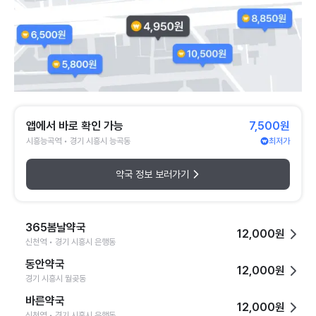
앱에서 바로 확인 가능
7,500원
시흥능곡역 • 경기 시흥시 능곡동
최저가
약국 정보 보러가기
365봄날약국
12,000원
신천역 • 경기 시흥시 은행동
동안약국
12,000원
경기 시흥시 월곶동
바른약국
12,000원
신천역 • 경기 시흥시 은행동