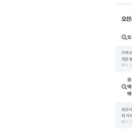
오산
오
가격 
격은 평
출처: 
오
약
약
오산시
저 가
출처: 