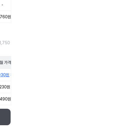
-
,760원
1,750
월
가격
930원
,230원
,490원