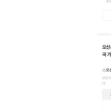
경기
오산
국 
오
오산시
다.
오산시