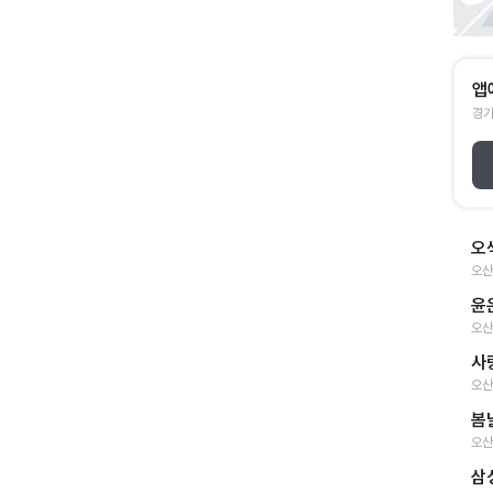
앱
경기
오
오산
윤
오산
사
오산
봄
오산
삼