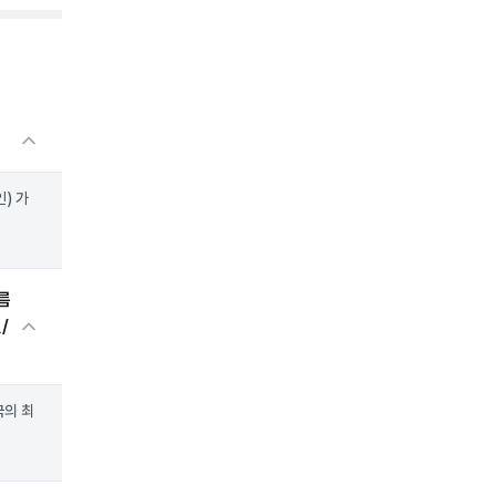
) 가
름
/
국의 최