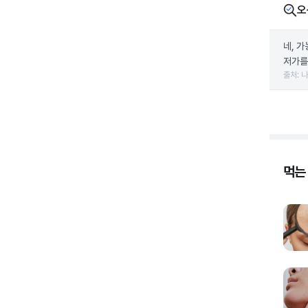
오
네, 
저가를
출처: 
먹는