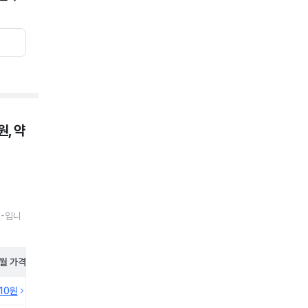
, 약
 -입니
월
가격
410원