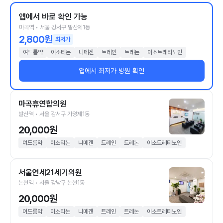
앱에서 바로 확인 가능
마곡역 • 서울 강서구 발산제1동
2,800원
최저가
여드름약
이소티논
니메겐
트레인
트레논
이소트레티노인
앱에서 최저가 병원 확인
마곡휴연합의원
발산역 • 서울 강서구 가양제1동
20,000원
여드름약
이소티논
니메겐
트레인
트레논
이소트레티노인
서울연세21세기의원
논현역 • 서울 강남구 논현1동
20,000원
여드름약
이소티논
니메겐
트레인
트레논
이소트레티노인