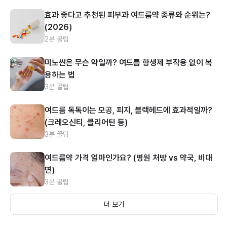
효과 좋다고 추천된 피부과 여드름약 종류와 순위는?
(2026)
2분 꿀팁
미노씬은 무슨 약일까? 여드름 항생제 부작용 없이 복
용하는 법
3분 꿀팁
여드름 톡톡이는 모공, 피지, 블랙헤드에 효과적일까?
(크레오신티, 클리어틴 등)
3분 꿀팁
여드름약 가격 얼마인가요? (병원 처방 vs 약국, 비대
면)
3분 꿀팁
더 보기