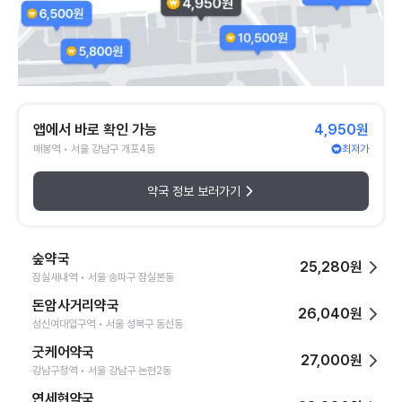
앱에서 바로 확인 가능
4,950원
매봉역 • 서울 강남구 개포4동
최저가
약국 정보 보러가기
숲약국
25,280원
잠실새내역 • 서울 송파구 잠실본동
돈암사거리약국
26,040원
성신여대입구역 • 서울 성북구 동선동
굿케어약국
27,000원
강남구청역 • 서울 강남구 논현2동
연세현약국