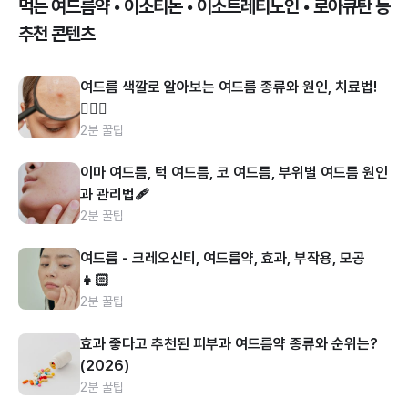
먹는 여드름약 • 이소티논 • 이소트레티노인 • 로아큐탄 등
추천 콘텐츠
여드름 색깔로 알아보는 여드름 종류와 원인, 치료법!
👩🏻‍⚕️
2분 꿀팁
이마 여드름, 턱 여드름, 코 여드름, 부위별 여드름 원인
과 관리법🩹
2분 꿀팁
여드름 - 크레오신티, 여드름약, 효과, 부작용, 모공
👧🏻
2분 꿀팁
효과 좋다고 추천된 피부과 여드름약 종류와 순위는?
(2026)
2분 꿀팁