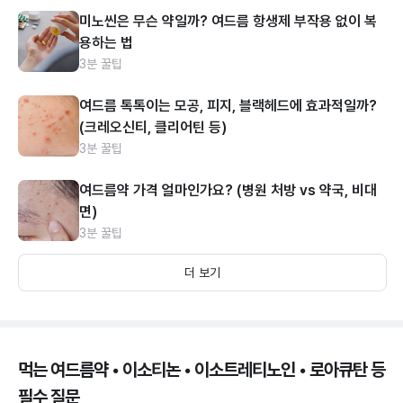
미노씬은 무슨 약일까? 여드름 항생제 부작용 없이 복
용하는 법
3분 꿀팁
여드름 톡톡이는 모공, 피지, 블랙헤드에 효과적일까?
(크레오신티, 클리어틴 등)
3분 꿀팁
여드름약 가격 얼마인가요? (병원 처방 vs 약국, 비대
면)
3분 꿀팁
더 보기
먹는 여드름약 • 이소티논 • 이소트레티노인 • 로아큐탄 등
필수 질문