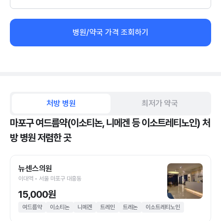
병원/약국 가격 조회하기
처방 병원
최저가 약국
마포구 여드름약(이소티논, 니메겐 등 이소트레티노인) 처
방 병원 저렴한 곳
뉴센스의원
이대역 • 서울 마포구 대흥동
15,000원
여드름약
이소티논
니메겐
트레인
트레논
이소트레티노인