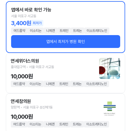
앱에서 바로 확인 가능
서울 마포구 서교동
3,400원
최저가
여드름약
이소티논
니메겐
트레인
트레논
이소트레티노인
앱에서 최저가 병원 확인
연세위더스의원
홍대입구역 • 서울 마포구 서교동
10,000원
여드름약
이소티논
니메겐
트레인
트레논
이소트레티노인
연세참의원
망원역 • 서울 마포구 성산제1동
10,000원
여드름약
이소티논
니메겐
트레인
트레논
이소트레티노인