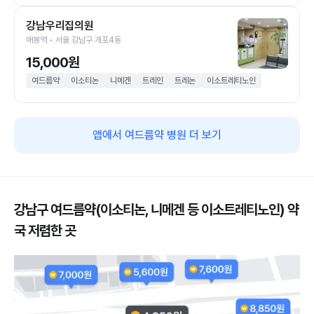
강남우리집의원
매봉역 • 서울 강남구 개포4동
15,000원
여드름약
이소티논
니메겐
트레인
트레논
이소트레티노인
앱에서 여드름약 병원 더 보기
강남구 여드름약(이소티논, 니메겐 등 이소트레티노인) 약
국 저렴한 곳