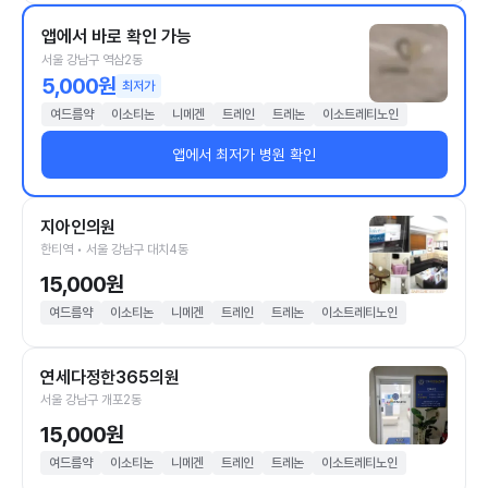
앱에서 바로 확인 가능
서울 강남구 역삼2동
5,000원
최저가
여드름약
이소티논
니메겐
트레인
트레논
이소트레티노인
앱에서 최저가 병원 확인
지아인의원
한티역 • 서울 강남구 대치4동
15,000원
여드름약
이소티논
니메겐
트레인
트레논
이소트레티노인
연세다정한365의원
서울 강남구 개포2동
15,000원
여드름약
이소티논
니메겐
트레인
트레논
이소트레티노인