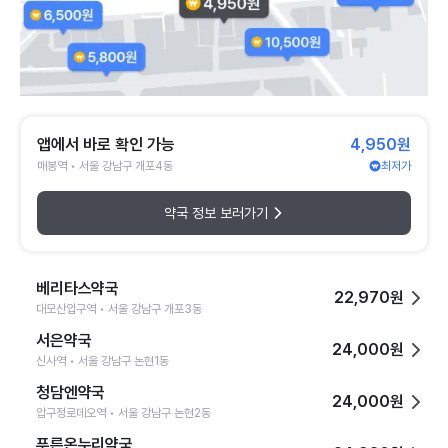
앱에서 바로 확인 가능
4,950원
매봉역 • 서울 강남구 개포4동
최저가
약국 정보 보러가기
베리타스약국
22,970원
대모산입구역 • 서울 강남구 개포3동
서은약국
24,000원
신사역 • 서울 강남구 논현1동
청담엔약국
24,000원
압구정로데오역 • 서울 강남구 논현2동
푸른온누리약국