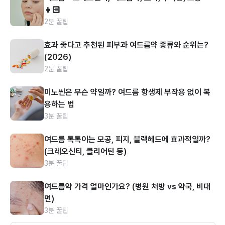
👧🏻
2분 꿀팁
효과 좋다고 추천된 피부과 여드름약 종류와 순위는?
(2026)
2분 꿀팁
미노씬은 무슨 약일까? 여드름 항생제 부작용 없이 복
용하는 법
3분 꿀팁
여드름 톡톡이는 모공, 피지, 블랙헤드에 효과적일까?
(크레오신티, 클리어틴 등)
3분 꿀팁
여드름약 가격 얼마인가요? (병원 처방 vs 약국, 비대
면)
3분 꿀팁