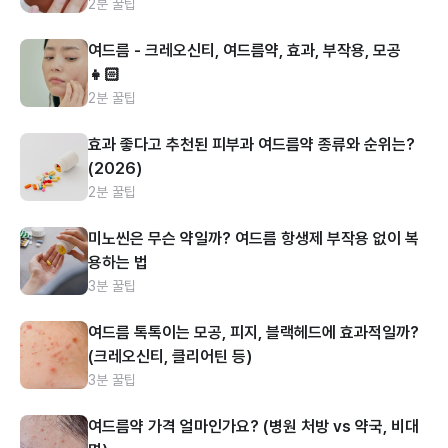
2분 꿀팁
여드름 - 크레오신티, 여드름약, 효과, 부작용, 모공
👧🏻
2분 꿀팁
효과 좋다고 추천된 피부과 여드름약 종류와 순위는?
(2026)
2분 꿀팁
미노씬은 무슨 약일까? 여드름 항생제 부작용 없이 복
용하는 법
3분 꿀팁
여드름 톡톡이는 모공, 피지, 블랙헤드에 효과적일까?
(크레오신티, 클리어틴 등)
3분 꿀팁
여드름약 가격 얼마인가요? (병원 처방 vs 약국, 비대