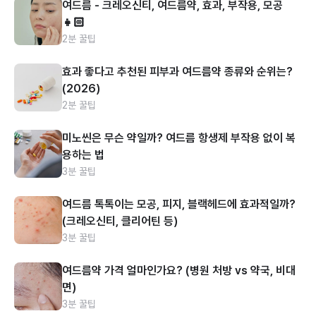
여드름 - 크레오신티, 여드름약, 효과, 부작용, 모공
👧🏻
2분 꿀팁
효과 좋다고 추천된 피부과 여드름약 종류와 순위는?
(2026)
2분 꿀팁
미노씬은 무슨 약일까? 여드름 항생제 부작용 없이 복
용하는 법
3분 꿀팁
여드름 톡톡이는 모공, 피지, 블랙헤드에 효과적일까?
(크레오신티, 클리어틴 등)
3분 꿀팁
여드름약 가격 얼마인가요? (병원 처방 vs 약국, 비대
면)
3분 꿀팁