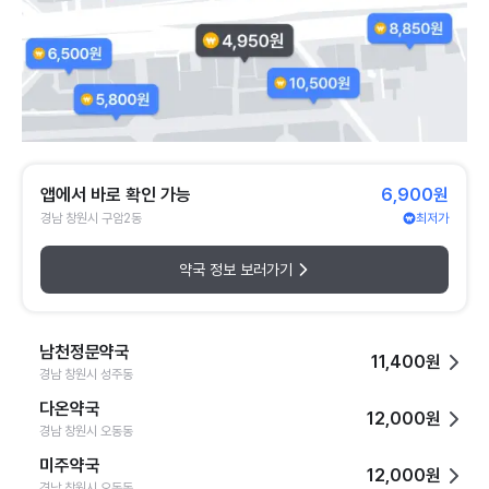
앱에서 바로 확인 가능
6,900원
경남 창원시 구암2동
최저가
약국 정보 보러가기
남천정문약국
11,400원
경남 창원시 성주동
다온약국
12,000원
경남 창원시 오동동
미주약국
12,000원
경남 창원시 오동동