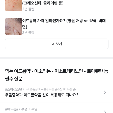
(크레오신티, 클리어틴 등)
3분 꿀팁
여드름약 가격 얼마인가요? (병원 처방 vs 약국, 비대
면)
3분 꿀팁
더 보기
먹는 여드름약 • 이소티논 • 이소트레티노인 • 로아큐탄 등
필수 질문
#소아청소년기 우울증
#여드름
#우울증
#산후 우울증
우울증약과 여드름약을 같이 복용해도 되나요?
#여드름
#지루성 피부염