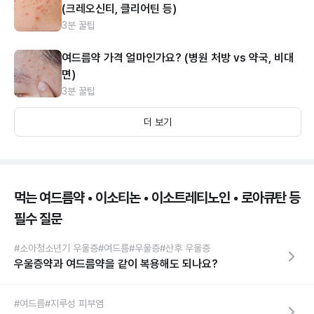
(크레오신티, 클리어틴 등)
3분 꿀팁
여드름약 가격 얼마인가요? (병원 처방 vs 약국, 비대
면)
3분 꿀팁
더 보기
먹는 여드름약 • 이소티논 • 이소트레티노인 • 로아큐탄 등
필수 질문
#소아청소년기 우울증
#여드름
#우울증
#산후 우울증
우울증약과 여드름약을 같이 복용해도 되나요?
#여드름
#지루성 피부염