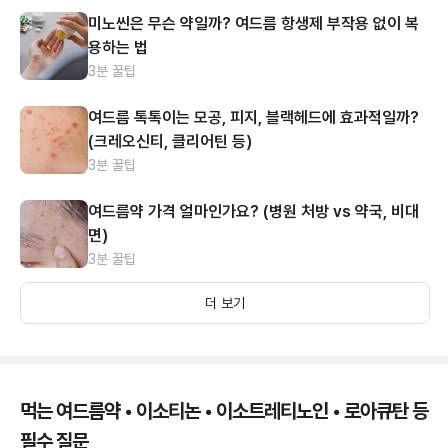
미노씬은 무슨 약일까? 여드름 항생제 부작용 없이 복
용하는 법
3분 꿀팁
여드름 톡톡이는 모공, 피지, 블랙헤드에 효과적일까?
(크레오신티, 클리어틴 등)
3분 꿀팁
여드름약 가격 얼마인가요? (병원 처방 vs 약국, 비대
면)
3분 꿀팁
더 보기
먹는 여드름약 • 이소티논 • 이소트레티노인 • 로아큐탄 등
필수 질문