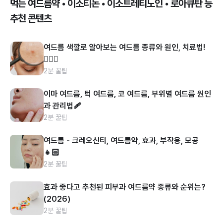
먹는 여드름약 • 이소티논 • 이소트레티노인 • 로아큐탄 등
추천 콘텐츠
여드름 색깔로 알아보는 여드름 종류와 원인, 치료법!
👩🏻‍⚕️
2분 꿀팁
이마 여드름, 턱 여드름, 코 여드름, 부위별 여드름 원인
과 관리법🩹
2분 꿀팁
여드름 - 크레오신티, 여드름약, 효과, 부작용, 모공
👧🏻
2분 꿀팁
효과 좋다고 추천된 피부과 여드름약 종류와 순위는?
(2026)
2분 꿀팁