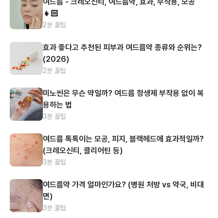
여드름 - 크레오신티, 여드름약, 효과, 부작용, 모공
👧🏻
2분 꿀팁
효과 좋다고 추천된 피부과 여드름약 종류와 순위는?
(2026)
2분 꿀팁
미노씬은 무슨 약일까? 여드름 항생제 부작용 없이 복
용하는 법
3분 꿀팁
여드름 톡톡이는 모공, 피지, 블랙헤드에 효과적일까?
(크레오신티, 클리어틴 등)
3분 꿀팁
여드름약 가격 얼마인가요? (병원 처방 vs 약국, 비대
면)
3분 꿀팁