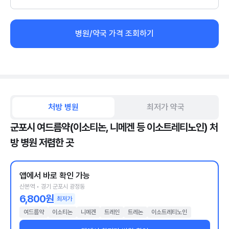
병원/약국 가격 조회하기
처방 병원
최저가 약국
군포시 여드름약(이소티논, 니메겐 등 이소트레티노인) 처
방 병원 저렴한 곳
앱에서 바로 확인 가능
산본역 • 경기 군포시 광정동
6,800원
최저가
여드름약
이소티논
니메겐
트레인
트레논
이소트레티노인