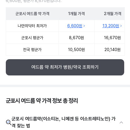
6,600원, 평균가 8,670원입니다.
군포시
여드름 약
가격
1개월
가격
2개월
가격
군포시 여드름 약 약국 약가 처방단위별 최저가·평균가 비교
나만의닥터 최저가
6,600원
13,200원
군포시 평균가
8,670원
16,670원
전국 평균가
10,500원
20,140원
여드름 약 최저가 병원/약국 조회하기
군포시 여드름 약 가격 정보 총 정리
군포시 여드름약(이소티논, 니메겐 등 이소트레티노인) 가
격 찾는 법