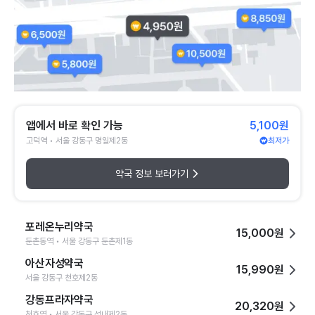
앱에서 바로 확인 가능
5,100원
고덕역 • 서울 강동구 명일제2동
최저가
약국 정보 보러가기
포레온누리약국
15,000원
둔촌동역 • 서울 강동구 둔촌제1동
아산자성약국
15,990원
서울 강동구 천호제2동
강동프라자약국
20,320원
천호역 • 서울 강동구 성내제2동