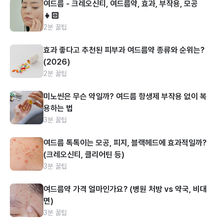
여드름 - 크레오신티, 여드름약, 효과, 부작용, 모공
👧🏻
2분 꿀팁
효과 좋다고 추천된 피부과 여드름약 종류와 순위는?
(2026)
2분 꿀팁
미노씬은 무슨 약일까? 여드름 항생제 부작용 없이 복
용하는 법
3분 꿀팁
여드름 톡톡이는 모공, 피지, 블랙헤드에 효과적일까?
(크레오신티, 클리어틴 등)
3분 꿀팁
여드름약 가격 얼마인가요? (병원 처방 vs 약국, 비대
면)
3분 꿀팁