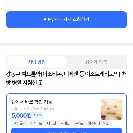
병원/약국 가격 조회하기
처방 병원
최저가 약국
강동구 여드름약(이소티논, 니메겐 등 이소트레티노인) 처
방 병원 저렴한 곳
앱에서 바로 확인 가능
천호역 • 서울 강동구 천호제2동
5,000원
최저가
여드름약
이소티논
니메겐
트레인
트레논
이소트레티노인