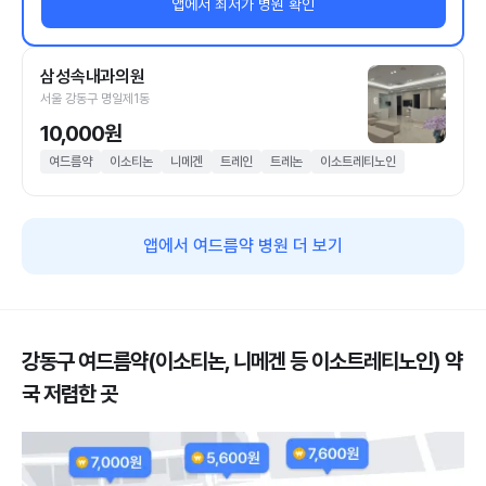
앱에서 최저가 병원 확인
삼성속내과의원
서울 강동구 명일제1동
10,000원
여드름약
이소티논
니메겐
트레인
트레논
이소트레티노인
앱에서 여드름약 병원 더 보기
강동구 여드름약(이소티논, 니메겐 등 이소트레티노인) 약
국 저렴한 곳