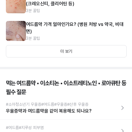
(크레오신티, 클리어틴 등)
3분 꿀팁
여드름약 가격 얼마인가요? (병원 처방 vs 약국, 비대
면)
3분 꿀팁
더 보기
먹는 여드름약 • 이소티논 • 이소트레티노인 • 로아큐탄 등
필수 질문
#소아청소년기 우울증
#여드름
#우울증
#산후 우울증
우울증약과 여드름약을 같이 복용해도 되나요?
#여드름
#지루성 피부염