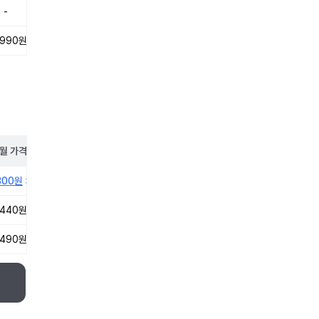
-
,990원
월
가격
300원
,440원
,490원