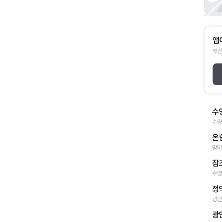
앱
부산
수
수영
온
망미
참
수영
정
광안
광