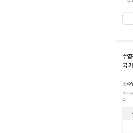
부산
수영
국 
수
수영구
다.
수영구