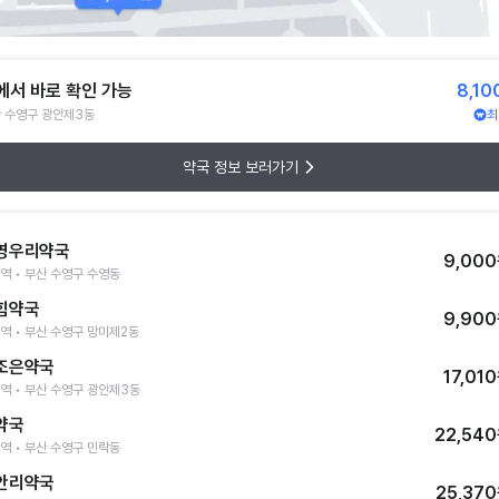
에서 바로 확인 가능
8,10
 수영구 광안제3동
최
약국 정보 보러가기
영우리약국
9,00
역 • 부산 수영구 수영동
힘약국
9,90
역 • 부산 수영구 망미제2동
조은약국
17,01
역 • 부산 수영구 광안제3동
약국
22,54
역 • 부산 수영구 민락동
안리약국
25,37