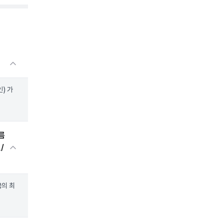
) 가
름
/
국의 최