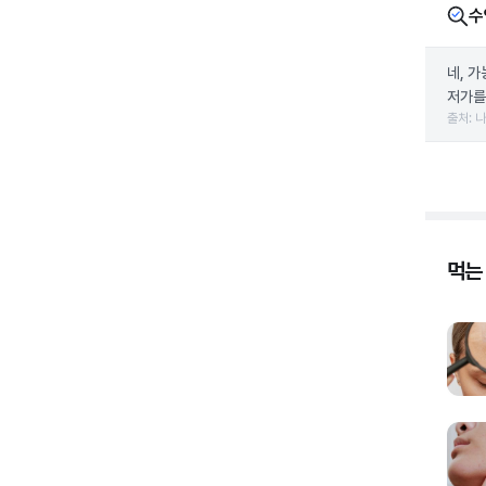
수
네, 
저가를
출처: 
먹는