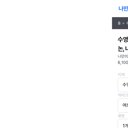
홈
>
수영
논,
나만의
8,10
지역
수
카테고
여
용량
1