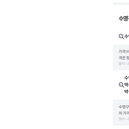
수영
수
가격 
격은 평
출처: 
수
약
약
수영구
저 가
출처: 