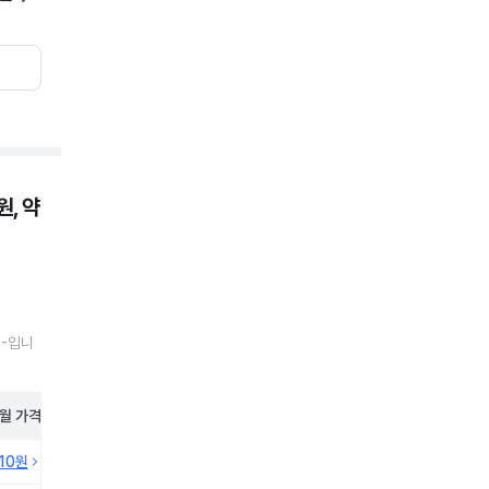
, 약
 -입니
월
가격
410원