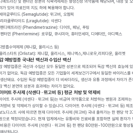
디메트라진 및 펜터민 성분의 식욕억제제는 향정신성 의약품에 해당되며, 내성 및 
려가 있어 의료진의 지도 하에 복용해야 합니다.
. 세마글루티드 (Semaglutide): 위고비, 오젬픽
 리라클루타이드 (Liraglutide): 삭센다
 펜디메트라진 (Phendimetrazine): 디어트, 페닝, 푸링
. 펜터민 (Phentermine): 로우칼, 큐시미아, 휴터민세미, 디에타민, 아디펙스
 지방흡수억제제 (제니칼, 올리시스 등)
. 올리스타트 (Orlistat): 제니칼, 올리시스, 제니엑스,제니로우,리피다운, 올리엣
감 예방접종 국내산 백신과 수입산 백신
감 예방접종은 국산과 수입산 모두 동일한 성분으로 제조되어 독감 백신의 효능에 
이가 없어요. 독감 예방접종은 모든 기업들이 세계보건기구에서 동일한 바이러스를
 생산돼요. 수입된 독감 예방접종이 더 비싸더라도, 생산과 유통 과정에서 차이가 존
감 백신 본연의 성분과 효과에는 차이가 없어요.
이어트 주사제 (삭센다 · 위고비 등) 평균 처방 및 약제비
이어트 주사제 (삭센다 · 위고비 등)는 비급여 의약품으로 처방하는 병원과 조제하는
 처방비 및 약제비가 상이할 수 있습니다. 다이어트 주사제 (삭센다 · 위고비 등) 제
보노디스트 사에 따르면 현재 다이어트 주사제 (위고비) 국내 출하가는 한 펜당 약 3
원으로 책정되었습니다. 현재 업계에서는 유통비와 진료비를 포함하면 실제 환자가
 비용은 다이어트 주사제 (삭센다 · 위고비 등) 한 펜당 80만원~100만원으로 형성
 예상됩니다.