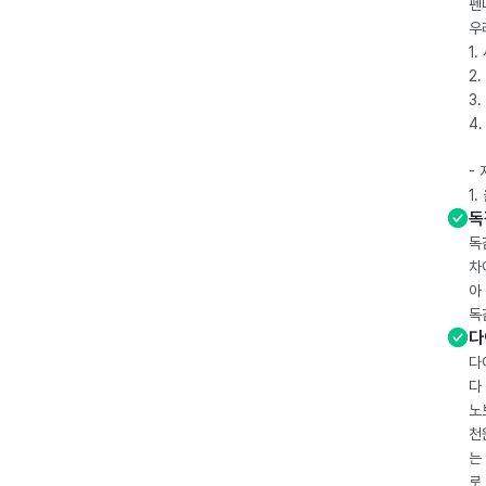
펜
우
1
2.
3.
4
-
1
독
독
차
아
독
다
다
다
노
천
는
로