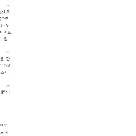
촉진 등
용으로
 · 위
다이어트
 보일
품, 한
11개의
제조사,
태” 입
중으로
로 사