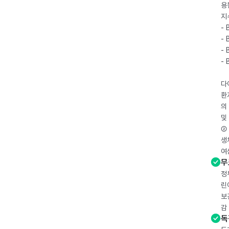
용
지
- 
- 
- 
-
다
환
의
및
② 
생
여
무
정
린
보
감
독