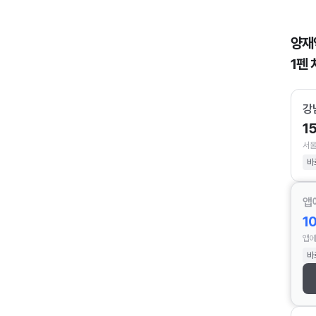
양재
1펜 
강
1
서울
바
앱
1
앱에
바