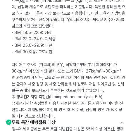
체중(kg)을 신장(m)의 제곱으로 나눈 값 (kg/m²)을 체질량 지수라고하
며, 신장과 체중으로 비만도를 파악하는 기준입니다. 특별한 장비를 필요
로 하지 않기 때문에 가장 보편적으로 사용됩니다. 다만 근육과 지방량을
구분하지 못하는 단점이 있습니다. 우리나라에서는 체질량 지수가 25를
넘으면 비만으로 진단합다.
- BMI 18.5~22.9: 정상
- BMI 23.0~24.9: 과체중
- BMI 25.0~29.9: 비만
- BMI 30 이상: 고도비만
다이어트 주사제 (위고비)의 경우, 식약처로부터 초기 체질량지수가
30kg/m² 이상인 비만 환자, 또는 초기 BMI가 27kg/m² ~30kg/m²
인 과체중이며 당뇨, 고혈압 등 한 가지 이상의 체중 관련 동반 질환이 있
는 환자의 체중 감량 및 체중 관리를 위해 칼로리 저감 식이요법 및 신체
활동 증대의 보조제로서 투여하는 것으로 허가 받았습니다.
② 생체전기저항 측정법(bioimpedence analysis, BIA)
생체전기저항 측정법을 이용한 체성분 분석 결과를 사용하여 비만을 진
단합니다. 체지방률이 여성의 경우 30% 이상, 남성의 경우 25% 이상
일 때 비만으로 진단합니다.
무료 독감 예방접종 대상
정부에서 제공하는 무료 독감 예방접종 대상은 65세 이상 어르신, 생후