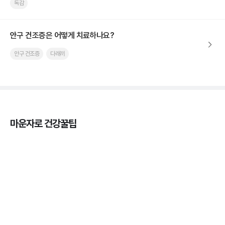
독감
안구 건조증은 어떻게 치료하나요?
안구 건조증
다래끼
마운자로 건강꿀팁
열사병 후유증, 언제까지 지켜볼까
3분 꿀팁
열사병 응급처치, 어디까지 식혀야할까?
3분 꿀팁