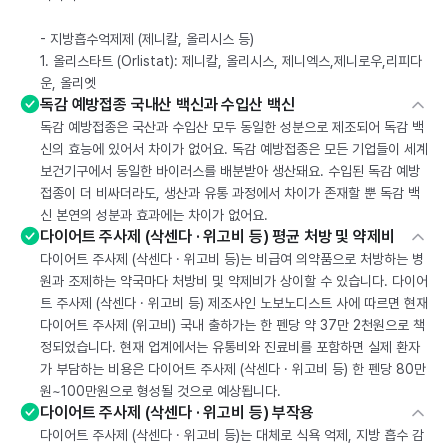
- 지방흡수억제제 (제니칼, 올리시스 등)
1. 올리스타트 (Orlistat): 제니칼, 올리시스, 제니엑스,제니로우,리피다
운, 올리엣
독감 예방접종 국내산 백신과 수입산 백신
독감 예방접종은 국산과 수입산 모두 동일한 성분으로 제조되어 독감 백
신의 효능에 있어서 차이가 없어요. 독감 예방접종은 모든 기업들이 세계
보건기구에서 동일한 바이러스를 배분받아 생산돼요. 수입된 독감 예방
접종이 더 비싸더라도, 생산과 유통 과정에서 차이가 존재할 뿐 독감 백
신 본연의 성분과 효과에는 차이가 없어요.
다이어트 주사제 (삭센다 · 위고비 등) 평균 처방 및 약제비
다이어트 주사제 (삭센다 · 위고비 등)는 비급여 의약품으로 처방하는 병
원과 조제하는 약국마다 처방비 및 약제비가 상이할 수 있습니다. 다이어
트 주사제 (삭센다 · 위고비 등) 제조사인 노보노디스트 사에 따르면 현재
다이어트 주사제 (위고비) 국내 출하가는 한 펜당 약 37만 2천원으로 책
정되었습니다. 현재 업계에서는 유통비와 진료비를 포함하면 실제 환자
가 부담하는 비용은 다이어트 주사제 (삭센다 · 위고비 등) 한 펜당 80만
원~100만원으로 형성될 것으로 예상됩니다.
다이어트 주사제 (삭센다 · 위고비 등) 부작용
다이어트 주사제 (삭센다 · 위고비 등)는 대체로 식욕 억제, 지방 흡수 감