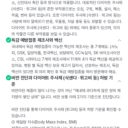
소, 신진대사 촉진 등의 방식으로 작용합니다. 대표적인 다이어트 주사제
(삭센다 · 위고비 등)의 흔한 부작용으로는 오심, 구토, 복통, 설사, 메스
꺼움, 변비 등이 있습니다. 또한 다이어트 주사제 (삭센다 · 위고비 등)는
사람에 따라 알레르기 반응, 우울증, 자살 충동 등도 유발할 수 있습니다.
다이어트 주사제 (삭센다 · 위고비 등) 외에도 여러 종류가 있으며, 각각
의 약물은 다른 부작용을 보일 수 있습니다.
독감 예방접종 제조사와 백신
국내에서 독감 예방접종이 가능한 백신의 제조사는 총 7개에요. (사노
피, GSK, 일양약품, 한국백신, 보령제약, GC녹십자, SK 바이오사이언
스, CSL 시퀴러스) 7개의 제조사에서 11개의 4가 독감 백신을 제공하고
있어요. 병원 별 독감 백신 보유 재고가 달라서, 선호하는 제조사, 독감
백신이 있다면 꼭 미리 확인 후 독감 예방접종을 하러 방문해야 해요.
비만 진단과 다이어트 주사제 (삭센다 · 위고비 등) 처방 기
준
비만이란 체중이 많이 나가는 것이 아닌 “체내에 과다하게 많은 양의 체
지방이 쌓인 상태” 입니다. 비만 보통 아래 2가지 기준으로 진단합니다.
비만 진단을 통해 다이어트 주사제 (위고비) 등의 처방 기준을 확인할 수
있습니다.
① 체질량 지수(Body Mass Index, BMI)