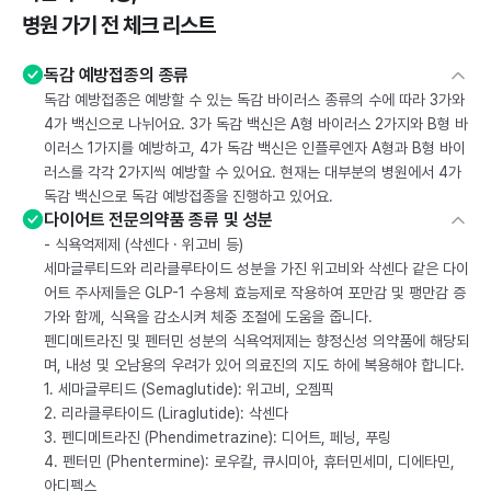
병원 가기 전 체크 리스트
독감 예방접종의 종류
독감 예방접종은 예방할 수 있는 독감 바이러스 종류의 수에 따라 3가와
4가 백신으로 나뉘어요. 3가 독감 백신은 A형 바이러스 2가지와 B형 바
이러스 1가지를 예방하고, 4가 독감 백신은 인플루엔자 A형과 B형 바이
러스를 각각 2가지씩 예방할 수 있어요. 현재는 대부분의 병원에서 4가
독감 백신으로 독감 예방접종을 진행하고 있어요.
다이어트 전문의약품 종류 및 성분
- 식욕억제제 (삭센다 · 위고비 등)
세마글루티드와 리라클루타이드 성분을 가진 위고비와 삭센다 같은 다이
어트 주사제들은 GLP-1 수용체 효능제로 작용하여 포만감 및 팽만감 증
가와 함께, 식욕을 감소시켜 체중 조절에 도움을 줍니다.
펜디메트라진 및 펜터민 성분의 식욕억제제는 향정신성 의약품에 해당되
며, 내성 및 오남용의 우려가 있어 의료진의 지도 하에 복용해야 합니다.
1. 세마글루티드 (Semaglutide): 위고비, 오젬픽
2. 리라클루타이드 (Liraglutide): 삭센다
3. 펜디메트라진 (Phendimetrazine): 디어트, 페닝, 푸링
4. 펜터민 (Phentermine): 로우칼, 큐시미아, 휴터민세미, 디에타민,
아디펙스