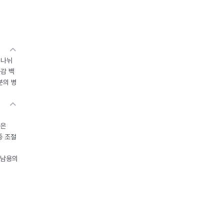
 나뉘
독감 백
분의 병
들은
중 조절
오남용의