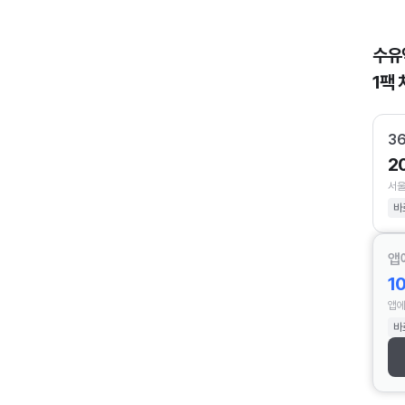
수유
1팩 
3
2
서울
바
앱
1
앱에
바