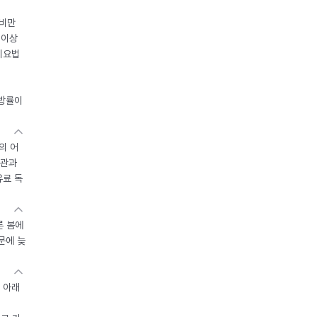
 비만
 이상
이요법
지방률이
의 어
기관과
유료 독
른 봄에
문에 늦
 아래