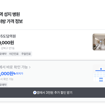
역 성지 병원
처방 가격 정보
65도담의원
0,000원
 강북구 번1동
로예약
야간진료
주말진료
에서 바로 확인 가능
0,000원
최저가
서 확인 가능
로예약
앱에서 3천원 추가 할인 받기