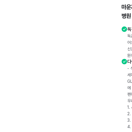
마운
병원
독
독
어
신
원
다
-
세
G
에
펜
우
1
2.
3.
4