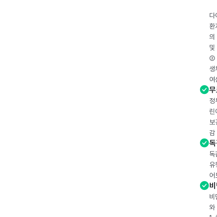
다
환
의
및
② 
생
여
무
정
린
보
감
독
독
유
어
비
비
와