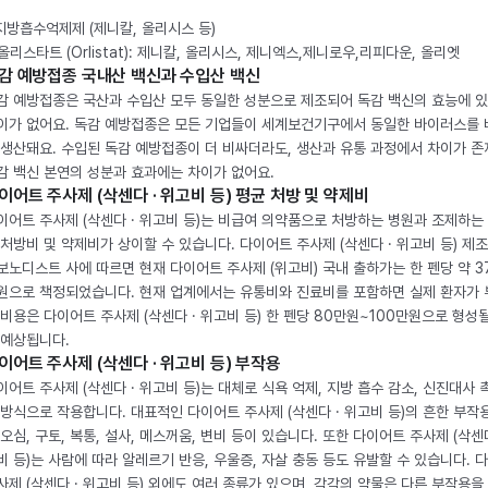
 지방흡수억제제 (제니칼, 올리시스 등)
. 올리스타트 (Orlistat): 제니칼, 올리시스, 제니엑스,제니로우,리피다운, 올리엣
감 예방접종 국내산 백신과 수입산 백신
감 예방접종은 국산과 수입산 모두 동일한 성분으로 제조되어 독감 백신의 효능에 
이가 없어요. 독감 예방접종은 모든 기업들이 세계보건기구에서 동일한 바이러스를
 생산돼요. 수입된 독감 예방접종이 더 비싸더라도, 생산과 유통 과정에서 차이가 존
감 백신 본연의 성분과 효과에는 차이가 없어요.
이어트 주사제 (삭센다 · 위고비 등) 평균 처방 및 약제비
이어트 주사제 (삭센다 · 위고비 등)는 비급여 의약품으로 처방하는 병원과 조제하는
 처방비 및 약제비가 상이할 수 있습니다. 다이어트 주사제 (삭센다 · 위고비 등) 제
보노디스트 사에 따르면 현재 다이어트 주사제 (위고비) 국내 출하가는 한 펜당 약 3
원으로 책정되었습니다. 현재 업계에서는 유통비와 진료비를 포함하면 실제 환자가
 비용은 다이어트 주사제 (삭센다 · 위고비 등) 한 펜당 80만원~100만원으로 형성
 예상됩니다.
이어트 주사제 (삭센다 · 위고비 등) 부작용
이어트 주사제 (삭센다 · 위고비 등)는 대체로 식욕 억제, 지방 흡수 감소, 신진대사 
 방식으로 작용합니다. 대표적인 다이어트 주사제 (삭센다 · 위고비 등)의 흔한 부작
 오심, 구토, 복통, 설사, 메스꺼움, 변비 등이 있습니다. 또한 다이어트 주사제 (삭센다
비 등)는 사람에 따라 알레르기 반응, 우울증, 자살 충동 등도 유발할 수 있습니다. 
사제 (삭센다 · 위고비 등) 외에도 여러 종류가 있으며, 각각의 약물은 다른 부작용을