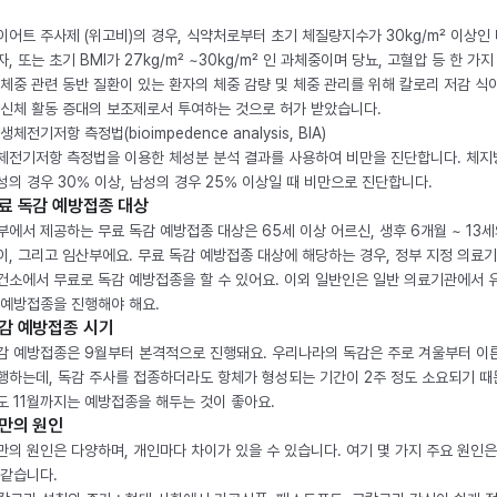
이어트 주사제 (위고비)의 경우, 식약처로부터 초기 체질량지수가 30kg/m² 이상인
자, 또는 초기 BMI가 27kg/m² ~30kg/m² 인 과체중이며 당뇨, 고혈압 등 한 가지
 체중 관련 동반 질환이 있는 환자의 체중 감량 및 체중 관리를 위해 칼로리 저감 식
 신체 활동 증대의 보조제로서 투여하는 것으로 허가 받았습니다.
생체전기저항 측정법(bioimpedence analysis, BIA)
체전기저항 측정법을 이용한 체성분 분석 결과를 사용하여 비만을 진단합니다. 체
성의 경우 30% 이상, 남성의 경우 25% 이상일 때 비만으로 진단합니다.
료 독감 예방접종 대상
부에서 제공하는 무료 독감 예방접종 대상은 65세 이상 어르신, 생후 6개월 ~ 13세
이, 그리고 임산부에요. 무료 독감 예방접종 대상에 해당하는 경우, 정부 지정 의료
건소에서 무료로 독감 예방접종을 할 수 있어요. 이외 일반인은 일반 의료기관에서 
 예방접종을 진행해야 해요.
감 예방접종 시기
감 예방접종은 9월부터 본격적으로 진행돼요. 우리나라의 독감은 주로 겨울부터 이
행하는데, 독감 주사를 접종하더라도 항체가 형성되는 기간이 2주 정도 소요되기 때
도 11월까지는 예방접종을 해두는 것이 좋아요.
만의 원인
만의 원인은 다양하며, 개인마다 차이가 있을 수 있습니다. 여기 몇 가지 주요 원인은
 같습니다.