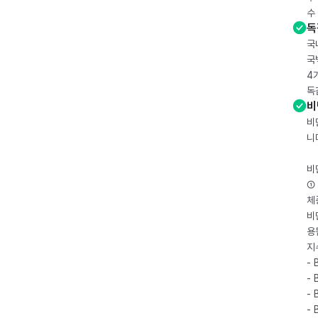
수
독
국
국
4
독
비
비
니
비
① 
체
비
용
지
- 
- 
- 
-