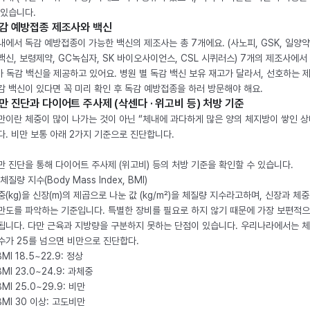
 있습니다.
감 예방접종 제조사와 백신
내에서 독감 예방접종이 가능한 백신의 제조사는 총 7개에요. (사노피, GSK, 일양약
백신, 보령제약, GC녹십자, SK 바이오사이언스, CSL 시퀴러스) 7개의 제조사에서 
가 독감 백신을 제공하고 있어요. 병원 별 독감 백신 보유 재고가 달라서, 선호하는 
감 백신이 있다면 꼭 미리 확인 후 독감 예방접종을 하러 방문해야 해요.
만 진단과 다이어트 주사제 (삭센다 · 위고비 등) 처방 기준
만이란 체중이 많이 나가는 것이 아닌 “체내에 과다하게 많은 양의 체지방이 쌓인 상
다. 비만 보통 아래 2가지 기준으로 진단합니다.
만 진단을 통해 다이어트 주사제 (위고비) 등의 처방 기준을 확인할 수 있습니다.
체질량 지수(Body Mass Index, BMI)
중(kg)을 신장(m)의 제곱으로 나눈 값 (kg/m²)을 체질량 지수라고하며, 신장과 체
만도를 파악하는 기준입니다. 특별한 장비를 필요로 하지 않기 때문에 가장 보편적으
됩니다. 다만 근육과 지방량을 구분하지 못하는 단점이 있습니다. 우리나라에서는 
수가 25를 넘으면 비만으로 진단합다.
BMI 18.5~22.9: 정상
BMI 23.0~24.9: 과체중
BMI 25.0~29.9: 비만
 BMI 30 이상: 고도비만