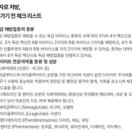
자로 처방,
 가기 전 체크 리스트
감 예방접종의 종류
감 예방접종은 예방할 수 있는 독감 바이러스 종류의 수에 따라 3가와 4가 백신으로
요. 3가 독감 백신은 A형 바이러스 2가지와 B형 바이러스 1가지를 예방하고, 4가 
은 인플루엔자 A형과 B형 바이러스를 각각 2가지씩 예방할 수 있어요. 현재는 대부
에서 4가 독감 백신으로 독감 예방접종을 진행하고 있어요.
이어트 전문의약품 종류 및 성분
 식욕억제제 (삭센다 · 위고비 등)
마글루티드와 리라클루타이드 성분을 가진 위고비와 삭센다 같은 다이어트 주사제
LP-1 수용체 효능제로 작용하여 포만감 및 팽만감 증가와 함께, 식욕을 감소시켜 체
 도움을 줍니다.
디메트라진 및 펜터민 성분의 식욕억제제는 향정신성 의약품에 해당되며, 내성 및 
려가 있어 의료진의 지도 하에 복용해야 합니다.
. 세마글루티드 (Semaglutide): 위고비, 오젬픽
 리라클루타이드 (Liraglutide): 삭센다
 펜디메트라진 (Phendimetrazine): 디어트, 페닝, 푸링
. 펜터민 (Phentermine): 로우칼, 큐시미아, 휴터민세미, 디에타민, 아디펙스