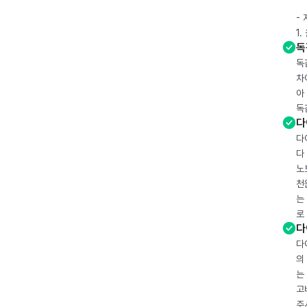
-
1
독
독
차
아
독
다
다
다
노
천
는
로
다
다
의
는
고
주