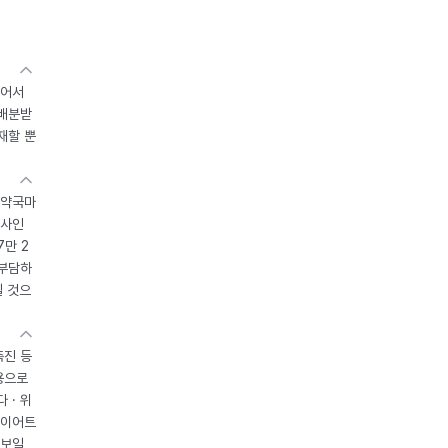
있어서
 배분받
재할 뿐
 약국마
조사인
7만 2
 부담하
될 것으
촉진 등
용으로
 · 위
다이어트
 보일