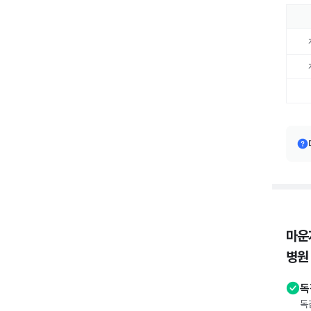
마운
병원
독
독