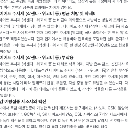
 생산돼요. 수입된 독감 예방접종이 더 비싸더라도, 생산과 유통 과정에서 차이가 존
감 백신 본연의 성분과 효과에는 차이가 없어요.
이어트 주사제 (삭센다 · 위고비 등) 평균 처방 및 약제비
이어트 주사제 (삭센다 · 위고비 등)는 비급여 의약품으로 처방하는 병원과 조제하는
 처방비 및 약제비가 상이할 수 있습니다. 다이어트 주사제 (삭센다 · 위고비 등) 제
보노디스트 사에 따르면 현재 다이어트 주사제 (위고비) 국내 출하가는 한 펜당 약 3
원으로 책정되었습니다. 현재 업계에서는 유통비와 진료비를 포함하면 실제 환자가
 비용은 다이어트 주사제 (삭센다 · 위고비 등) 한 펜당 80만원~100만원으로 형성
 예상됩니다.
이어트 주사제 (삭센다 · 위고비 등) 부작용
이어트 주사제 (삭센다 · 위고비 등)는 대체로 식욕 억제, 지방 흡수 감소, 신진대사 
 방식으로 작용합니다. 대표적인 다이어트 주사제 (삭센다 · 위고비 등)의 흔한 부작
 오심, 구토, 복통, 설사, 메스꺼움, 변비 등이 있습니다. 또한 다이어트 주사제 (삭센다
비 등)는 사람에 따라 알레르기 반응, 우울증, 자살 충동 등도 유발할 수 있습니다. 
사제 (삭센다 · 위고비 등) 외에도 여러 종류가 있으며, 각각의 약물은 다른 부작용을
 있습니다.
감 예방접종 제조사와 백신
내에서 독감 예방접종이 가능한 백신의 제조사는 총 7개에요. (사노피, GSK, 일양약
백신, 보령제약, GC녹십자, SK 바이오사이언스, CSL 시퀴러스) 7개의 제조사에서 
가 독감 백신을 제공하고 있어요. 병원 별 독감 백신 보유 재고가 달라서, 선호하는 
감 백신이 있다면 꼭 미리 확인 후 독감 예방접종을 하러 방문해야 해요.