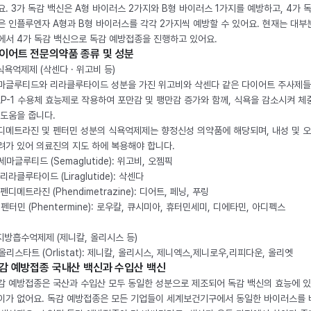
요. 3가 독감 백신은 A형 바이러스 2가지와 B형 바이러스 1가지를 예방하고, 4가 
은 인플루엔자 A형과 B형 바이러스를 각각 2가지씩 예방할 수 있어요. 현재는 대부
에서 4가 독감 백신으로 독감 예방접종을 진행하고 있어요.
이어트 전문의약품 종류 및 성분
 식욕억제제 (삭센다 · 위고비 등)
마글루티드와 리라클루타이드 성분을 가진 위고비와 삭센다 같은 다이어트 주사제
LP-1 수용체 효능제로 작용하여 포만감 및 팽만감 증가와 함께, 식욕을 감소시켜 체
 도움을 줍니다.
디메트라진 및 펜터민 성분의 식욕억제제는 향정신성 의약품에 해당되며, 내성 및 
려가 있어 의료진의 지도 하에 복용해야 합니다.
. 세마글루티드 (Semaglutide): 위고비, 오젬픽
 리라클루타이드 (Liraglutide): 삭센다
 펜디메트라진 (Phendimetrazine): 디어트, 페닝, 푸링
. 펜터민 (Phentermine): 로우칼, 큐시미아, 휴터민세미, 디에타민, 아디펙스
 지방흡수억제제 (제니칼, 올리시스 등)
. 올리스타트 (Orlistat): 제니칼, 올리시스, 제니엑스,제니로우,리피다운, 올리엣
감 예방접종 국내산 백신과 수입산 백신
감 예방접종은 국산과 수입산 모두 동일한 성분으로 제조되어 독감 백신의 효능에 
이가 없어요. 독감 예방접종은 모든 기업들이 세계보건기구에서 동일한 바이러스를