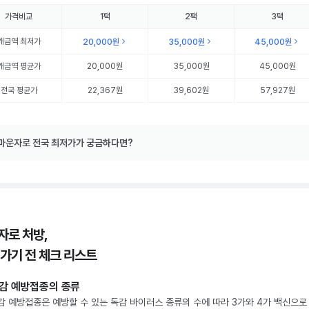
가격비교
1팩
2팩
3팩
개금역
최저가
20,000원
35,000원
45,000원
개금역
평균가
20,000원
35,000원
45,000원
전국 평균가
22,367원
39,602원
57,927원
마운자로 전국 최저가가 궁금하다면?
자로 처방,
 가기 전 체크 리스트
감 예방접종의 종류
감 예방접종은 예방할 수 있는 독감 바이러스 종류의 수에 따라 3가와 4가 백신으로