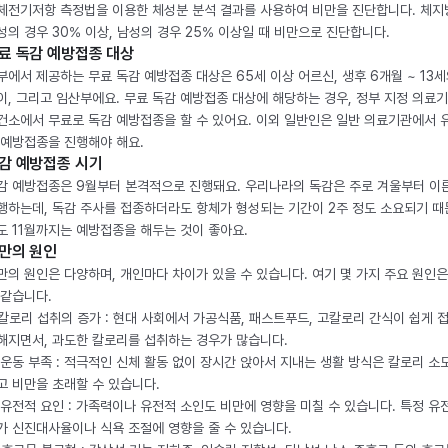
체전기저항 측정법을 이용한 체성분 분석 결과를 사용하여 비만을 진단합니다. 체
성의 경우 30% 이상, 남성의 경우 25% 이상일 때 비만으로 진단합니다.
료 독감 예방접종 대상
부에서 제공하는 무료 독감 예방접종 대상은 65세 이상 어르신, 생후 6개월 ~ 13세
이, 그리고 임산부에요. 무료 독감 예방접종 대상에 해당하는 경우, 정부 지정 의료
건소에서 무료로 독감 예방접종을 할 수 있어요. 이외 일반인은 일반 의료기관에서 
 예방접종을 진행해야 해요.
감 예방접종 시기
감 예방접종은 9월부터 본격적으로 진행돼요. 우리나라의 독감은 주로 겨울부터 이
행하는데, 독감 주사를 접종하더라도 항체가 형성되는 기간이 2주 정도 소요되기 때
도 11월까지는 예방접종을 해두는 것이 좋아요.
만의 원인
만의 원인은 다양하며, 개인마다 차이가 있을 수 있습니다. 여기 몇 가지 주요 원인은
 같습니다.
. 칼로리 섭취의 증가 : 현대 사회에서 가공식품, 패스트푸드, 고칼로리 간식이 쉽게 
해지면서, 과도한 칼로리를 섭취하는 경우가 많습니다.
. 운동 부족 : 적극적인 신체 활동 없이 장시간 앉아서 지내는 생활 방식은 칼로리 소
고 비만을 초래할 수 있습니다.
. 유전적 요인 : 가족력이나 유전적 소인도 비만에 영향을 미칠 수 있습니다. 특정 유
가 신진대사율이나 식욕 조절에 영향을 줄 수 있습니다.