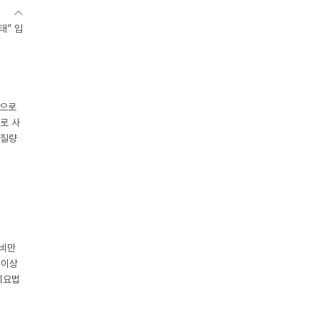
태” 입
중으로
로 사
체질량
 비만
 이상
이요법