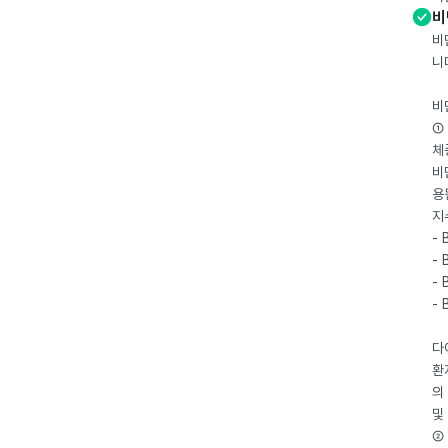
비
비
니
비
① 
체
비
용
지
- 
- 
- 
-
다
환
의
및
② 