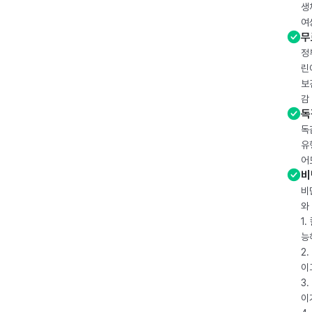
생
여
무
정
린
보
감
독
독
유
어
비
비
와
1
능
2
이
3
이