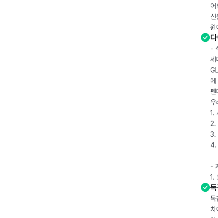
어
신
원
다
-
세
G
에
펜
우
1
2.
3.
4
-
1
독
독
차