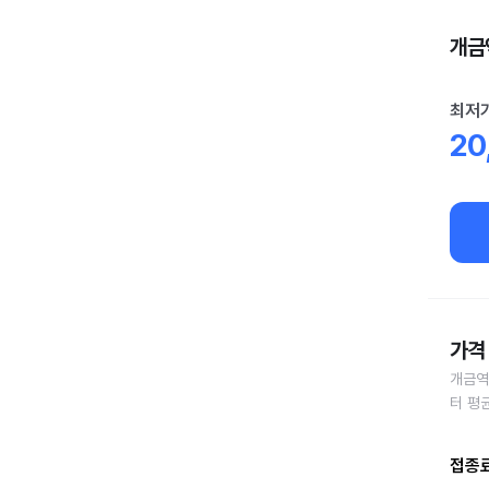
개금역
최저
20
가격 
개금역
터 평
접종