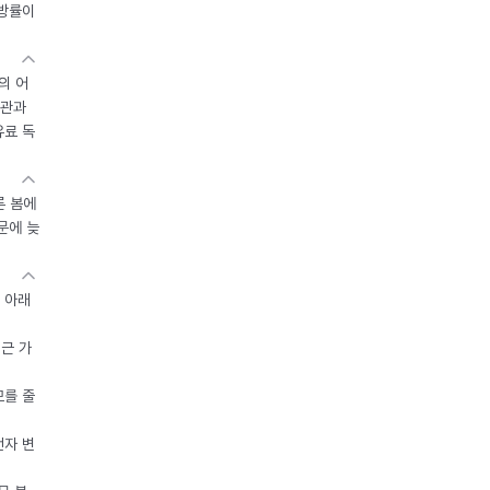
지방률이
의 어
기관과
유료 독
른 봄에
문에 늦
 아래
접근 가
모를 줄
전자 변