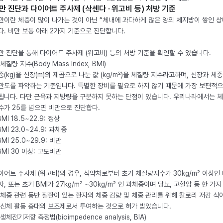
만 진단과 다이어트 주사제 (삭센다 · 위고비 등) 처방 기준
만이란 체중이 많이 나가는 것이 아닌 “체내에 과다하게 많은 양의 체지방이 쌓인 상
다. 비만 보통 아래 2가지 기준으로 진단합니다.
만 진단을 통해 다이어트 주사제 (위고비) 등의 처방 기준을 확인할 수 있습니다.
체질량 지수(Body Mass Index, BMI)
중(kg)을 신장(m)의 제곱으로 나눈 값 (kg/m²)을 체질량 지수라고하며, 신장과 체
만도를 파악하는 기준입니다. 특별한 장비를 필요로 하지 않기 때문에 가장 보편적으
됩니다. 다만 근육과 지방량을 구분하지 못하는 단점이 있습니다. 우리나라에서는 
수가 25를 넘으면 비만으로 진단합다.
BMI 18.5~22.9: 정상
BMI 23.0~24.9: 과체중
BMI 25.0~29.9: 비만
 BMI 30 이상: 고도비만
이어트 주사제 (위고비)의 경우, 식약처로부터 초기 체질량지수가 30kg/m² 이상인
자, 또는 초기 BMI가 27kg/m² ~30kg/m² 인 과체중이며 당뇨, 고혈압 등 한 가지
 체중 관련 동반 질환이 있는 환자의 체중 감량 및 체중 관리를 위해 칼로리 저감 식
 신체 활동 증대의 보조제로서 투여하는 것으로 허가 받았습니다.
생체전기저항 측정법(bioimpedence analysis, BIA)