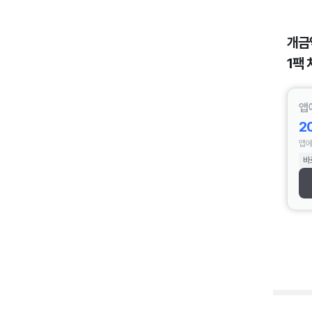
개금
1팩 
앱
2
앱에
바