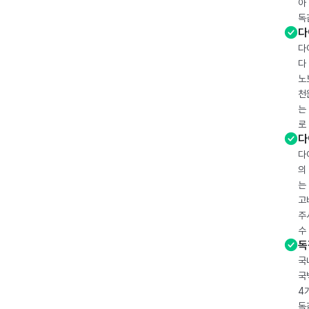
아
독
다
다
다
노
천
는
로
다
다
의
는
고
주
수
독
국
국
4
독