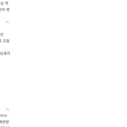
독감 백
분의 병
들은
중 조절
오남용의
있어서
 배분받