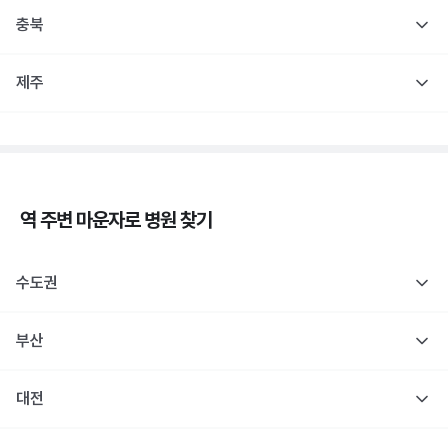
충북
제주
역 주변
마운자로
병원 찾기
수도권
부산
대전