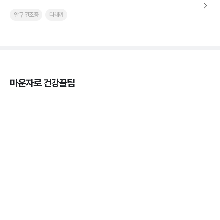
안구 건조증
다래끼
마운자로 건강꿀팁
열사병 후유증, 언제까지 지켜볼까
3분 꿀팁
열사병 응급처치, 어디까지 식혀야할까?
3분 꿀팁