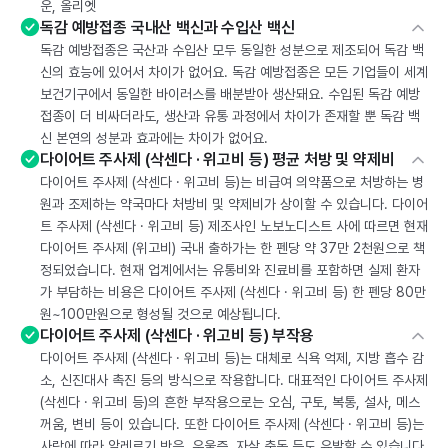
운, 올리엣
독감 예방접종 국내산 백신과 수입산 백신
독감 예방접종은 국산과 수입산 모두 동일한 성분으로 제조되어 독감 백
신의 효능에 있어서 차이가 없어요. 독감 예방접종은 모든 기업들이 세계
보건기구에서 동일한 바이러스를 배분받아 생산돼요. 수입된 독감 예방
접종이 더 비싸더라도, 생산과 유통 과정에서 차이가 존재할 뿐 독감 백
신 본연의 성분과 효과에는 차이가 없어요.
다이어트 주사제 (삭센다 · 위고비 등) 평균 처방 및 약제비
다이어트 주사제 (삭센다 · 위고비 등)는 비급여 의약품으로 처방하는 병
원과 조제하는 약국마다 처방비 및 약제비가 상이할 수 있습니다. 다이어
트 주사제 (삭센다 · 위고비 등) 제조사인 노보노디스트 사에 따르면 현재
다이어트 주사제 (위고비) 국내 출하가는 한 펜당 약 37만 2천원으로 책
정되었습니다. 현재 업계에서는 유통비와 진료비를 포함하면 실제 환자
가 부담하는 비용은 다이어트 주사제 (삭센다 · 위고비 등) 한 펜당 80만
원~100만원으로 형성될 것으로 예상됩니다.
다이어트 주사제 (삭센다 · 위고비 등) 부작용
다이어트 주사제 (삭센다 · 위고비 등)는 대체로 식욕 억제, 지방 흡수 감
소, 신진대사 촉진 등의 방식으로 작용합니다. 대표적인 다이어트 주사제
(삭센다 · 위고비 등)의 흔한 부작용으로는 오심, 구토, 복통, 설사, 메스
꺼움, 변비 등이 있습니다. 또한 다이어트 주사제 (삭센다 · 위고비 등)는
사람에 따라 알레르기 반응, 우울증, 자살 충동 등도 유발할 수 있습니다.