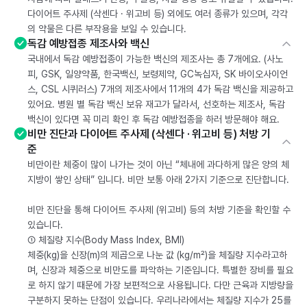
다이어트 주사제 (삭센다 · 위고비 등) 외에도 여러 종류가 있으며, 각각
의 약물은 다른 부작용을 보일 수 있습니다.
독감 예방접종 제조사와 백신
국내에서 독감 예방접종이 가능한 백신의 제조사는 총 7개에요. (사노
피, GSK, 일양약품, 한국백신, 보령제약, GC녹십자, SK 바이오사이언
스, CSL 시퀴러스) 7개의 제조사에서 11개의 4가 독감 백신을 제공하고
있어요. 병원 별 독감 백신 보유 재고가 달라서, 선호하는 제조사, 독감
백신이 있다면 꼭 미리 확인 후 독감 예방접종을 하러 방문해야 해요.
비만 진단과 다이어트 주사제 (삭센다 · 위고비 등) 처방 기
준
비만이란 체중이 많이 나가는 것이 아닌 “체내에 과다하게 많은 양의 체
지방이 쌓인 상태” 입니다. 비만 보통 아래 2가지 기준으로 진단합니다.
비만 진단을 통해 다이어트 주사제 (위고비) 등의 처방 기준을 확인할 수
있습니다.
① 체질량 지수(Body Mass Index, BMI)
체중(kg)을 신장(m)의 제곱으로 나눈 값 (kg/m²)을 체질량 지수라고하
며, 신장과 체중으로 비만도를 파악하는 기준입니다. 특별한 장비를 필요
로 하지 않기 때문에 가장 보편적으로 사용됩니다. 다만 근육과 지방량을
구분하지 못하는 단점이 있습니다. 우리나라에서는 체질량 지수가 25를