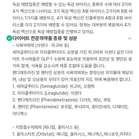
독감 예방접종은 예방할 수 있는 독감 바이러스 종류의 수에 따라 3가와
4가 백신으로 나뉘어요. 3가 독감 백신은 A형 바이러스 2가지와 B형 바
이러스 1가지를 예방하고, 4가 독감 백신은 인플루엔자 A형과 B형 바이
러스를 각각 2가지씩 예방할 수 있어요. 현재는 대부분의 병원에서 4가
독감 백신으로 독감 예방접종을 진행하고 있어요.
다이어트 전문의약품 종류 및 성분
- 식욕억제제 (삭센다 · 위고비 등)
세마글루티드와 리라클루타이드 성분을 가진 위고비와 삭센다 같은 다이
어트 주사제들은 GLP-1 수용체 효능제로 작용하여 포만감 및 팽만감 증
가와 함께, 식욕을 감소시켜 체중 조절에 도움을 줍니다.
펜디메트라진 및 펜터민 성분의 식욕억제제는 향정신성 의약품에 해당되
며, 내성 및 오남용의 우려가 있어 의료진의 지도 하에 복용해야 합니다.
1. 세마글루티드 (Semaglutide): 위고비, 오젬픽
2. 리라클루타이드 (Liraglutide): 삭센다
3. 펜디메트라진 (Phendimetrazine): 디어트, 페닝, 푸링
4. 펜터민 (Phentermine): 로우칼, 큐시미아, 휴터민세미, 디에타민,
아디펙스
- 지방흡수억제제 (제니칼, 올리시스 등)
1. 올리스타트 (Orlistat): 제니칼, 올리시스, 제니엑스,제니로우,리피다