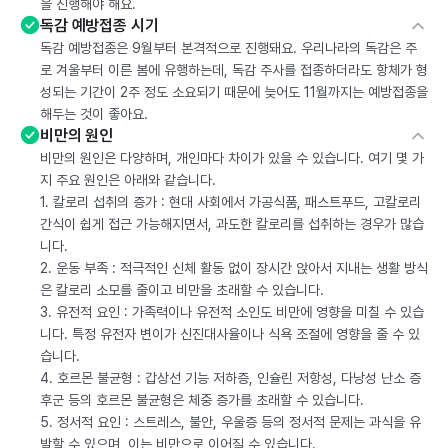
을 진행해야 해요.
독감 예방접종 시기
독감 예방접종은 9월부터 본격적으로 진행돼요. 우리나라의 독감은 주
로 겨울부터 이른 봄에 유행하는데, 독감 주사를 접종하더라도 항체가 형
성되는 기간이 2주 정도 소요되기 때문에 늦어도 11월까지는 예방접종을
해두는 것이 좋아요.
비만의 원인
비만의 원인은 다양하며, 개인마다 차이가 있을 수 있습니다. 여기 몇 가
지 주요 원인은 아래와 같습니다.
1. 칼로리 섭취의 증가 : 현대 사회에서 가공식품, 패스트푸드, 고칼로리
간식이 쉽게 접근 가능해지면서, 과도한 칼로리를 섭취하는 경우가 많습
니다.
2. 운동 부족 : 적극적인 신체 활동 없이 장시간 앉아서 지내는 생활 방식
은 칼로리 소모를 줄이고 비만을 초래할 수 있습니다.
3. 유전적 요인 : 가족력이나 유전적 소인도 비만에 영향을 미칠 수 있습
니다. 특정 유전자 변이가 신진대사율이나 식욕 조절에 영향을 줄 수 있
습니다.
4. 호르몬 불균형 : 갑상선 기능 저하증, 인슐린 저항성, 다낭성 난소 증
후군 등의 호르몬 불균형은 체중 증가를 초래할 수 있습니다.
5. 정서적 요인 : 스트레스, 불안, 우울증 등의 정서적 문제는 과식을 유
발할 수 있으며, 이는 비만으로 이어질 수 있습니다.