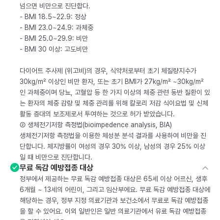
넘으면 비만으로 진단합다.
- BMI 18.5~22.9: 정상
- BMI 23.0~24.9: 과체중
- BMI 25.0~29.9: 비만
- BMI 30 이상: 고도비만
다이어트 주사제 (위고비)의 경우, 식약처로부터 초기 체질량지수가
30kg/m² 이상인 비만 환자, 또는 초기 BMI가 27kg/m² ~30kg/m²
인 과체중이며 당뇨, 고혈압 등 한 가지 이상의 체중 관련 동반 질환이 있
는 환자의 체중 감량 및 체중 관리를 위해 칼로리 저감 식이요법 및 신체
활동 증대의 보조제로서 투여하는 것으로 허가 받았습니다.
② 생체전기저항 측정법(bioimpedence analysis, BIA)
생체전기저항 측정법을 이용한 체성분 분석 결과를 사용하여 비만을 진
단합니다. 체지방률이 여성의 경우 30% 이상, 남성의 경우 25% 이상
일 때 비만으로 진단합니다.
무료 독감 예방접종 대상
정부에서 제공하는 무료 독감 예방접종 대상은 65세 이상 어르신, 생후
6개월 ~ 13세의 어린이, 그리고 임산부에요. 무료 독감 예방접종 대상에
해당하는 경우, 정부 지정 의료기관과 보건소에서 무료로 독감 예방접종
을 할 수 있어요. 이외 일반인은 일반 의료기관에서 유료 독감 예방접종