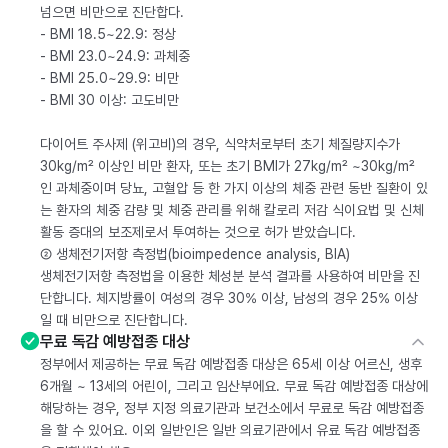
넘으면 비만으로 진단합다.
- BMI 18.5~22.9: 정상
- BMI 23.0~24.9: 과체중
- BMI 25.0~29.9: 비만
- BMI 30 이상: 고도비만
다이어트 주사제 (위고비)의 경우, 식약처로부터 초기 체질량지수가
30kg/m² 이상인 비만 환자, 또는 초기 BMI가 27kg/m² ~30kg/m²
인 과체중이며 당뇨, 고혈압 등 한 가지 이상의 체중 관련 동반 질환이 있
는 환자의 체중 감량 및 체중 관리를 위해 칼로리 저감 식이요법 및 신체
활동 증대의 보조제로서 투여하는 것으로 허가 받았습니다.
② 생체전기저항 측정법(bioimpedence analysis, BIA)
생체전기저항 측정법을 이용한 체성분 분석 결과를 사용하여 비만을 진
단합니다. 체지방률이 여성의 경우 30% 이상, 남성의 경우 25% 이상
일 때 비만으로 진단합니다.
무료 독감 예방접종 대상
정부에서 제공하는 무료 독감 예방접종 대상은 65세 이상 어르신, 생후
6개월 ~ 13세의 어린이, 그리고 임산부에요. 무료 독감 예방접종 대상에
해당하는 경우, 정부 지정 의료기관과 보건소에서 무료로 독감 예방접종
을 할 수 있어요. 이외 일반인은 일반 의료기관에서 유료 독감 예방접종