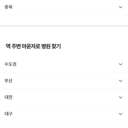
충북
역 주변
마운자로
병원 찾기
수도권
부산
대전
대구