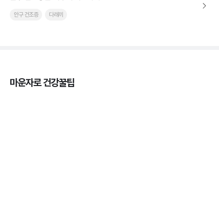
안구 건조증
다래끼
마운자로 건강꿀팁
열사병 후유증, 언제까지 지켜볼까
3분 꿀팁
열사병 응급처치, 어디까지 식혀야할까?
3분 꿀팁