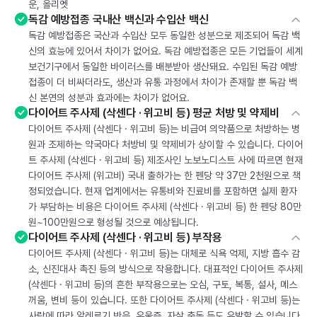
운, 올리엣
독감 예방접종 국내산 백신과 수입산 백신
독감 예방접종은 국산과 수입산 모두 동일한 성분으로 제조되어 독감 백
신의 효능에 있어서 차이가 없어요. 독감 예방접종은 모든 기업들이 세계
보건기구에서 동일한 바이러스를 배분받아 생산돼요. 수입된 독감 예방
접종이 더 비싸더라도, 생산과 유통 과정에서 차이가 존재할 뿐 독감 백
신 본연의 성분과 효과에는 차이가 없어요.
다이어트 주사제 (삭센다 · 위고비 등) 평균 처방 및 약제비
다이어트 주사제 (삭센다 · 위고비 등)는 비급여 의약품으로 처방하는 병
원과 조제하는 약국마다 처방비 및 약제비가 상이할 수 있습니다. 다이어
트 주사제 (삭센다 · 위고비 등) 제조사인 노보노디스트 사에 따르면 현재
다이어트 주사제 (위고비) 국내 출하가는 한 펜당 약 37만 2천원으로 책
정되었습니다. 현재 업계에서는 유통비와 진료비를 포함하면 실제 환자
가 부담하는 비용은 다이어트 주사제 (삭센다 · 위고비 등) 한 펜당 80만
원~100만원으로 형성될 것으로 예상됩니다.
다이어트 주사제 (삭센다 · 위고비 등) 부작용
다이어트 주사제 (삭센다 · 위고비 등)는 대체로 식욕 억제, 지방 흡수 감
소, 신진대사 촉진 등의 방식으로 작용합니다. 대표적인 다이어트 주사제
(삭센다 · 위고비 등)의 흔한 부작용으로는 오심, 구토, 복통, 설사, 메스
꺼움, 변비 등이 있습니다. 또한 다이어트 주사제 (삭센다 · 위고비 등)는
사람에 따라 알레르기 반응, 우울증, 자살 충동 등도 유발할 수 있습니다.