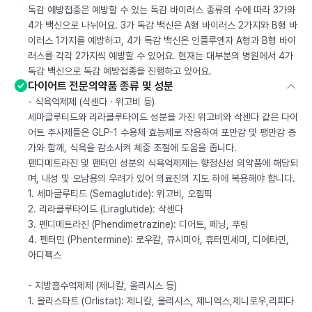
독감 예방접종은 예방할 수 있는 독감 바이러스 종류의 수에 따라 3가와
4가 백신으로 나뉘어요. 3가 독감 백신은 A형 바이러스 2가지와 B형 바
이러스 1가지를 예방하고, 4가 독감 백신은 인플루엔자 A형과 B형 바이
러스를 각각 2가지씩 예방할 수 있어요. 현재는 대부분의 병원에서 4가
독감 백신으로 독감 예방접종을 진행하고 있어요.
다이어트 전문의약품 종류 및 성분
- 식욕억제제 (삭센다 · 위고비 등)
세마글루티드와 리라클루타이드 성분을 가진 위고비와 삭센다 같은 다이
어트 주사제들은 GLP-1 수용체 효능제로 작용하여 포만감 및 팽만감 증
가와 함께, 식욕을 감소시켜 체중 조절에 도움을 줍니다.
펜디메트라진 및 펜터민 성분의 식욕억제제는 향정신성 의약품에 해당되
며, 내성 및 오남용의 우려가 있어 의료진의 지도 하에 복용해야 합니다.
1. 세마글루티드 (Semaglutide): 위고비, 오젬픽
2. 리라클루타이드 (Liraglutide): 삭센다
3. 펜디메트라진 (Phendimetrazine): 디어트, 페닝, 푸링
4. 펜터민 (Phentermine): 로우칼, 큐시미아, 휴터민세미, 디에타민,
아디펙스
- 지방흡수억제제 (제니칼, 올리시스 등)
1. 올리스타트 (Orlistat): 제니칼, 올리시스, 제니엑스,제니로우,리피다