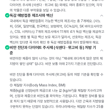
다이어트 주사제 (삭센다 · 위고비 등) 외에도 여러 종류가 있으며, 각각
의 약물은 다른 부작용을 보일 수 있습니다.
독감 예방접종 제조사와 백신
국내에서 독감 예방접종이 가능한 백신의 제조사는 총 7개에요. (사노
피, GSK, 일양약품, 한국백신, 보령제약, GC녹십자, SK 바이오사이언
스, CSL 시퀴러스) 7개의 제조사에서 11개의 4가 독감 백신을 제공하고
있어요. 병원 별 독감 백신 보유 재고가 달라서, 선호하는 제조사, 독감
백신이 있다면 꼭 미리 확인 후 독감 예방접종을 하러 방문해야 해요.
비만 진단과 다이어트 주사제 (삭센다 · 위고비 등) 처방 기
준
비만이란 체중이 많이 나가는 것이 아닌 “체내에 과다하게 많은 양의 체
지방이 쌓인 상태” 입니다. 비만 보통 아래 2가지 기준으로 진단합니다.
비만 진단을 통해 다이어트 주사제 (위고비) 등의 처방 기준을 확인할 수
있습니다.
① 체질량 지수(Body Mass Index, BMI)
체중(kg)을 신장(m)의 제곱으로 나눈 값 (kg/m²)을 체질량 지수라고하
며, 신장과 체중으로 비만도를 파악하는 기준입니다. 특별한 장비를 필요
로 하지 않기 때문에 가장 보편적으로 사용됩니다. 다만 근육과 지방량을
구분하지 못하는 단점이 있습니다. 우리나라에서는 체질량 지수가 25를