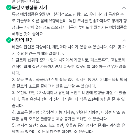
을 진행해야 해요.
독감 예방접종 시기
독감 예방접종은 9월부터 본격적으로 진행돼요. 우리나라의 독감은 주
로 겨울부터 이른 봄에 유행하는데, 독감 주사를 접종하더라도 항체가 형
성되는 기간이 2주 정도 소요되기 때문에 늦어도 11월까지는 예방접종을
해두는 것이 좋아요.
비만의 원인
비만의 원인은 다양하며, 개인마다 차이가 있을 수 있습니다. 여기 몇 가
지 주요 원인은 아래와 같습니다.
1. 칼로리 섭취의 증가 : 현대 사회에서 가공식품, 패스트푸드, 고칼로리
간식이 쉽게 접근 가능해지면서, 과도한 칼로리를 섭취하는 경우가 많습
니다.
2. 운동 부족 : 적극적인 신체 활동 없이 장시간 앉아서 지내는 생활 방식
은 칼로리 소모를 줄이고 비만을 초래할 수 있습니다.
3. 유전적 요인 : 가족력이나 유전적 소인도 비만에 영향을 미칠 수 있습
니다. 특정 유전자 변이가 신진대사율이나 식욕 조절에 영향을 줄 수 있
습니다.
4. 호르몬 불균형 : 갑상선 기능 저하증, 인슐린 저항성, 다낭성 난소 증
후군 등의 호르몬 불균형은 체중 증가를 초래할 수 있습니다.
5. 정서적 요인 : 스트레스, 불안, 우울증 등의 정서적 문제는 과식을 유
발할 수 있으며, 이는 비만으로 이어질 수 있습니다.