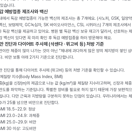
 있습니다.
감 예방접종 제조사와 백신
내에서 독감 예방접종이 가능한 백신의 제조사는 총 7개에요. (사노피, GSK, 일양약
백신, 보령제약, GC녹십자, SK 바이오사이언스, CSL 시퀴러스) 7개의 제조사에서 
가 독감 백신을 제공하고 있어요. 병원 별 독감 백신 보유 재고가 달라서, 선호하는 
감 백신이 있다면 꼭 미리 확인 후 독감 예방접종을 하러 방문해야 해요.
만 진단과 다이어트 주사제 (삭센다 · 위고비 등) 처방 기준
만이란 체중이 많이 나가는 것이 아닌 “체내에 과다하게 많은 양의 체지방이 쌓인 상
다. 비만 보통 아래 2가지 기준으로 진단합니다.
만 진단을 통해 다이어트 주사제 (위고비) 등의 처방 기준을 확인할 수 있습니다.
체질량 지수(Body Mass Index, BMI)
중(kg)을 신장(m)의 제곱으로 나눈 값 (kg/m²)을 체질량 지수라고하며, 신장과 체
만도를 파악하는 기준입니다. 특별한 장비를 필요로 하지 않기 때문에 가장 보편적으
됩니다. 다만 근육과 지방량을 구분하지 못하는 단점이 있습니다. 우리나라에서는 
수가 25를 넘으면 비만으로 진단합다.
BMI 18.5~22.9: 정상
BMI 23.0~24.9: 과체중
BMI 25.0~29.9: 비만
 BMI 30 이상: 고도비만