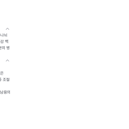
 나뉘
독감 백
분의 병
들은
중 조절
오남용의