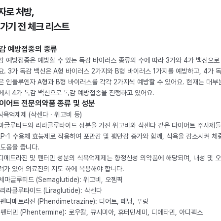
자로 처방,
 가기 전 체크 리스트
감 예방접종의 종류
감 예방접종은 예방할 수 있는 독감 바이러스 종류의 수에 따라 3가와 4가 백신으로
요. 3가 독감 백신은 A형 바이러스 2가지와 B형 바이러스 1가지를 예방하고, 4가 
은 인플루엔자 A형과 B형 바이러스를 각각 2가지씩 예방할 수 있어요. 현재는 대부
에서 4가 독감 백신으로 독감 예방접종을 진행하고 있어요.
이어트 전문의약품 종류 및 성분
 식욕억제제 (삭센다 · 위고비 등)
마글루티드와 리라클루타이드 성분을 가진 위고비와 삭센다 같은 다이어트 주사제
LP-1 수용체 효능제로 작용하여 포만감 및 팽만감 증가와 함께, 식욕을 감소시켜 체
 도움을 줍니다.
디메트라진 및 펜터민 성분의 식욕억제제는 향정신성 의약품에 해당되며, 내성 및 
려가 있어 의료진의 지도 하에 복용해야 합니다.
. 세마글루티드 (Semaglutide): 위고비, 오젬픽
 리라클루타이드 (Liraglutide): 삭센다
 펜디메트라진 (Phendimetrazine): 디어트, 페닝, 푸링
. 펜터민 (Phentermine): 로우칼, 큐시미아, 휴터민세미, 디에타민, 아디펙스