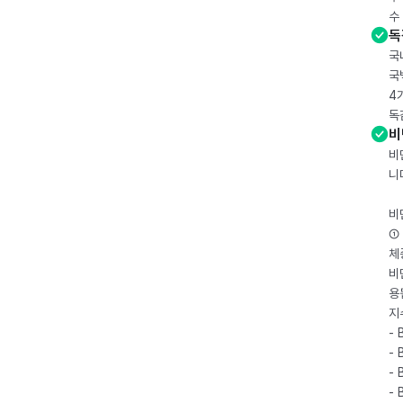
수
독
국
국
4
독
비
비
니
비
① 
체
비
용
지
- 
- 
- 
-