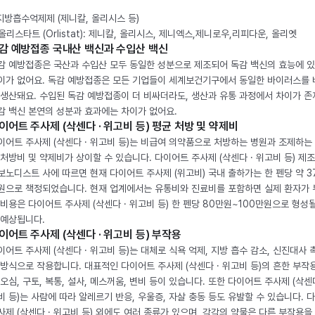
 지방흡수억제제 (제니칼, 올리시스 등)
. 올리스타트 (Orlistat): 제니칼, 올리시스, 제니엑스,제니로우,리피다운, 올리엣
감 예방접종 국내산 백신과 수입산 백신
감 예방접종은 국산과 수입산 모두 동일한 성분으로 제조되어 독감 백신의 효능에 
이가 없어요. 독감 예방접종은 모든 기업들이 세계보건기구에서 동일한 바이러스를
 생산돼요. 수입된 독감 예방접종이 더 비싸더라도, 생산과 유통 과정에서 차이가 존
감 백신 본연의 성분과 효과에는 차이가 없어요.
이어트 주사제 (삭센다 · 위고비 등) 평균 처방 및 약제비
이어트 주사제 (삭센다 · 위고비 등)는 비급여 의약품으로 처방하는 병원과 조제하는
 처방비 및 약제비가 상이할 수 있습니다. 다이어트 주사제 (삭센다 · 위고비 등) 제
보노디스트 사에 따르면 현재 다이어트 주사제 (위고비) 국내 출하가는 한 펜당 약 3
원으로 책정되었습니다. 현재 업계에서는 유통비와 진료비를 포함하면 실제 환자가
 비용은 다이어트 주사제 (삭센다 · 위고비 등) 한 펜당 80만원~100만원으로 형성
 예상됩니다.
이어트 주사제 (삭센다 · 위고비 등) 부작용
이어트 주사제 (삭센다 · 위고비 등)는 대체로 식욕 억제, 지방 흡수 감소, 신진대사 
 방식으로 작용합니다. 대표적인 다이어트 주사제 (삭센다 · 위고비 등)의 흔한 부작
 오심, 구토, 복통, 설사, 메스꺼움, 변비 등이 있습니다. 또한 다이어트 주사제 (삭센다
비 등)는 사람에 따라 알레르기 반응, 우울증, 자살 충동 등도 유발할 수 있습니다. 
사제 (삭센다 · 위고비 등) 외에도 여러 종류가 있으며, 각각의 약물은 다른 부작용을