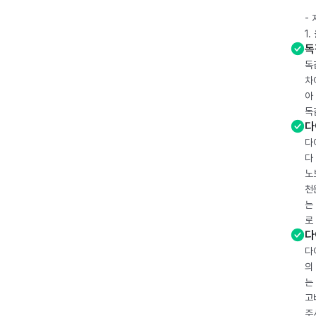
-
1
독
독
차
아
독
다
다
다
노
천
는
로
다
다
의
는
고
주