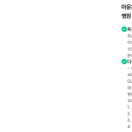
마운
병원
독
독
어
신
원
다
-
세
G
에
펜
우
1
2.
3.
4