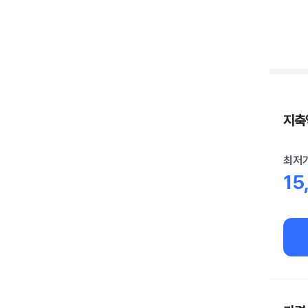
지축역
최저
15