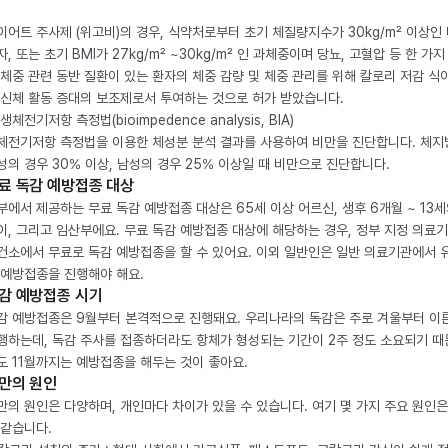
이어트 주사제 (위고비)의 경우, 식약처로부터 초기 체질량지수가 30kg/m² 이상인
자, 또는 초기 BMI가 27kg/m² ~30kg/m² 인 과체중이며 당뇨, 고혈압 등 한 가지
 체중 관련 동반 질환이 있는 환자의 체중 감량 및 체중 관리를 위해 칼로리 저감 식
 신체 활동 증대의 보조제로서 투여하는 것으로 허가 받았습니다.
생체전기저항 측정법(bioimpedence analysis, BIA)
체전기저항 측정법을 이용한 체성분 분석 결과를 사용하여 비만을 진단합니다. 체
성의 경우 30% 이상, 남성의 경우 25% 이상일 때 비만으로 진단합니다.
료 독감 예방접종 대상
부에서 제공하는 무료 독감 예방접종 대상은 65세 이상 어르신, 생후 6개월 ~ 13세
이, 그리고 임산부에요. 무료 독감 예방접종 대상에 해당하는 경우, 정부 지정 의료
건소에서 무료로 독감 예방접종을 할 수 있어요. 이외 일반인은 일반 의료기관에서 
 예방접종을 진행해야 해요.
감 예방접종 시기
감 예방접종은 9월부터 본격적으로 진행돼요. 우리나라의 독감은 주로 겨울부터 이
행하는데, 독감 주사를 접종하더라도 항체가 형성되는 기간이 2주 정도 소요되기 때
도 11월까지는 예방접종을 해두는 것이 좋아요.
만의 원인
만의 원인은 다양하며, 개인마다 차이가 있을 수 있습니다. 여기 몇 가지 주요 원인은
 같습니다.