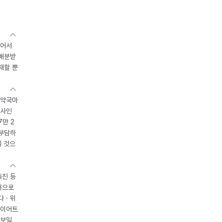
있어서
 배분받
재할 뿐
 약국마
조사인
7만 2
 부담하
될 것으
촉진 등
용으로
 · 위
다이어트
 보일