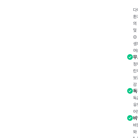
다
환
의
및
② 
생
여
무
정
린
보
감
독
독
유
어
비
비
와