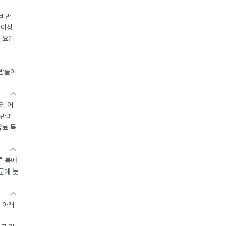
 비만
 이상
이요법
지방률이
의 어
기관과
유료 독
른 봄에
문에 늦
 아래