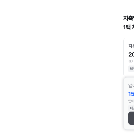
지축
1팩 
지
2
경기
바
앱
1
앱에
바