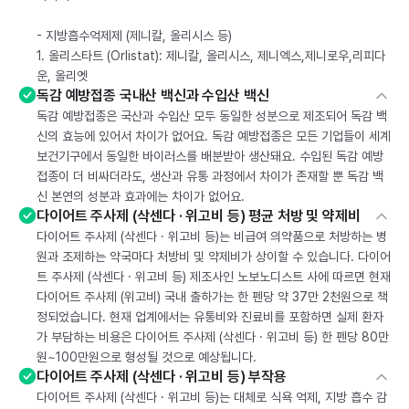
- 지방흡수억제제 (제니칼, 올리시스 등)
1. 올리스타트 (Orlistat): 제니칼, 올리시스, 제니엑스,제니로우,리피다
운, 올리엣
독감 예방접종 국내산 백신과 수입산 백신
독감 예방접종은 국산과 수입산 모두 동일한 성분으로 제조되어 독감 백
신의 효능에 있어서 차이가 없어요. 독감 예방접종은 모든 기업들이 세계
보건기구에서 동일한 바이러스를 배분받아 생산돼요. 수입된 독감 예방
접종이 더 비싸더라도, 생산과 유통 과정에서 차이가 존재할 뿐 독감 백
신 본연의 성분과 효과에는 차이가 없어요.
다이어트 주사제 (삭센다 · 위고비 등) 평균 처방 및 약제비
다이어트 주사제 (삭센다 · 위고비 등)는 비급여 의약품으로 처방하는 병
원과 조제하는 약국마다 처방비 및 약제비가 상이할 수 있습니다. 다이어
트 주사제 (삭센다 · 위고비 등) 제조사인 노보노디스트 사에 따르면 현재
다이어트 주사제 (위고비) 국내 출하가는 한 펜당 약 37만 2천원으로 책
정되었습니다. 현재 업계에서는 유통비와 진료비를 포함하면 실제 환자
가 부담하는 비용은 다이어트 주사제 (삭센다 · 위고비 등) 한 펜당 80만
원~100만원으로 형성될 것으로 예상됩니다.
다이어트 주사제 (삭센다 · 위고비 등) 부작용
다이어트 주사제 (삭센다 · 위고비 등)는 대체로 식욕 억제, 지방 흡수 감