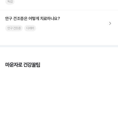
독감
안구 건조증은 어떻게 치료하나요?
안구 건조증
다래끼
마운자로 건강꿀팁
열사병 후유증, 언제까지 지켜볼까
3분 꿀팁
열사병 응급처치, 어디까지 식혀야할까?
3분 꿀팁