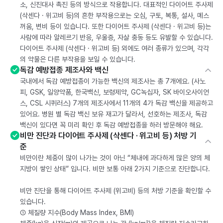
소, 신진대사 촉진 등의 방식으로 작용합니다. 대표적인 다이어트 주사제
(삭센다 · 위고비 등)의 흔한 부작용으로는 오심, 구토, 복통, 설사, 메스
꺼움, 변비 등이 있습니다. 또한 다이어트 주사제 (삭센다 · 위고비 등)는
사람에 따라 알레르기 반응, 우울증, 자살 충동 등도 유발할 수 있습니다.
다이어트 주사제 (삭센다 · 위고비 등) 외에도 여러 종류가 있으며, 각각
의 약물은 다른 부작용을 보일 수 있습니다.
독감 예방접종 제조사와 백신
국내에서 독감 예방접종이 가능한 백신의 제조사는 총 7개에요. (사노
피, GSK, 일양약품, 한국백신, 보령제약, GC녹십자, SK 바이오사이언
스, CSL 시퀴러스) 7개의 제조사에서 11개의 4가 독감 백신을 제공하고
있어요. 병원 별 독감 백신 보유 재고가 달라서, 선호하는 제조사, 독감
백신이 있다면 꼭 미리 확인 후 독감 예방접종을 하러 방문해야 해요.
비만 진단과 다이어트 주사제 (삭센다 · 위고비 등) 처방 기
준
비만이란 체중이 많이 나가는 것이 아닌 “체내에 과다하게 많은 양의 체
지방이 쌓인 상태” 입니다. 비만 보통 아래 2가지 기준으로 진단합니다.
비만 진단을 통해 다이어트 주사제 (위고비) 등의 처방 기준을 확인할 수
있습니다.
① 체질량 지수(Body Mass Index, BMI)