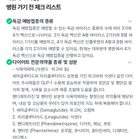
병원 가기 전 체크 리스트
독감 예방접종의 종류
독감 예방접종은 예방할 수 있는 독감 바이러스 종류의 수에 따라 3가와
4가 백신으로 나뉘어요. 3가 독감 백신은 A형 바이러스 2가지와 B형 바
이러스 1가지를 예방하고, 4가 독감 백신은 인플루엔자 A형과 B형 바이
러스를 각각 2가지씩 예방할 수 있어요. 현재는 대부분의 병원에서 4가
독감 백신으로 독감 예방접종을 진행하고 있어요.
다이어트 전문의약품 종류 및 성분
- 식욕억제제 (삭센다 · 위고비 등)
세마글루티드와 리라클루타이드 성분을 가진 위고비와 삭센다 같은 다이
어트 주사제들은 GLP-1 수용체 효능제로 작용하여 포만감 및 팽만감 증
가와 함께, 식욕을 감소시켜 체중 조절에 도움을 줍니다.
펜디메트라진 및 펜터민 성분의 식욕억제제는 향정신성 의약품에 해당되
며, 내성 및 오남용의 우려가 있어 의료진의 지도 하에 복용해야 합니다.
1. 세마글루티드 (Semaglutide): 위고비, 오젬픽
2. 리라클루타이드 (Liraglutide): 삭센다
3. 펜디메트라진 (Phendimetrazine): 디어트, 페닝, 푸링
4. 펜터민 (Phentermine): 로우칼, 큐시미아, 휴터민세미, 디에타민,
아디펙스