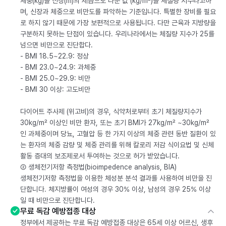
체중(kg)을 신장(m)의 제곱으로 나눈 값 (kg/m²)을 체질량 지수라고하
며, 신장과 체중으로 비만도를 파악하는 기준입니다. 특별한 장비를 필요
로 하지 않기 때문에 가장 보편적으로 사용됩니다. 다만 근육과 지방량을
구분하지 못하는 단점이 있습니다. 우리나라에서는 체질량 지수가 25를
넘으면 비만으로 진단합다.
- BMI 18.5~22.9: 정상
- BMI 23.0~24.9: 과체중
- BMI 25.0~29.9: 비만
- BMI 30 이상: 고도비만
다이어트 주사제 (위고비)의 경우, 식약처로부터 초기 체질량지수가
30kg/m² 이상인 비만 환자, 또는 초기 BMI가 27kg/m² ~30kg/m²
인 과체중이며 당뇨, 고혈압 등 한 가지 이상의 체중 관련 동반 질환이 있
는 환자의 체중 감량 및 체중 관리를 위해 칼로리 저감 식이요법 및 신체
활동 증대의 보조제로서 투여하는 것으로 허가 받았습니다.
② 생체전기저항 측정법(bioimpedence analysis, BIA)
생체전기저항 측정법을 이용한 체성분 분석 결과를 사용하여 비만을 진
단합니다. 체지방률이 여성의 경우 30% 이상, 남성의 경우 25% 이상
일 때 비만으로 진단합니다.
무료 독감 예방접종 대상
정부에서 제공하는 무료 독감 예방접종 대상은 65세 이상 어르신, 생후