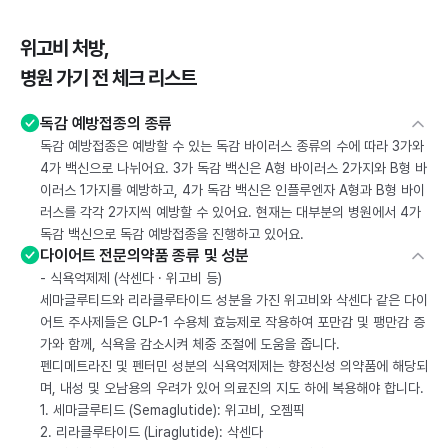
위고비 처방,
병원 가기 전 체크 리스트
독감 예방접종의 종류
독감 예방접종은 예방할 수 있는 독감 바이러스 종류의 수에 따라 3가와
4가 백신으로 나뉘어요. 3가 독감 백신은 A형 바이러스 2가지와 B형 바
이러스 1가지를 예방하고, 4가 독감 백신은 인플루엔자 A형과 B형 바이
러스를 각각 2가지씩 예방할 수 있어요. 현재는 대부분의 병원에서 4가
독감 백신으로 독감 예방접종을 진행하고 있어요.
다이어트 전문의약품 종류 및 성분
- 식욕억제제 (삭센다 · 위고비 등)
세마글루티드와 리라클루타이드 성분을 가진 위고비와 삭센다 같은 다이
어트 주사제들은 GLP-1 수용체 효능제로 작용하여 포만감 및 팽만감 증
가와 함께, 식욕을 감소시켜 체중 조절에 도움을 줍니다.
펜디메트라진 및 펜터민 성분의 식욕억제제는 향정신성 의약품에 해당되
며, 내성 및 오남용의 우려가 있어 의료진의 지도 하에 복용해야 합니다.
1. 세마글루티드 (Semaglutide): 위고비, 오젬픽
2. 리라클루타이드 (Liraglutide): 삭센다