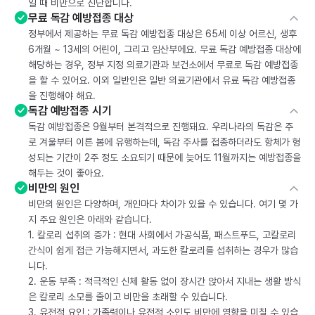
일 때 비만으로 진단합니다.
무료 독감 예방접종 대상
정부에서 제공하는 무료 독감 예방접종 대상은 65세 이상 어르신, 생후
6개월 ~ 13세의 어린이, 그리고 임산부에요. 무료 독감 예방접종 대상에
해당하는 경우, 정부 지정 의료기관과 보건소에서 무료로 독감 예방접종
을 할 수 있어요. 이외 일반인은 일반 의료기관에서 유료 독감 예방접종
을 진행해야 해요.
독감 예방접종 시기
독감 예방접종은 9월부터 본격적으로 진행돼요. 우리나라의 독감은 주
로 겨울부터 이른 봄에 유행하는데, 독감 주사를 접종하더라도 항체가 형
성되는 기간이 2주 정도 소요되기 때문에 늦어도 11월까지는 예방접종을
해두는 것이 좋아요.
비만의 원인
비만의 원인은 다양하며, 개인마다 차이가 있을 수 있습니다. 여기 몇 가
지 주요 원인은 아래와 같습니다.
1. 칼로리 섭취의 증가 : 현대 사회에서 가공식품, 패스트푸드, 고칼로리
간식이 쉽게 접근 가능해지면서, 과도한 칼로리를 섭취하는 경우가 많습
니다.
2. 운동 부족 : 적극적인 신체 활동 없이 장시간 앉아서 지내는 생활 방식
은 칼로리 소모를 줄이고 비만을 초래할 수 있습니다.
3. 유전적 요인 : 가족력이나 유전적 소인도 비만에 영향을 미칠 수 있습