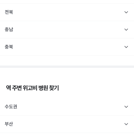
전북
충남
충북
역 주변
위고비
병원 찾기
수도권
부산