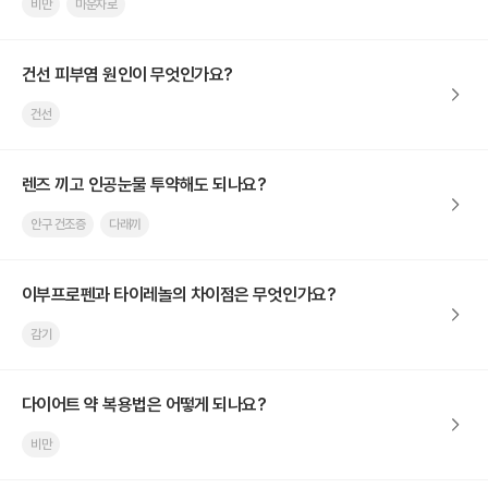
비만
마운자로
건선 피부염 원인이 무엇인가요?
건선
렌즈 끼고 인공눈물 투약해도 되나요?
안구 건조증
다래끼
이부프로펜과 타이레놀의 차이점은 무엇인가요?
감기
다이어트 약 복용법은 어떻게 되나요?
비만