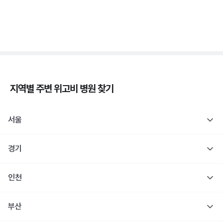
당
3분 꿀팁 ㆍ #당뇨
지역별 주변
위고비
병원 찾기
서울
경기
인천
부산