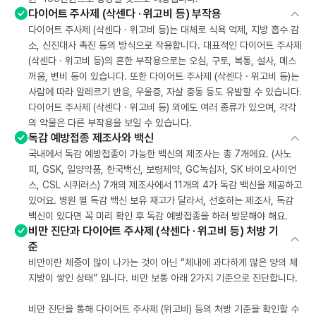
다이어트 주사제 (삭센다 · 위고비 등) 부작용
다이어트 주사제 (삭센다 · 위고비 등)는 대체로 식욕 억제, 지방 흡수 감
소, 신진대사 촉진 등의 방식으로 작용합니다. 대표적인 다이어트 주사제
(삭센다 · 위고비 등)의 흔한 부작용으로는 오심, 구토, 복통, 설사, 메스
꺼움, 변비 등이 있습니다. 또한 다이어트 주사제 (삭센다 · 위고비 등)는
사람에 따라 알레르기 반응, 우울증, 자살 충동 등도 유발할 수 있습니다.
다이어트 주사제 (삭센다 · 위고비 등) 외에도 여러 종류가 있으며, 각각
의 약물은 다른 부작용을 보일 수 있습니다.
독감 예방접종 제조사와 백신
국내에서 독감 예방접종이 가능한 백신의 제조사는 총 7개에요. (사노
피, GSK, 일양약품, 한국백신, 보령제약, GC녹십자, SK 바이오사이언
스, CSL 시퀴러스) 7개의 제조사에서 11개의 4가 독감 백신을 제공하고
있어요. 병원 별 독감 백신 보유 재고가 달라서, 선호하는 제조사, 독감
백신이 있다면 꼭 미리 확인 후 독감 예방접종을 하러 방문해야 해요.
비만 진단과 다이어트 주사제 (삭센다 · 위고비 등) 처방 기
준
비만이란 체중이 많이 나가는 것이 아닌 “체내에 과다하게 많은 양의 체
지방이 쌓인 상태” 입니다. 비만 보통 아래 2가지 기준으로 진단합니다.
비만 진단을 통해 다이어트 주사제 (위고비) 등의 처방 기준을 확인할 수