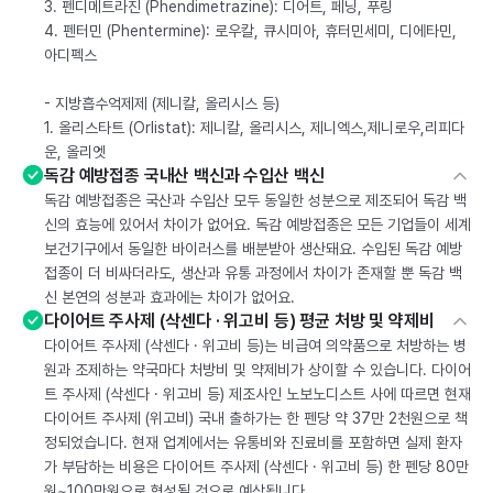
3. 펜디메트라진 (Phendimetrazine): 디어트, 페닝, 푸링
4. 펜터민 (Phentermine): 로우칼, 큐시미아, 휴터민세미, 디에타민,
아디펙스
- 지방흡수억제제 (제니칼, 올리시스 등)
1. 올리스타트 (Orlistat): 제니칼, 올리시스, 제니엑스,제니로우,리피다
운, 올리엣
독감 예방접종 국내산 백신과 수입산 백신
독감 예방접종은 국산과 수입산 모두 동일한 성분으로 제조되어 독감 백
신의 효능에 있어서 차이가 없어요. 독감 예방접종은 모든 기업들이 세계
보건기구에서 동일한 바이러스를 배분받아 생산돼요. 수입된 독감 예방
접종이 더 비싸더라도, 생산과 유통 과정에서 차이가 존재할 뿐 독감 백
신 본연의 성분과 효과에는 차이가 없어요.
다이어트 주사제 (삭센다 · 위고비 등) 평균 처방 및 약제비
다이어트 주사제 (삭센다 · 위고비 등)는 비급여 의약품으로 처방하는 병
원과 조제하는 약국마다 처방비 및 약제비가 상이할 수 있습니다. 다이어
트 주사제 (삭센다 · 위고비 등) 제조사인 노보노디스트 사에 따르면 현재
다이어트 주사제 (위고비) 국내 출하가는 한 펜당 약 37만 2천원으로 책
정되었습니다. 현재 업계에서는 유통비와 진료비를 포함하면 실제 환자
가 부담하는 비용은 다이어트 주사제 (삭센다 · 위고비 등) 한 펜당 80만
원~100만원으로 형성될 것으로 예상됩니다.