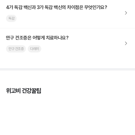
4가 독감 백신과 3가 독감 백신의 차이점은 무엇인가요?
독감
안구 건조증은 어떻게 치료하나요?
안구 건조증
다래끼
위고비 건강꿀팁
열사병 후유증, 언제까지 지켜볼까
3분 꿀팁