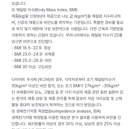
있습니다.
① 체질량 지수(Body Mass Index, BMI)
체중(kg)을 신장(m)의 제곱으로 나눈 값 (kg/m²)을 체질량 지수라고하
며, 신장과 체중으로 비만도를 파악하는 기준입니다. 특별한 장비를 필요
로 하지 않기 때문에 가장 보편적으로 사용됩니다. 다만 근육과 지방량을
구분하지 못하는 단점이 있습니다. 우리나라에서는 체질량 지수가 25를
넘으면 비만으로 진단합다.
- BMI 18.5~22.9: 정상
- BMI 23.0~24.9: 과체중
- BMI 25.0~29.9: 비만
- BMI 30 이상: 고도비만
다이어트 주사제 (위고비)의 경우, 식약처로부터 초기 체질량지수가
30kg/m² 이상인 비만 환자, 또는 초기 BMI가 27kg/m² ~30kg/m²
인 과체중이며 당뇨, 고혈압 등 한 가지 이상의 체중 관련 동반 질환이 있
는 환자의 체중 감량 및 체중 관리를 위해 칼로리 저감 식이요법 및 신체
활동 증대의 보조제로서 투여하는 것으로 허가 받았습니다.
② 생체전기저항 측정법(bioimpedence analysis, BIA)
생체전기저항 측정법을 이용한 체성분 분석 결과를 사용하여 비만을 진
단합니다. 체지방률이 여성의 경우 30% 이상, 남성의 경우 25% 이상