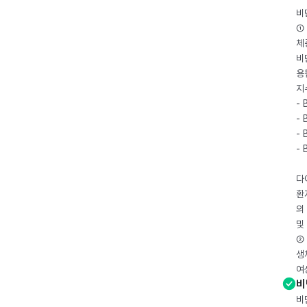
비
① 
체
비
용
지
- 
- 
- 
-
다
환
의
및
② 
생
여
비
비