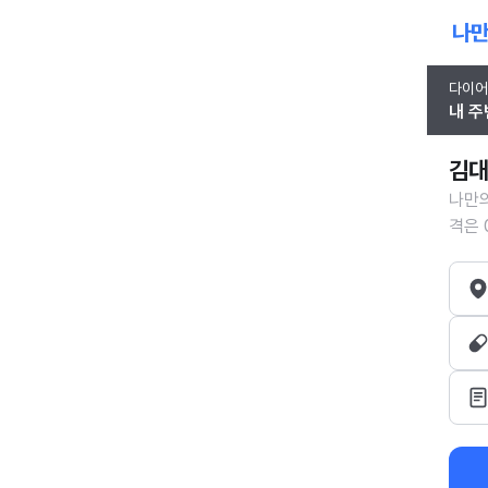
다이어
내 주
김대
나만의
격은 