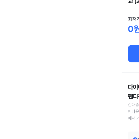
교 (
최저
0
다이어
펜디정
김대중
피다운
에서 