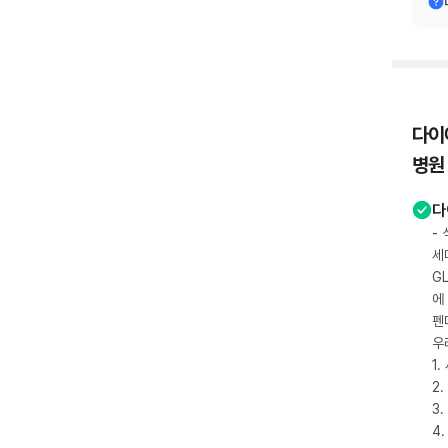
다이
병원
다
-
세
G
에
펜
우
1
2.
3.
4