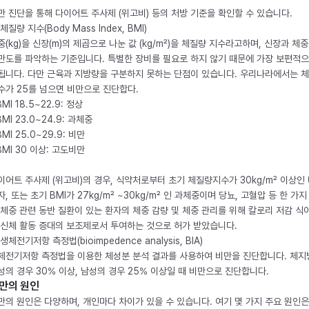
만 진단을 통해 다이어트 주사제 (위고비) 등의 처방 기준을 확인할 수 있습니다.
체질량 지수(Body Mass Index, BMI)
중(kg)을 신장(m)의 제곱으로 나눈 값 (kg/m²)을 체질량 지수라고하며, 신장과 체
만도를 파악하는 기준입니다. 특별한 장비를 필요로 하지 않기 때문에 가장 보편적으
됩니다. 다만 근육과 지방량을 구분하지 못하는 단점이 있습니다. 우리나라에서는 
수가 25를 넘으면 비만으로 진단합다.
BMI 18.5~22.9: 정상
BMI 23.0~24.9: 과체중
BMI 25.0~29.9: 비만
 BMI 30 이상: 고도비만
이어트 주사제 (위고비)의 경우, 식약처로부터 초기 체질량지수가 30kg/m² 이상인
자, 또는 초기 BMI가 27kg/m² ~30kg/m² 인 과체중이며 당뇨, 고혈압 등 한 가지
 체중 관련 동반 질환이 있는 환자의 체중 감량 및 체중 관리를 위해 칼로리 저감 식
 신체 활동 증대의 보조제로서 투여하는 것으로 허가 받았습니다.
생체전기저항 측정법(bioimpedence analysis, BIA)
체전기저항 측정법을 이용한 체성분 분석 결과를 사용하여 비만을 진단합니다. 체
성의 경우 30% 이상, 남성의 경우 25% 이상일 때 비만으로 진단합니다.
만의 원인
만의 원인은 다양하며, 개인마다 차이가 있을 수 있습니다. 여기 몇 가지 주요 원인은