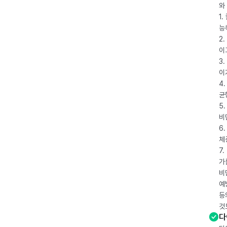
와
1
능
2
이
3
이
4
균
5
비
6
체
7
가
비
예
등
것
다