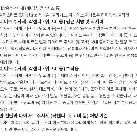
 지방흡수억제제 (제니칼, 올리시스 등)
. 올리스타트 (Orlistat): 제니칼, 올리시스, 제니엑스,제니로우,리피다운, 올리엣
이어트 주사제 (삭센다 · 위고비 등) 평균 처방 및 약제비
이어트 주사제 (삭센다 · 위고비 등)는 비급여 의약품으로 처방하는 병원과 조제하는
 처방비 및 약제비가 상이할 수 있습니다. 다이어트 주사제 (삭센다 · 위고비 등) 제
보노디스트 사에 따르면 현재 다이어트 주사제 (위고비) 국내 출하가는 한 펜당 약 3
원으로 책정되었습니다. 현재 업계에서는 유통비와 진료비를 포함하면 실제 환자가
 비용은 다이어트 주사제 (삭센다 · 위고비 등) 한 펜당 80만원~100만원으로 형성
 예상됩니다.
이어트 주사제 (삭센다 · 위고비 등) 부작용
이어트 주사제 (삭센다 · 위고비 등)는 대체로 식욕 억제, 지방 흡수 감소, 신진대사 
 방식으로 작용합니다. 대표적인 다이어트 주사제 (삭센다 · 위고비 등)의 흔한 부작
 오심, 구토, 복통, 설사, 메스꺼움, 변비 등이 있습니다. 또한 다이어트 주사제 (삭센다
비 등)는 사람에 따라 알레르기 반응, 우울증, 자살 충동 등도 유발할 수 있습니다. 
사제 (삭센다 · 위고비 등) 외에도 여러 종류가 있으며, 각각의 약물은 다른 부작용을
 있습니다.
만 진단과 다이어트 주사제 (삭센다 · 위고비 등) 처방 기준
만이란 체중이 많이 나가는 것이 아닌 “체내에 과다하게 많은 양의 체지방이 쌓인 상
다. 비만 보통 아래 2가지 기준으로 진단합니다.