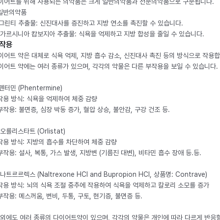
이어트를 위해 사용되는 의약품은 크게 일반의약품과 전문의약품으로 구분됩니다.
 일반의약품
. 그린티 추출물: 신진대사를 증진하고 지방 연소를 촉진할 수 있습니다.
. 가르시니아 캄보지아 추출물: 식욕을 억제하고 지방 합성을 줄일 수 있습니다.
작용
이어트 약은 대체로 식욕 억제, 지방 흡수 감소, 신진대사 촉진 등의 방식으로 작용합
이어트 약에는 여러 종류가 있으며, 각각의 약물은 다른 부작용을 보일 수 있습니다.
 펜터민 (Phentermine)
 작용 방식: 식욕을 억제하여 체중 감량
 부작용: 불면증, 심장 박동 증가, 혈압 상승, 불안감, 구강 건조 등.
 오를리스타트 (Orlistat)
 작용 방식: 지방의 흡수를 차단하여 체중 감량
 부작용: 설사, 복통, 가스 발생, 지방변 (기름진 대변), 비타민 흡수 장애 등.등.
 나트르르렉스 (Naltrexone HCl and Bupropion HCl, 상품명: Contrave)
 작용 방식: 뇌의 식욕 조절 중추에 작용하여 식욕을 억제하고 칼로리 소모를 증가
 부작용: 메스꺼움, 변비, 두통, 구토, 현기증, 불면증 등.
 외에도 여러 종류의 다이어트약이 있으며, 각각의 약물은 개인에 따라 다르게 반응할