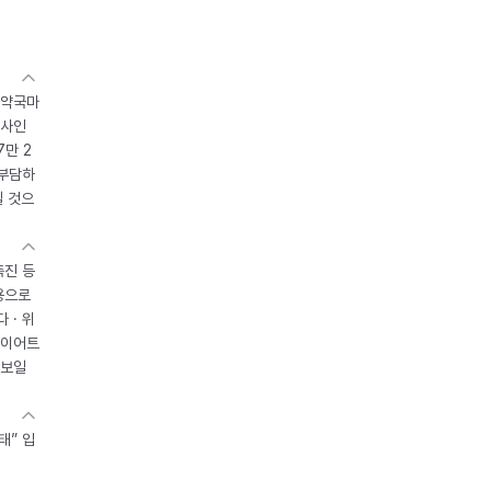
 약국마
조사인
7만 2
 부담하
될 것으
촉진 등
용으로
 · 위
다이어트
 보일
태” 입