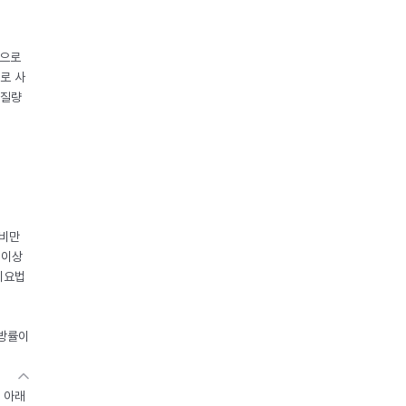
중으로
로 사
체질량
 비만
 이상
이요법
지방률이
 아래