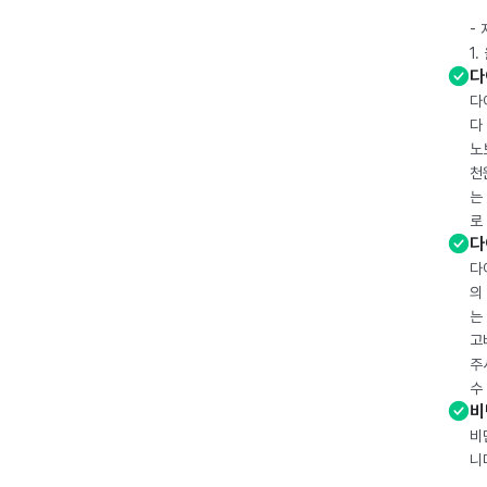
-
1
다
다
다
노
천
는
로
다
다
의
는
고
주
수
비
비
니