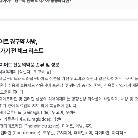
다이어트 경구약 전국 최저가가 궁금하다면?
어트 경구약 처방,
 가기 전 체크 리스트
이어트 전문의약품 종류 및 성분
 식욕억제제 (삭센다 · 위고비 등)
마글루티드와 리라클루타이드 성분을 가진 위고비와 삭센다 같은 다이어트 주사제
LP-1 수용체 효능제로 작용하여 포만감 및 팽만감 증가와 함께, 식욕을 감소시켜 체
 도움을 줍니다.
디메트라진 및 펜터민 성분의 식욕억제제는 향정신성 의약품에 해당되며, 내성 및 
려가 있어 의료진의 지도 하에 복용해야 합니다.
. 세마글루티드 (Semaglutide): 위고비, 오젬픽
 리라클루타이드 (Liraglutide): 삭센다
 펜디메트라진 (Phendimetrazine): 디어트, 페닝, 푸링
. 펜터민 (Phentermine): 로우칼, 큐시미아, 휴터민세미, 디에타민, 아디펙스