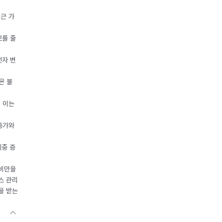
접근 가
모를 줄
전자 변
몬 불
, 이는
 증가와
체중 증
 비만을
스 관리
을 받는