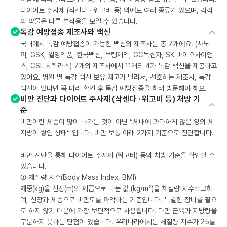
다이어트 주사제 (삭센다 · 위고비 등) 외에도 여러 종류가 있으며, 각각
의 약물은 다른 부작용을 보일 수 있습니다.
독감 예방접종 제조사와 백신
국내에서 독감 예방접종이 가능한 백신의 제조사는 총 7개에요. (사노
피, GSK, 일양약품, 한국백신, 보령제약, GC녹십자, SK 바이오사이언
스, CSL 시퀴러스) 7개의 제조사에서 11개의 4가 독감 백신을 제공하고
있어요. 병원 별 독감 백신 보유 재고가 달라서, 선호하는 제조사, 독감
백신이 있다면 꼭 미리 확인 후 독감 예방접종을 하러 방문해야 해요.
비만 진단과 다이어트 주사제 (삭센다 · 위고비 등) 처방 기
준
비만이란 체중이 많이 나가는 것이 아닌 “체내에 과다하게 많은 양의 체
지방이 쌓인 상태” 입니다. 비만 보통 아래 2가지 기준으로 진단합니다.
비만 진단을 통해 다이어트 주사제 (위고비) 등의 처방 기준을 확인할 수
있습니다.
① 체질량 지수(Body Mass Index, BMI)
체중(kg)을 신장(m)의 제곱으로 나눈 값 (kg/m²)을 체질량 지수라고하
며, 신장과 체중으로 비만도를 파악하는 기준입니다. 특별한 장비를 필요
로 하지 않기 때문에 가장 보편적으로 사용됩니다. 다만 근육과 지방량을
구분하지 못하는 단점이 있습니다. 우리나라에서는 체질량 지수가 25를