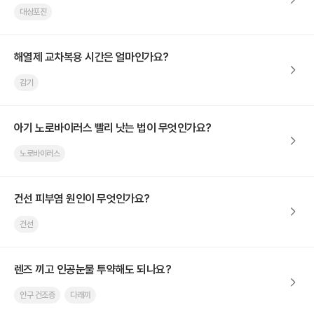
대상포진
해열제 교차복용 시간은 얼마인가요?
감기
아기 노로바이러스 빨리 낫는 법이 무엇인가요?
노로바이러스
건선 피부염 원인이 무엇인가요?
건선
렌즈 끼고 인공눈물 투약해도 되나요?
안구 건조증
다래끼