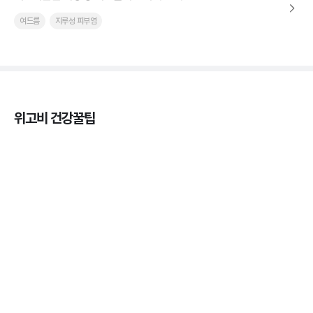
여드름
지루성 피부염
위고비 건강꿀팁
마운자로 효과, 언제부터 나타날까?
3분 꿀팁 ㆍ #마운자로
마운자로 온누리상품권으로 결제 가능한가요? — 최
저가 처방 꿀팁
3분 꿀팁 ㆍ #비만 #마운자로