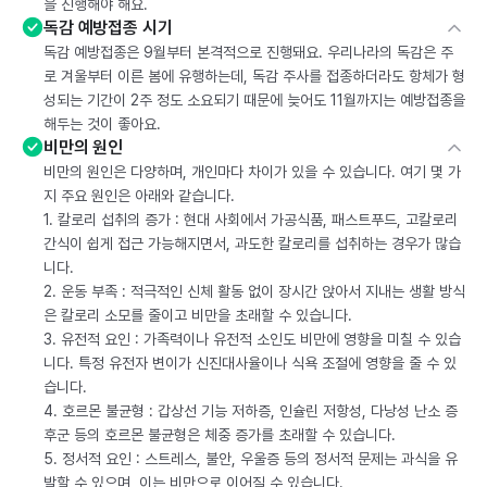
을 진행해야 해요.
독감 예방접종 시기
독감 예방접종은 9월부터 본격적으로 진행돼요. 우리나라의 독감은 주
로 겨울부터 이른 봄에 유행하는데, 독감 주사를 접종하더라도 항체가 형
성되는 기간이 2주 정도 소요되기 때문에 늦어도 11월까지는 예방접종을
해두는 것이 좋아요.
비만의 원인
비만의 원인은 다양하며, 개인마다 차이가 있을 수 있습니다. 여기 몇 가
지 주요 원인은 아래와 같습니다.
1. 칼로리 섭취의 증가 : 현대 사회에서 가공식품, 패스트푸드, 고칼로리
간식이 쉽게 접근 가능해지면서, 과도한 칼로리를 섭취하는 경우가 많습
니다.
2. 운동 부족 : 적극적인 신체 활동 없이 장시간 앉아서 지내는 생활 방식
은 칼로리 소모를 줄이고 비만을 초래할 수 있습니다.
3. 유전적 요인 : 가족력이나 유전적 소인도 비만에 영향을 미칠 수 있습
니다. 특정 유전자 변이가 신진대사율이나 식욕 조절에 영향을 줄 수 있
습니다.
4. 호르몬 불균형 : 갑상선 기능 저하증, 인슐린 저항성, 다낭성 난소 증
후군 등의 호르몬 불균형은 체중 증가를 초래할 수 있습니다.
5. 정서적 요인 : 스트레스, 불안, 우울증 등의 정서적 문제는 과식을 유
발할 수 있으며, 이는 비만으로 이어질 수 있습니다.