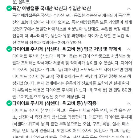
운, 올리엣
독감 예방접종 국내산 백신과 수입산 백신
독감 예방접종은 국산과 수입산 모두 동일한 성분으로 제조되어 독감 백
신의 효능에 있어서 차이가 없어요. 독감 예방접종은 모든 기업들이 세계
보건기구에서 동일한 바이러스를 배분받아 생산돼요. 수입된 독감 예방
접종이 더 비싸더라도, 생산과 유통 과정에서 차이가 존재할 뿐 독감 백
신 본연의 성분과 효과에는 차이가 없어요.
다이어트 주사제 (삭센다 · 위고비 등) 평균 처방 및 약제비
다이어트 주사제 (삭센다 · 위고비 등)는 비급여 의약품으로 처방하는 병
원과 조제하는 약국마다 처방비 및 약제비가 상이할 수 있습니다. 다이어
트 주사제 (삭센다 · 위고비 등) 제조사인 노보노디스트 사에 따르면 현재
다이어트 주사제 (위고비) 국내 출하가는 한 펜당 약 37만 2천원으로 책
정되었습니다. 현재 업계에서는 유통비와 진료비를 포함하면 실제 환자
가 부담하는 비용은 다이어트 주사제 (삭센다 · 위고비 등) 한 펜당 80만
원~100만원으로 형성될 것으로 예상됩니다.
다이어트 주사제 (삭센다 · 위고비 등) 부작용
다이어트 주사제 (삭센다 · 위고비 등)는 대체로 식욕 억제, 지방 흡수 감
소, 신진대사 촉진 등의 방식으로 작용합니다. 대표적인 다이어트 주사제
(삭센다 · 위고비 등)의 흔한 부작용으로는 오심, 구토, 복통, 설사, 메스
꺼움, 변비 등이 있습니다. 또한 다이어트 주사제 (삭센다 · 위고비 등)는
사람에 따라 알레르기 반응, 우울증, 자살 충동 등도 유발할 수 있습니다.