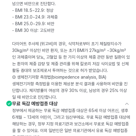
넘으면 비만으로 진단합다.
- BMI 18.5~22.9: 정상
- BMI 23.0~24.9: 과체중
- BMI 25.0~29.9: 비만
- BMI 30 이상: 고도비만
다이어트 주사제 (위고비)의 경우, 식약처로부터 초기 체질량지수가
30kg/m² 이상인 비만 환자, 또는 초기 BMI가 27kg/m² ~30kg/m²
인 과체중이며 당뇨, 고혈압 등 한 가지 이상의 체중 관련 동반 질환이 있
는 환자의 체중 감량 및 체중 관리를 위해 칼로리 저감 식이요법 및 신체
활동 증대의 보조제로서 투여하는 것으로 허가 받았습니다.
② 생체전기저항 측정법(bioimpedence analysis, BIA)
생체전기저항 측정법을 이용한 체성분 분석 결과를 사용하여 비만을 진
단합니다. 체지방률이 여성의 경우 30% 이상, 남성의 경우 25% 이상
일 때 비만으로 진단합니다.
무료 독감 예방접종 대상
정부에서 제공하는 무료 독감 예방접종 대상은 65세 이상 어르신, 생후
6개월 ~ 13세의 어린이, 그리고 임산부에요. 무료 독감 예방접종 대상에
해당하는 경우, 정부 지정 의료기관과 보건소에서 무료로 독감 예방접종
을 할 수 있어요. 이외 일반인은 일반 의료기관에서 유료 독감 예방접종