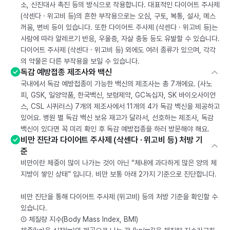
소, 신진대사 촉진 등의 방식으로 작용합니다. 대표적인 다이어트 주사제
(삭센다 · 위고비 등)의 흔한 부작용으로는 오심, 구토, 복통, 설사, 메스
꺼움, 변비 등이 있습니다. 또한 다이어트 주사제 (삭센다 · 위고비 등)는
사람에 따라 알레르기 반응, 우울증, 자살 충동 등도 유발할 수 있습니다.
다이어트 주사제 (삭센다 · 위고비 등) 외에도 여러 종류가 있으며, 각각
의 약물은 다른 부작용을 보일 수 있습니다.
독감 예방접종 제조사와 백신
국내에서 독감 예방접종이 가능한 백신의 제조사는 총 7개에요. (사노
피, GSK, 일양약품, 한국백신, 보령제약, GC녹십자, SK 바이오사이언
스, CSL 시퀴러스) 7개의 제조사에서 11개의 4가 독감 백신을 제공하고
있어요. 병원 별 독감 백신 보유 재고가 달라서, 선호하는 제조사, 독감
백신이 있다면 꼭 미리 확인 후 독감 예방접종을 하러 방문해야 해요.
비만 진단과 다이어트 주사제 (삭센다 · 위고비 등) 처방 기
준
비만이란 체중이 많이 나가는 것이 아닌 “체내에 과다하게 많은 양의 체
지방이 쌓인 상태” 입니다. 비만 보통 아래 2가지 기준으로 진단합니다.
비만 진단을 통해 다이어트 주사제 (위고비) 등의 처방 기준을 확인할 수
있습니다.
① 체질량 지수(Body Mass Index, BMI)