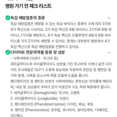
병원 가기 전 체크 리스트
독감 예방접종의 종류
독감 예방접종은 예방할 수 있는 독감 바이러스 종류의 수에 따라 3가와
4가 백신으로 나뉘어요. 3가 독감 백신은 A형 바이러스 2가지와 B형 바
이러스 1가지를 예방하고, 4가 독감 백신은 인플루엔자 A형과 B형 바이
러스를 각각 2가지씩 예방할 수 있어요. 현재는 대부분의 병원에서 4가
독감 백신으로 독감 예방접종을 진행하고 있어요.
다이어트 전문의약품 종류 및 성분
- 식욕억제제 (삭센다 · 위고비 등)
세마글루티드와 리라클루타이드 성분을 가진 위고비와 삭센다 같은 다이
어트 주사제들은 GLP-1 수용체 효능제로 작용하여 포만감 및 팽만감 증
가와 함께, 식욕을 감소시켜 체중 조절에 도움을 줍니다.
펜디메트라진 및 펜터민 성분의 식욕억제제는 향정신성 의약품에 해당되
며, 내성 및 오남용의 우려가 있어 의료진의 지도 하에 복용해야 합니다.
1. 세마글루티드 (Semaglutide): 위고비, 오젬픽
2. 리라클루타이드 (Liraglutide): 삭센다
3. 펜디메트라진 (Phendimetrazine): 디어트, 페닝, 푸링
4. 펜터민 (Phentermine): 로우칼, 큐시미아, 휴터민세미, 디에타민,
아디펙스