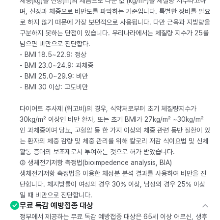
체중(kg)을 신장(m)의 제곱으로 나눈 값 (kg/m²)을 체질량 지수라고하
며, 신장과 체중으로 비만도를 파악하는 기준입니다. 특별한 장비를 필요
로 하지 않기 때문에 가장 보편적으로 사용됩니다. 다만 근육과 지방량을
구분하지 못하는 단점이 있습니다. 우리나라에서는 체질량 지수가 25를
넘으면 비만으로 진단합다.
- BMI 18.5~22.9: 정상
- BMI 23.0~24.9: 과체중
- BMI 25.0~29.9: 비만
- BMI 30 이상: 고도비만
다이어트 주사제 (위고비)의 경우, 식약처로부터 초기 체질량지수가
30kg/m² 이상인 비만 환자, 또는 초기 BMI가 27kg/m² ~30kg/m²
인 과체중이며 당뇨, 고혈압 등 한 가지 이상의 체중 관련 동반 질환이 있
는 환자의 체중 감량 및 체중 관리를 위해 칼로리 저감 식이요법 및 신체
활동 증대의 보조제로서 투여하는 것으로 허가 받았습니다.
② 생체전기저항 측정법(bioimpedence analysis, BIA)
생체전기저항 측정법을 이용한 체성분 분석 결과를 사용하여 비만을 진
단합니다. 체지방률이 여성의 경우 30% 이상, 남성의 경우 25% 이상
일 때 비만으로 진단합니다.
무료 독감 예방접종 대상
정부에서 제공하는 무료 독감 예방접종 대상은 65세 이상 어르신, 생후