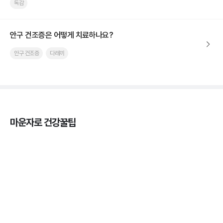
독감
안구 건조증은 어떻게 치료하나요?
안구 건조증
다래끼
마운자로 건강꿀팁
열사병 후유증, 언제까지 지켜볼까
3분 꿀팁
열사병 응급처치, 어디까지 식혀야할까?
3분 꿀팁