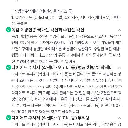
- 지방흡수억제제 (제니칼, 올리시스 등)
1. 올리스타트 (Orlistat): 제니칼, 올리시스, 제니엑스,제니로우,리피다
운, 올리엣
독감 예방접종 국내산 백신과 수입산 백신
독감 예방접종은 국산과 수입산 모두 동일한 성분으로 제조되어 독감 백
신의 효능에 있어서 차이가 없어요. 독감 예방접종은 모든 기업들이 세계
보건기구에서 동일한 바이러스를 배분받아 생산돼요. 수입된 독감 예방
접종이 더 비싸더라도, 생산과 유통 과정에서 차이가 존재할 뿐 독감 백
신 본연의 성분과 효과에는 차이가 없어요.
다이어트 주사제 (삭센다 · 위고비 등) 평균 처방 및 약제비
다이어트 주사제 (삭센다 · 위고비 등)는 비급여 의약품으로 처방하는 병
원과 조제하는 약국마다 처방비 및 약제비가 상이할 수 있습니다. 다이어
트 주사제 (삭센다 · 위고비 등) 제조사인 노보노디스트 사에 따르면 현재
다이어트 주사제 (위고비) 국내 출하가는 한 펜당 약 37만 2천원으로 책
정되었습니다. 현재 업계에서는 유통비와 진료비를 포함하면 실제 환자
가 부담하는 비용은 다이어트 주사제 (삭센다 · 위고비 등) 한 펜당 80만
원~100만원으로 형성될 것으로 예상됩니다.
다이어트 주사제 (삭센다 · 위고비 등) 부작용
다이어트 주사제 (삭센다 · 위고비 등)는 대체로 식욕 억제, 지방 흡수 감