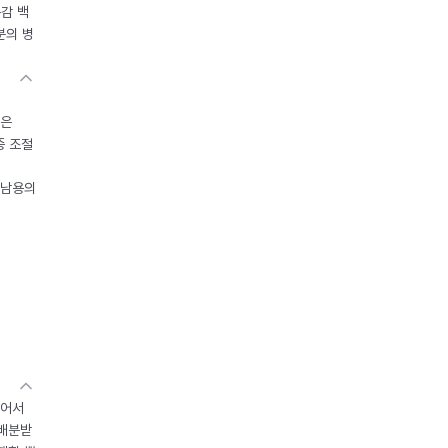
독감 백
분의 병
들은
중 조절
오남용의
있어서
 배분받