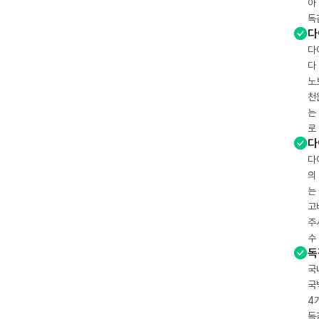
아
독
다
다
다
노
천
는
로
다
다
의
는
고
주
수
독
국
국
4
독