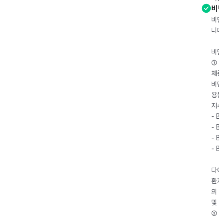
비
비
니
비
① 
체
비
용
지
- 
- 
- 
-
다
환
의
및
② 