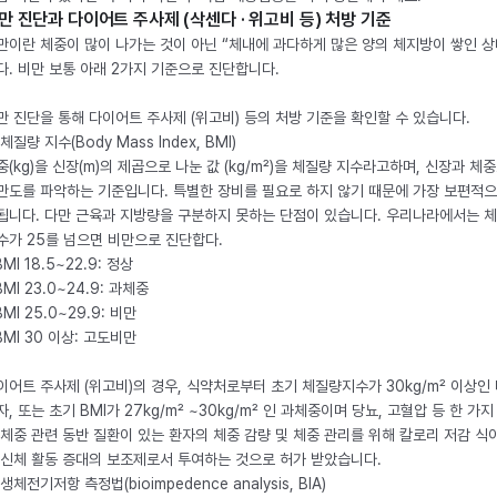
만 진단과 다이어트 주사제 (삭센다 · 위고비 등) 처방 기준
만이란 체중이 많이 나가는 것이 아닌 “체내에 과다하게 많은 양의 체지방이 쌓인 상
다. 비만 보통 아래 2가지 기준으로 진단합니다.
만 진단을 통해 다이어트 주사제 (위고비) 등의 처방 기준을 확인할 수 있습니다.
체질량 지수(Body Mass Index, BMI)
중(kg)을 신장(m)의 제곱으로 나눈 값 (kg/m²)을 체질량 지수라고하며, 신장과 체
만도를 파악하는 기준입니다. 특별한 장비를 필요로 하지 않기 때문에 가장 보편적으
됩니다. 다만 근육과 지방량을 구분하지 못하는 단점이 있습니다. 우리나라에서는 
수가 25를 넘으면 비만으로 진단합다.
BMI 18.5~22.9: 정상
BMI 23.0~24.9: 과체중
BMI 25.0~29.9: 비만
 BMI 30 이상: 고도비만
이어트 주사제 (위고비)의 경우, 식약처로부터 초기 체질량지수가 30kg/m² 이상인
자, 또는 초기 BMI가 27kg/m² ~30kg/m² 인 과체중이며 당뇨, 고혈압 등 한 가지
 체중 관련 동반 질환이 있는 환자의 체중 감량 및 체중 관리를 위해 칼로리 저감 식
 신체 활동 증대의 보조제로서 투여하는 것으로 허가 받았습니다.
생체전기저항 측정법(bioimpedence analysis, BIA)