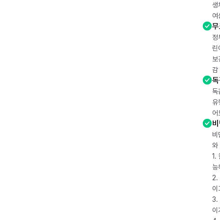
생
여
무
정
린
보
감
독
독
유
어
비
비
와
1
능
2
이
3
이