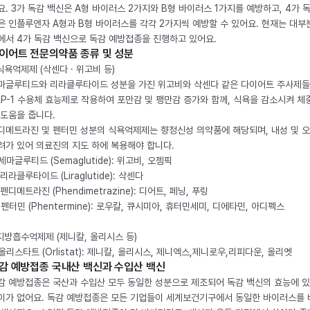
요. 3가 독감 백신은 A형 바이러스 2가지와 B형 바이러스 1가지를 예방하고, 4가 
은 인플루엔자 A형과 B형 바이러스를 각각 2가지씩 예방할 수 있어요. 현재는 대부
에서 4가 독감 백신으로 독감 예방접종을 진행하고 있어요.
이어트 전문의약품 종류 및 성분
 식욕억제제 (삭센다 · 위고비 등)
마글루티드와 리라클루타이드 성분을 가진 위고비와 삭센다 같은 다이어트 주사제
LP-1 수용체 효능제로 작용하여 포만감 및 팽만감 증가와 함께, 식욕을 감소시켜 체
 도움을 줍니다.
디메트라진 및 펜터민 성분의 식욕억제제는 향정신성 의약품에 해당되며, 내성 및 
려가 있어 의료진의 지도 하에 복용해야 합니다.
. 세마글루티드 (Semaglutide): 위고비, 오젬픽
 리라클루타이드 (Liraglutide): 삭센다
 펜디메트라진 (Phendimetrazine): 디어트, 페닝, 푸링
. 펜터민 (Phentermine): 로우칼, 큐시미아, 휴터민세미, 디에타민, 아디펙스
 지방흡수억제제 (제니칼, 올리시스 등)
. 올리스타트 (Orlistat): 제니칼, 올리시스, 제니엑스,제니로우,리피다운, 올리엣
감 예방접종 국내산 백신과 수입산 백신
감 예방접종은 국산과 수입산 모두 동일한 성분으로 제조되어 독감 백신의 효능에 
이가 없어요. 독감 예방접종은 모든 기업들이 세계보건기구에서 동일한 바이러스를