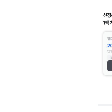
선정
1팩 
앱
2
앱에
바