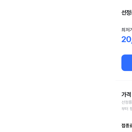
선정릉
최저
20
가격 
선정릉
부터 
접종