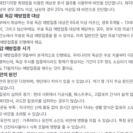
체전기저항 측정법을 이용한 체성분 분석 결과를 사용하여 비만을 진단합니다. 체
성의 경우 30% 이상, 남성의 경우 25% 이상일 때 비만으로 진단합니다.
료 독감 예방접종 대상
부에서 제공하는 무료 독감 예방접종 대상은 65세 이상 어르신, 생후 6개월 ~ 13세
이, 그리고 임산부에요. 무료 독감 예방접종 대상에 해당하는 경우, 정부 지정 의료
건소에서 무료로 독감 예방접종을 할 수 있어요. 이외 일반인은 일반 의료기관에서 
 예방접종을 진행해야 해요.
감 예방접종 시기
감 예방접종은 9월부터 본격적으로 진행돼요. 우리나라의 독감은 주로 겨울부터 이
행하는데, 독감 주사를 접종하더라도 항체가 형성되는 기간이 2주 정도 소요되기 때
도 11월까지는 예방접종을 해두는 것이 좋아요.
만의 원인
만의 원인은 다양하며, 개인마다 차이가 있을 수 있습니다. 여기 몇 가지 주요 원인은
 같습니다.
. 칼로리 섭취의 증가 : 현대 사회에서 가공식품, 패스트푸드, 고칼로리 간식이 쉽게 
해지면서, 과도한 칼로리를 섭취하는 경우가 많습니다.
. 운동 부족 : 적극적인 신체 활동 없이 장시간 앉아서 지내는 생활 방식은 칼로리 소
고 비만을 초래할 수 있습니다.
. 유전적 요인 : 가족력이나 유전적 소인도 비만에 영향을 미칠 수 있습니다. 특정 유
가 신진대사율이나 식욕 조절에 영향을 줄 수 있습니다.