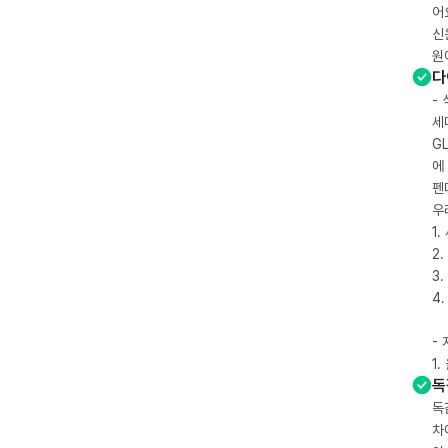
어
신
원
다
-
세
G
에
펜
우
1
2.
3.
4
-
1
독
독
차