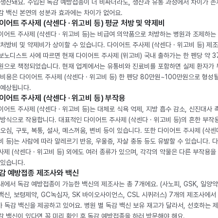
 생산돼요. 수입된 독감 예방접종이 더 비싸더라도, 생산과 유통 과정에서 차이가 존
감 백신 본연의 성분과 효과에는 차이가 없어요.
이어트 주사제 (삭센다 · 위고비 등) 평균 처방 및 약제비
이어트 주사제 (삭센다 · 위고비 등)는 비급여 의약품으로 처방하는 병원과 조제하는
 처방비 및 약제비가 상이할 수 있습니다. 다이어트 주사제 (삭센다 · 위고비 등) 제
보노디스트 사에 따르면 현재 다이어트 주사제 (위고비) 국내 출하가는 한 펜당 약 3
원으로 책정되었습니다. 현재 업계에서는 유통비와 진료비를 포함하면 실제 환자가
 비용은 다이어트 주사제 (삭센다 · 위고비 등) 한 펜당 80만원~100만원으로 형성
 예상됩니다.
이어트 주사제 (삭센다 · 위고비 등) 부작용
이어트 주사제 (삭센다 · 위고비 등)는 대체로 식욕 억제, 지방 흡수 감소, 신진대사 
 방식으로 작용합니다. 대표적인 다이어트 주사제 (삭센다 · 위고비 등)의 흔한 부작
 오심, 구토, 복통, 설사, 메스꺼움, 변비 등이 있습니다. 또한 다이어트 주사제 (삭센다
비 등)는 사람에 따라 알레르기 반응, 우울증, 자살 충동 등도 유발할 수 있습니다. 
사제 (삭센다 · 위고비 등) 외에도 여러 종류가 있으며, 각각의 약물은 다른 부작용을
 있습니다.
감 예방접종 제조사와 백신
내에서 독감 예방접종이 가능한 백신의 제조사는 총 7개에요. (사노피, GSK, 일양약
백신, 보령제약, GC녹십자, SK 바이오사이언스, CSL 시퀴러스) 7개의 제조사에서 
가 독감 백신을 제공하고 있어요. 병원 별 독감 백신 보유 재고가 달라서, 선호하는 
감 백신이 있다면 꼭 미리 확인 후 독감 예방접종을 하러 방문해야 해요.