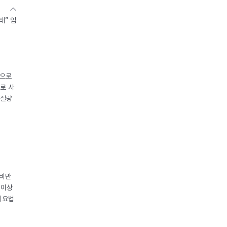
태” 입
중으로
로 사
체질량
 비만
 이상
이요법