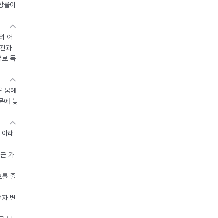
지방률이
의 어
기관과
유료 독
른 봄에
문에 늦
 아래
접근 가
모를 줄
전자 변