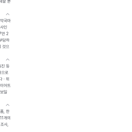
재할 뿐
 약국마
조사인
7만 2
 부담하
될 것으
촉진 등
용으로
 · 위
다이어트
 보일
품, 한
11개의
제조사,