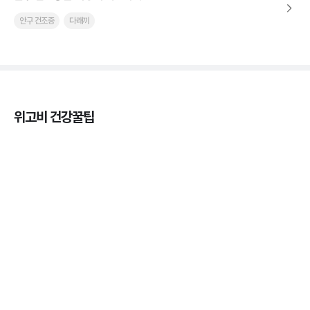
안구 건조증
다래끼
위고비 건강꿀팁
열사병 후유증, 언제까지 지켜볼까
3분 꿀팁
열사병 응급처치, 어디까지 식혀야할까?
3분 꿀팁