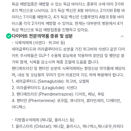
독감 예방접종은 예방할 수 있는 독감 바이러스 종류의 수에 따라 3가와
4가 백신으로 나뉘어요. 3가 독감 백신은 A형 바이러스 2가지와 B형 바
이러스 1가지를 예방하고, 4가 독감 백신은 인플루엔자 A형과 B형 바이
러스를 각각 2가지씩 예방할 수 있어요. 현재는 대부분의 병원에서 4가
독감 백신으로 독감 예방접종을 진행하고 있어요.
다이어트 전문의약품 종류 및 성분
- 식욕억제제 (삭센다 · 위고비 등)
세마글루티드와 리라클루타이드 성분을 가진 위고비와 삭센다 같은 다이
어트 주사제들은 GLP-1 수용체 효능제로 작용하여 포만감 및 팽만감 증
가와 함께, 식욕을 감소시켜 체중 조절에 도움을 줍니다.
펜디메트라진 및 펜터민 성분의 식욕억제제는 향정신성 의약품에 해당되
며, 내성 및 오남용의 우려가 있어 의료진의 지도 하에 복용해야 합니다.
1. 세마글루티드 (Semaglutide): 위고비, 오젬픽
2. 리라클루타이드 (Liraglutide): 삭센다
3. 펜디메트라진 (Phendimetrazine): 디어트, 페닝, 푸링
4. 펜터민 (Phentermine): 로우칼, 큐시미아, 휴터민세미, 디에타민,
아디펙스
- 지방흡수억제제 (제니칼, 올리시스 등)
1. 올리스타트 (Orlistat): 제니칼, 올리시스, 제니엑스,제니로우,리피다