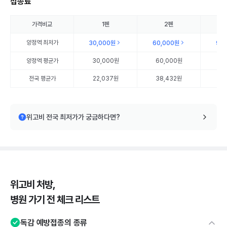
접종료
가격비교
1펜
2펜
양정역
최저가
30,000원
60,000원
90
양정역
평균가
30,000원
60,000원
90
전국 평균가
22,037원
38,432원
56
위고비 전국 최저가가 궁금하다면?
위고비 처방,
병원 가기 전 체크 리스트
독감 예방접종의 종류