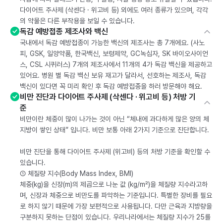
다이어트 주사제 (삭센다 · 위고비 등) 외에도 여러 종류가 있으며, 각각
의 약물은 다른 부작용을 보일 수 있습니다.
독감 예방접종 제조사와 백신
국내에서 독감 예방접종이 가능한 백신의 제조사는 총 7개에요. (사노
피, GSK, 일양약품, 한국백신, 보령제약, GC녹십자, SK 바이오사이언
스, CSL 시퀴러스) 7개의 제조사에서 11개의 4가 독감 백신을 제공하고
있어요. 병원 별 독감 백신 보유 재고가 달라서, 선호하는 제조사, 독감
백신이 있다면 꼭 미리 확인 후 독감 예방접종을 하러 방문해야 해요.
비만 진단과 다이어트 주사제 (삭센다 · 위고비 등) 처방 기
준
비만이란 체중이 많이 나가는 것이 아닌 “체내에 과다하게 많은 양의 체
지방이 쌓인 상태” 입니다. 비만 보통 아래 2가지 기준으로 진단합니다.
비만 진단을 통해 다이어트 주사제 (위고비) 등의 처방 기준을 확인할 수
있습니다.
① 체질량 지수(Body Mass Index, BMI)
체중(kg)을 신장(m)의 제곱으로 나눈 값 (kg/m²)을 체질량 지수라고하
며, 신장과 체중으로 비만도를 파악하는 기준입니다. 특별한 장비를 필요
로 하지 않기 때문에 가장 보편적으로 사용됩니다. 다만 근육과 지방량을
구분하지 못하는 단점이 있습니다. 우리나라에서는 체질량 지수가 25를