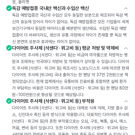
운, 올리엣
독감 예방접종 국내산 백신과 수입산 백신
독감 예방접종은 국산과 수입산 모두 동일한 성분으로 제조되어 독감 백
신의 효능에 있어서 차이가 없어요. 독감 예방접종은 모든 기업들이 세계
보건기구에서 동일한 바이러스를 배분받아 생산돼요. 수입된 독감 예방
접종이 더 비싸더라도, 생산과 유통 과정에서 차이가 존재할 뿐 독감 백
신 본연의 성분과 효과에는 차이가 없어요.
다이어트 주사제 (삭센다 · 위고비 등) 평균 처방 및 약제비
다이어트 주사제 (삭센다 · 위고비 등)는 비급여 의약품으로 처방하는 병
원과 조제하는 약국마다 처방비 및 약제비가 상이할 수 있습니다. 다이어
트 주사제 (삭센다 · 위고비 등) 제조사인 노보노디스트 사에 따르면 현재
다이어트 주사제 (위고비) 국내 출하가는 한 펜당 약 37만 2천원으로 책
정되었습니다. 현재 업계에서는 유통비와 진료비를 포함하면 실제 환자
가 부담하는 비용은 다이어트 주사제 (삭센다 · 위고비 등) 한 펜당 80만
원~100만원으로 형성될 것으로 예상됩니다.
다이어트 주사제 (삭센다 · 위고비 등) 부작용
다이어트 주사제 (삭센다 · 위고비 등)는 대체로 식욕 억제, 지방 흡수 감
소, 신진대사 촉진 등의 방식으로 작용합니다. 대표적인 다이어트 주사제
(삭센다 · 위고비 등)의 흔한 부작용으로는 오심, 구토, 복통, 설사, 메스
꺼움, 변비 등이 있습니다. 또한 다이어트 주사제 (삭센다 · 위고비 등)는
사람에 따라 알레르기 반응, 우울증, 자살 충동 등도 유발할 수 있습니다.