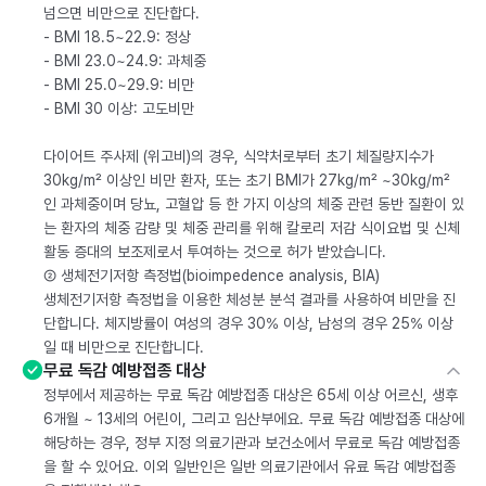
넘으면 비만으로 진단합다.
- BMI 18.5~22.9: 정상
- BMI 23.0~24.9: 과체중
- BMI 25.0~29.9: 비만
- BMI 30 이상: 고도비만
다이어트 주사제 (위고비)의 경우, 식약처로부터 초기 체질량지수가
30kg/m² 이상인 비만 환자, 또는 초기 BMI가 27kg/m² ~30kg/m²
인 과체중이며 당뇨, 고혈압 등 한 가지 이상의 체중 관련 동반 질환이 있
는 환자의 체중 감량 및 체중 관리를 위해 칼로리 저감 식이요법 및 신체
활동 증대의 보조제로서 투여하는 것으로 허가 받았습니다.
② 생체전기저항 측정법(bioimpedence analysis, BIA)
생체전기저항 측정법을 이용한 체성분 분석 결과를 사용하여 비만을 진
단합니다. 체지방률이 여성의 경우 30% 이상, 남성의 경우 25% 이상
일 때 비만으로 진단합니다.
무료 독감 예방접종 대상
정부에서 제공하는 무료 독감 예방접종 대상은 65세 이상 어르신, 생후
6개월 ~ 13세의 어린이, 그리고 임산부에요. 무료 독감 예방접종 대상에
해당하는 경우, 정부 지정 의료기관과 보건소에서 무료로 독감 예방접종
을 할 수 있어요. 이외 일반인은 일반 의료기관에서 유료 독감 예방접종