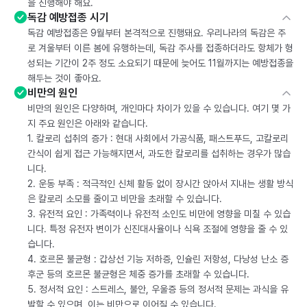
을 진행해야 해요.
독감 예방접종 시기
독감 예방접종은 9월부터 본격적으로 진행돼요. 우리나라의 독감은 주
로 겨울부터 이른 봄에 유행하는데, 독감 주사를 접종하더라도 항체가 형
성되는 기간이 2주 정도 소요되기 때문에 늦어도 11월까지는 예방접종을
해두는 것이 좋아요.
비만의 원인
비만의 원인은 다양하며, 개인마다 차이가 있을 수 있습니다. 여기 몇 가
지 주요 원인은 아래와 같습니다.
1. 칼로리 섭취의 증가 : 현대 사회에서 가공식품, 패스트푸드, 고칼로리
간식이 쉽게 접근 가능해지면서, 과도한 칼로리를 섭취하는 경우가 많습
니다.
2. 운동 부족 : 적극적인 신체 활동 없이 장시간 앉아서 지내는 생활 방식
은 칼로리 소모를 줄이고 비만을 초래할 수 있습니다.
3. 유전적 요인 : 가족력이나 유전적 소인도 비만에 영향을 미칠 수 있습
니다. 특정 유전자 변이가 신진대사율이나 식욕 조절에 영향을 줄 수 있
습니다.
4. 호르몬 불균형 : 갑상선 기능 저하증, 인슐린 저항성, 다낭성 난소 증
후군 등의 호르몬 불균형은 체중 증가를 초래할 수 있습니다.
5. 정서적 요인 : 스트레스, 불안, 우울증 등의 정서적 문제는 과식을 유
발할 수 있으며, 이는 비만으로 이어질 수 있습니다.