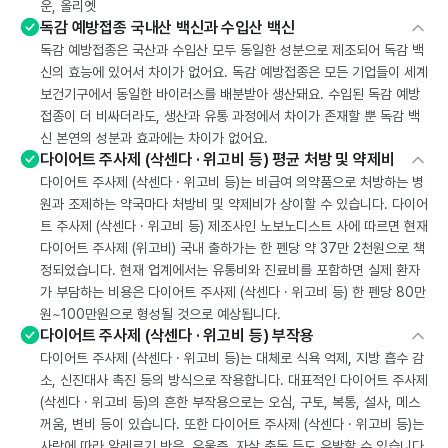
운, 올리엣
독감 예방접종 국내산 백신과 수입산 백신
독감 예방접종은 국산과 수입산 모두 동일한 성분으로 제조되어 독감 백
신의 효능에 있어서 차이가 없어요. 독감 예방접종은 모든 기업들이 세계
보건기구에서 동일한 바이러스를 배분받아 생산돼요. 수입된 독감 예방
접종이 더 비싸더라도, 생산과 유통 과정에서 차이가 존재할 뿐 독감 백
신 본연의 성분과 효과에는 차이가 없어요.
다이어트 주사제 (삭센다 · 위고비 등) 평균 처방 및 약제비
다이어트 주사제 (삭센다 · 위고비 등)는 비급여 의약품으로 처방하는 병
원과 조제하는 약국마다 처방비 및 약제비가 상이할 수 있습니다. 다이어
트 주사제 (삭센다 · 위고비 등) 제조사인 노보노디스트 사에 따르면 현재
다이어트 주사제 (위고비) 국내 출하가는 한 펜당 약 37만 2천원으로 책
정되었습니다. 현재 업계에서는 유통비와 진료비를 포함하면 실제 환자
가 부담하는 비용은 다이어트 주사제 (삭센다 · 위고비 등) 한 펜당 80만
원~100만원으로 형성될 것으로 예상됩니다.
다이어트 주사제 (삭센다 · 위고비 등) 부작용
다이어트 주사제 (삭센다 · 위고비 등)는 대체로 식욕 억제, 지방 흡수 감
소, 신진대사 촉진 등의 방식으로 작용합니다. 대표적인 다이어트 주사제
(삭센다 · 위고비 등)의 흔한 부작용으로는 오심, 구토, 복통, 설사, 메스
꺼움, 변비 등이 있습니다. 또한 다이어트 주사제 (삭센다 · 위고비 등)는
사람에 따라 알레르기 반응, 우울증, 자살 충동 등도 유발할 수 있습니다.