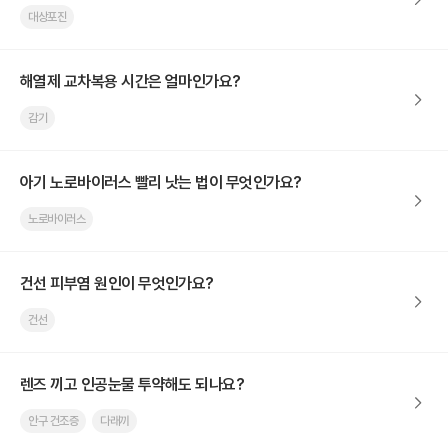
대상포진
해열제 교차복용 시간은 얼마인가요?
감기
아기 노로바이러스 빨리 낫는 법이 무엇인가요?
노로바이러스
건선 피부염 원인이 무엇인가요?
건선
렌즈 끼고 인공눈물 투약해도 되나요?
안구 건조증
다래끼