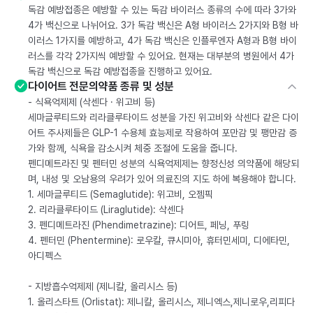
독감 예방접종은 예방할 수 있는 독감 바이러스 종류의 수에 따라 3가와
4가 백신으로 나뉘어요. 3가 독감 백신은 A형 바이러스 2가지와 B형 바
이러스 1가지를 예방하고, 4가 독감 백신은 인플루엔자 A형과 B형 바이
러스를 각각 2가지씩 예방할 수 있어요. 현재는 대부분의 병원에서 4가
독감 백신으로 독감 예방접종을 진행하고 있어요.
다이어트 전문의약품 종류 및 성분
- 식욕억제제 (삭센다 · 위고비 등)
세마글루티드와 리라클루타이드 성분을 가진 위고비와 삭센다 같은 다이
어트 주사제들은 GLP-1 수용체 효능제로 작용하여 포만감 및 팽만감 증
가와 함께, 식욕을 감소시켜 체중 조절에 도움을 줍니다.
펜디메트라진 및 펜터민 성분의 식욕억제제는 향정신성 의약품에 해당되
며, 내성 및 오남용의 우려가 있어 의료진의 지도 하에 복용해야 합니다.
1. 세마글루티드 (Semaglutide): 위고비, 오젬픽
2. 리라클루타이드 (Liraglutide): 삭센다
3. 펜디메트라진 (Phendimetrazine): 디어트, 페닝, 푸링
4. 펜터민 (Phentermine): 로우칼, 큐시미아, 휴터민세미, 디에타민,
아디펙스
- 지방흡수억제제 (제니칼, 올리시스 등)
1. 올리스타트 (Orlistat): 제니칼, 올리시스, 제니엑스,제니로우,리피다