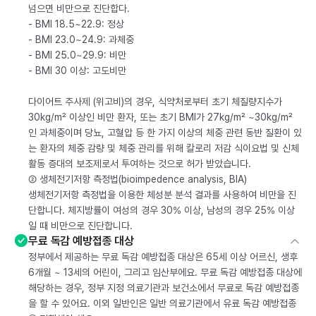
넘으면 비만으로 진단합다.
- BMI 18.5~22.9: 정상
- BMI 23.0~24.9: 과체중
- BMI 25.0~29.9: 비만
- BMI 30 이상: 고도비만
다이어트 주사제 (위고비)의 경우, 식약처로부터 초기 체질량지수가
30kg/m² 이상인 비만 환자, 또는 초기 BMI가 27kg/m² ~30kg/m²
인 과체중이며 당뇨, 고혈압 등 한 가지 이상의 체중 관련 동반 질환이 있
는 환자의 체중 감량 및 체중 관리를 위해 칼로리 저감 식이요법 및 신체
활동 증대의 보조제로서 투여하는 것으로 허가 받았습니다.
② 생체전기저항 측정법(bioimpedence analysis, BIA)
생체전기저항 측정법을 이용한 체성분 분석 결과를 사용하여 비만을 진
단합니다. 체지방률이 여성의 경우 30% 이상, 남성의 경우 25% 이상
일 때 비만으로 진단합니다.
무료 독감 예방접종 대상
정부에서 제공하는 무료 독감 예방접종 대상은 65세 이상 어르신, 생후
6개월 ~ 13세의 어린이, 그리고 임산부에요. 무료 독감 예방접종 대상에
해당하는 경우, 정부 지정 의료기관과 보건소에서 무료로 독감 예방접종
을 할 수 있어요. 이외 일반인은 일반 의료기관에서 유료 독감 예방접종