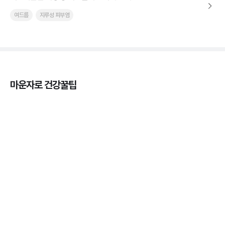
여드름
지루성 피부염
마운자로 건강꿀팁
마운자로 온누리상품권으로 결제 가능한가요? — 최
저가 처방 꿀팁
3분 꿀팁 ㆍ #비만 #마운자로
마운자로 온누리상품권으로 결제 가능한가요? — 최
저가 처방 꿀팁
3분 꿀팁 ㆍ #비만 #마운자로