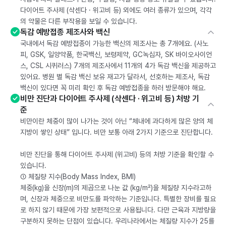
다이어트 주사제 (삭센다 · 위고비 등) 외에도 여러 종류가 있으며, 각각
의 약물은 다른 부작용을 보일 수 있습니다.
독감 예방접종 제조사와 백신
국내에서 독감 예방접종이 가능한 백신의 제조사는 총 7개에요. (사노
피, GSK, 일양약품, 한국백신, 보령제약, GC녹십자, SK 바이오사이언
스, CSL 시퀴러스) 7개의 제조사에서 11개의 4가 독감 백신을 제공하고
있어요. 병원 별 독감 백신 보유 재고가 달라서, 선호하는 제조사, 독감
백신이 있다면 꼭 미리 확인 후 독감 예방접종을 하러 방문해야 해요.
비만 진단과 다이어트 주사제 (삭센다 · 위고비 등) 처방 기
준
비만이란 체중이 많이 나가는 것이 아닌 “체내에 과다하게 많은 양의 체
지방이 쌓인 상태” 입니다. 비만 보통 아래 2가지 기준으로 진단합니다.
비만 진단을 통해 다이어트 주사제 (위고비) 등의 처방 기준을 확인할 수
있습니다.
① 체질량 지수(Body Mass Index, BMI)
체중(kg)을 신장(m)의 제곱으로 나눈 값 (kg/m²)을 체질량 지수라고하
며, 신장과 체중으로 비만도를 파악하는 기준입니다. 특별한 장비를 필요
로 하지 않기 때문에 가장 보편적으로 사용됩니다. 다만 근육과 지방량을
구분하지 못하는 단점이 있습니다. 우리나라에서는 체질량 지수가 25를