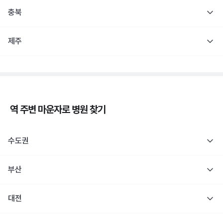
충북
제주
역 주변
마운자로
병원 찾기
수도권
부산
대전