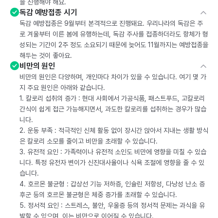
을 진행해야 해요.
독감 예방접종 시기
독감 예방접종은 9월부터 본격적으로 진행돼요. 우리나라의 독감은 주
로 겨울부터 이른 봄에 유행하는데, 독감 주사를 접종하더라도 항체가 형
성되는 기간이 2주 정도 소요되기 때문에 늦어도 11월까지는 예방접종을
해두는 것이 좋아요.
비만의 원인
비만의 원인은 다양하며, 개인마다 차이가 있을 수 있습니다. 여기 몇 가
지 주요 원인은 아래와 같습니다.
1. 칼로리 섭취의 증가 : 현대 사회에서 가공식품, 패스트푸드, 고칼로리
간식이 쉽게 접근 가능해지면서, 과도한 칼로리를 섭취하는 경우가 많습
니다.
2. 운동 부족 : 적극적인 신체 활동 없이 장시간 앉아서 지내는 생활 방식
은 칼로리 소모를 줄이고 비만을 초래할 수 있습니다.
3. 유전적 요인 : 가족력이나 유전적 소인도 비만에 영향을 미칠 수 있습
니다. 특정 유전자 변이가 신진대사율이나 식욕 조절에 영향을 줄 수 있
습니다.
4. 호르몬 불균형 : 갑상선 기능 저하증, 인슐린 저항성, 다낭성 난소 증
후군 등의 호르몬 불균형은 체중 증가를 초래할 수 있습니다.
5. 정서적 요인 : 스트레스, 불안, 우울증 등의 정서적 문제는 과식을 유
발할 수 있으며, 이는 비만으로 이어질 수 있습니다.