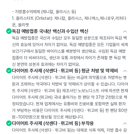
- 지방흡수억제제 (제니칼, 올리시스 등)
1. 올리스타트 (Orlistat): 제니칼, 올리시스, 제니엑스,제니로우,리피다
운, 올리엣
독감 예방접종 국내산 백신과 수입산 백신
독감 예방접종은 국산과 수입산 모두 동일한 성분으로 제조되어 독감 백
신의 효능에 있어서 차이가 없어요. 독감 예방접종은 모든 기업들이 세계
보건기구에서 동일한 바이러스를 배분받아 생산돼요. 수입된 독감 예방
접종이 더 비싸더라도, 생산과 유통 과정에서 차이가 존재할 뿐 독감 백
신 본연의 성분과 효과에는 차이가 없어요.
다이어트 주사제 (삭센다 · 위고비 등) 평균 처방 및 약제비
다이어트 주사제 (삭센다 · 위고비 등)는 비급여 의약품으로 처방하는 병
원과 조제하는 약국마다 처방비 및 약제비가 상이할 수 있습니다. 다이어
트 주사제 (삭센다 · 위고비 등) 제조사인 노보노디스트 사에 따르면 현재
다이어트 주사제 (위고비) 국내 출하가는 한 펜당 약 37만 2천원으로 책
정되었습니다. 현재 업계에서는 유통비와 진료비를 포함하면 실제 환자
가 부담하는 비용은 다이어트 주사제 (삭센다 · 위고비 등) 한 펜당 80만
원~100만원으로 형성될 것으로 예상됩니다.
다이어트 주사제 (삭센다 · 위고비 등) 부작용
다이어트 주사제 (삭센다 · 위고비 등)는 대체로 식욕 억제, 지방 흡수 감