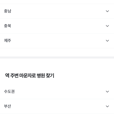
충남
충북
제주
역 주변
마운자로
병원 찾기
수도권
부산