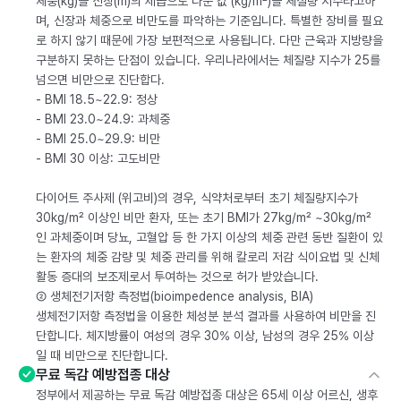
체중(kg)을 신장(m)의 제곱으로 나눈 값 (kg/m²)을 체질량 지수라고하
며, 신장과 체중으로 비만도를 파악하는 기준입니다. 특별한 장비를 필요
로 하지 않기 때문에 가장 보편적으로 사용됩니다. 다만 근육과 지방량을
구분하지 못하는 단점이 있습니다. 우리나라에서는 체질량 지수가 25를
넘으면 비만으로 진단합다.
- BMI 18.5~22.9: 정상
- BMI 23.0~24.9: 과체중
- BMI 25.0~29.9: 비만
- BMI 30 이상: 고도비만
다이어트 주사제 (위고비)의 경우, 식약처로부터 초기 체질량지수가
30kg/m² 이상인 비만 환자, 또는 초기 BMI가 27kg/m² ~30kg/m²
인 과체중이며 당뇨, 고혈압 등 한 가지 이상의 체중 관련 동반 질환이 있
는 환자의 체중 감량 및 체중 관리를 위해 칼로리 저감 식이요법 및 신체
활동 증대의 보조제로서 투여하는 것으로 허가 받았습니다.
② 생체전기저항 측정법(bioimpedence analysis, BIA)
생체전기저항 측정법을 이용한 체성분 분석 결과를 사용하여 비만을 진
단합니다. 체지방률이 여성의 경우 30% 이상, 남성의 경우 25% 이상
일 때 비만으로 진단합니다.
무료 독감 예방접종 대상
정부에서 제공하는 무료 독감 예방접종 대상은 65세 이상 어르신, 생후