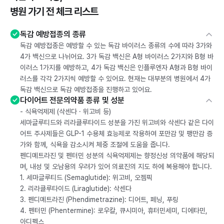
병원 가기 전 체크 리스트
독감 예방접종의 종류
독감 예방접종은 예방할 수 있는 독감 바이러스 종류의 수에 따라 3가와
4가 백신으로 나뉘어요. 3가 독감 백신은 A형 바이러스 2가지와 B형 바
이러스 1가지를 예방하고, 4가 독감 백신은 인플루엔자 A형과 B형 바이
러스를 각각 2가지씩 예방할 수 있어요. 현재는 대부분의 병원에서 4가
독감 백신으로 독감 예방접종을 진행하고 있어요.
다이어트 전문의약품 종류 및 성분
- 식욕억제제 (삭센다 · 위고비 등)
세마글루티드와 리라클루타이드 성분을 가진 위고비와 삭센다 같은 다이
어트 주사제들은 GLP-1 수용체 효능제로 작용하여 포만감 및 팽만감 증
가와 함께, 식욕을 감소시켜 체중 조절에 도움을 줍니다.
펜디메트라진 및 펜터민 성분의 식욕억제제는 향정신성 의약품에 해당되
며, 내성 및 오남용의 우려가 있어 의료진의 지도 하에 복용해야 합니다.
1. 세마글루티드 (Semaglutide): 위고비, 오젬픽
2. 리라클루타이드 (Liraglutide): 삭센다
3. 펜디메트라진 (Phendimetrazine): 디어트, 페닝, 푸링
4. 펜터민 (Phentermine): 로우칼, 큐시미아, 휴터민세미, 디에타민,
아디펙스