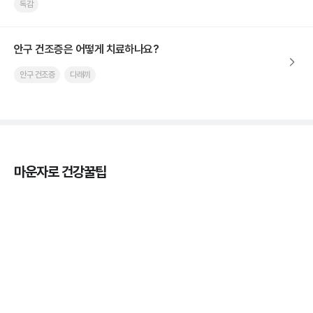
독감
안구 건조증은 어떻게 치료하나요?
안구 건조증
다래끼
마운자로 건강꿀팁
열사병 후유증, 언제까지 지켜볼까
3분 꿀팁
열사병 응급처치, 어디까지 식혀야할까?
3분 꿀팁