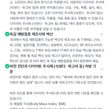
소, 신진대사 촉진 등의 방식으로 작용합니다. 대표적인 다이어트 주사제
(삭센다 · 위고비 등)의 흔한 부작용으로는 오심, 구토, 복통, 설사, 메스
꺼움, 변비 등이 있습니다. 또한 다이어트 주사제 (삭센다 · 위고비 등)는
사람에 따라 알레르기 반응, 우울증, 자살 충동 등도 유발할 수 있습니다.
다이어트 주사제 (삭센다 · 위고비 등) 외에도 여러 종류가 있으며, 각각
의 약물은 다른 부작용을 보일 수 있습니다.
독감 예방접종 제조사와 백신
국내에서 독감 예방접종이 가능한 백신의 제조사는 총 7개에요. (사노
피, GSK, 일양약품, 한국백신, 보령제약, GC녹십자, SK 바이오사이언
스, CSL 시퀴러스) 7개의 제조사에서 11개의 4가 독감 백신을 제공하고
있어요. 병원 별 독감 백신 보유 재고가 달라서, 선호하는 제조사, 독감
백신이 있다면 꼭 미리 확인 후 독감 예방접종을 하러 방문해야 해요.
비만 진단과 다이어트 주사제 (삭센다 · 위고비 등) 처방 기
준
비만이란 체중이 많이 나가는 것이 아닌 “체내에 과다하게 많은 양의 체
지방이 쌓인 상태” 입니다. 비만 보통 아래 2가지 기준으로 진단합니다.
비만 진단을 통해 다이어트 주사제 (위고비) 등의 처방 기준을 확인할 수
있습니다.
① 체질량 지수(Body Mass Index, BMI)