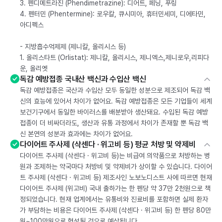
3. 펜디메트라진 (Phendimetrazine): 디어트, 페닝, 푸링
4. 펜터민 (Phentermine): 로우칼, 큐시미아, 휴터민세미, 디에타민,
아디펙스
- 지방흡수억제제 (제니칼, 올리시스 등)
1. 올리스타트 (Orlistat): 제니칼, 올리시스, 제니엑스,제니로우,리피다
운, 올리엣
독감 예방접종 국내산 백신과 수입산 백신
독감 예방접종은 국산과 수입산 모두 동일한 성분으로 제조되어 독감 백
신의 효능에 있어서 차이가 없어요. 독감 예방접종은 모든 기업들이 세계
보건기구에서 동일한 바이러스를 배분받아 생산돼요. 수입된 독감 예방
접종이 더 비싸더라도, 생산과 유통 과정에서 차이가 존재할 뿐 독감 백
신 본연의 성분과 효과에는 차이가 없어요.
다이어트 주사제 (삭센다 · 위고비 등) 평균 처방 및 약제비
다이어트 주사제 (삭센다 · 위고비 등)는 비급여 의약품으로 처방하는 병
원과 조제하는 약국마다 처방비 및 약제비가 상이할 수 있습니다. 다이어
트 주사제 (삭센다 · 위고비 등) 제조사인 노보노디스트 사에 따르면 현재
다이어트 주사제 (위고비) 국내 출하가는 한 펜당 약 37만 2천원으로 책
정되었습니다. 현재 업계에서는 유통비와 진료비를 포함하면 실제 환자
가 부담하는 비용은 다이어트 주사제 (삭센다 · 위고비 등) 한 펜당 80만
원~100만원으로 형성될 것으로 예상됩니다.