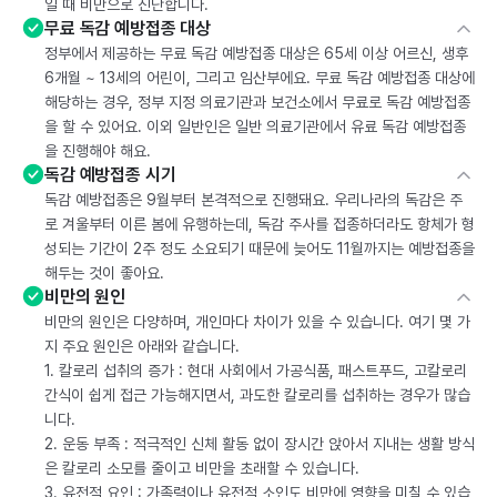
일 때 비만으로 진단합니다.
무료 독감 예방접종 대상
정부에서 제공하는 무료 독감 예방접종 대상은 65세 이상 어르신, 생후
6개월 ~ 13세의 어린이, 그리고 임산부에요. 무료 독감 예방접종 대상에
해당하는 경우, 정부 지정 의료기관과 보건소에서 무료로 독감 예방접종
을 할 수 있어요. 이외 일반인은 일반 의료기관에서 유료 독감 예방접종
을 진행해야 해요.
독감 예방접종 시기
독감 예방접종은 9월부터 본격적으로 진행돼요. 우리나라의 독감은 주
로 겨울부터 이른 봄에 유행하는데, 독감 주사를 접종하더라도 항체가 형
성되는 기간이 2주 정도 소요되기 때문에 늦어도 11월까지는 예방접종을
해두는 것이 좋아요.
비만의 원인
비만의 원인은 다양하며, 개인마다 차이가 있을 수 있습니다. 여기 몇 가
지 주요 원인은 아래와 같습니다.
1. 칼로리 섭취의 증가 : 현대 사회에서 가공식품, 패스트푸드, 고칼로리
간식이 쉽게 접근 가능해지면서, 과도한 칼로리를 섭취하는 경우가 많습
니다.
2. 운동 부족 : 적극적인 신체 활동 없이 장시간 앉아서 지내는 생활 방식
은 칼로리 소모를 줄이고 비만을 초래할 수 있습니다.
3. 유전적 요인 : 가족력이나 유전적 소인도 비만에 영향을 미칠 수 있습