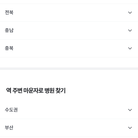
전북
충남
충북
역 주변
마운자로
병원 찾기
수도권
부산