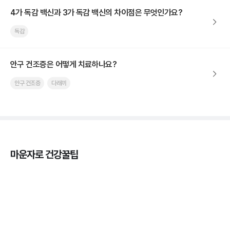
4가 독감 백신과 3가 독감 백신의 차이점은 무엇인가요?
독감
안구 건조증은 어떻게 치료하나요?
안구 건조증
다래끼
마운자로 건강꿀팁
열사병 후유증, 언제까지 지켜볼까
3분 꿀팁