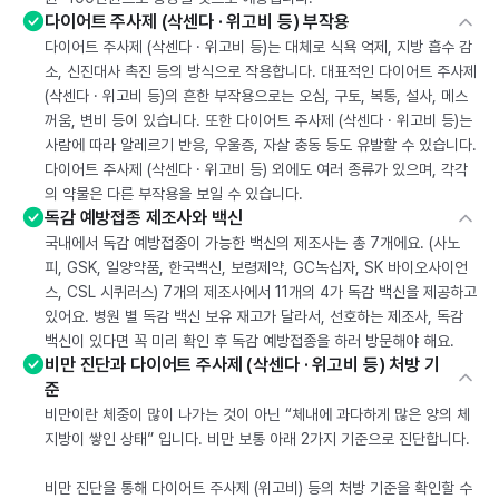
다이어트 주사제 (삭센다 · 위고비 등) 부작용
다이어트 주사제 (삭센다 · 위고비 등)는 대체로 식욕 억제, 지방 흡수 감
소, 신진대사 촉진 등의 방식으로 작용합니다. 대표적인 다이어트 주사제
(삭센다 · 위고비 등)의 흔한 부작용으로는 오심, 구토, 복통, 설사, 메스
꺼움, 변비 등이 있습니다. 또한 다이어트 주사제 (삭센다 · 위고비 등)는
사람에 따라 알레르기 반응, 우울증, 자살 충동 등도 유발할 수 있습니다.
다이어트 주사제 (삭센다 · 위고비 등) 외에도 여러 종류가 있으며, 각각
의 약물은 다른 부작용을 보일 수 있습니다.
독감 예방접종 제조사와 백신
국내에서 독감 예방접종이 가능한 백신의 제조사는 총 7개에요. (사노
피, GSK, 일양약품, 한국백신, 보령제약, GC녹십자, SK 바이오사이언
스, CSL 시퀴러스) 7개의 제조사에서 11개의 4가 독감 백신을 제공하고
있어요. 병원 별 독감 백신 보유 재고가 달라서, 선호하는 제조사, 독감
백신이 있다면 꼭 미리 확인 후 독감 예방접종을 하러 방문해야 해요.
비만 진단과 다이어트 주사제 (삭센다 · 위고비 등) 처방 기
준
비만이란 체중이 많이 나가는 것이 아닌 “체내에 과다하게 많은 양의 체
지방이 쌓인 상태” 입니다. 비만 보통 아래 2가지 기준으로 진단합니다.
비만 진단을 통해 다이어트 주사제 (위고비) 등의 처방 기준을 확인할 수