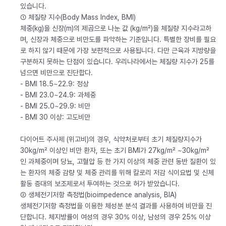
있습니다.
① 체질량 지수(Body Mass Index, BMI)
체중(kg)을 신장(m)의 제곱으로 나눈 값 (kg/m²)을 체질량 지수라고하
며, 신장과 체중으로 비만도를 파악하는 기준입니다. 특별한 장비를 필요
로 하지 않기 때문에 가장 보편적으로 사용됩니다. 다만 근육과 지방량을
구분하지 못하는 단점이 있습니다. 우리나라에서는 체질량 지수가 25를
넘으면 비만으로 진단합다.
- BMI 18.5~22.9: 정상
- BMI 23.0~24.9: 과체중
- BMI 25.0~29.9: 비만
- BMI 30 이상: 고도비만
다이어트 주사제 (위고비)의 경우, 식약처로부터 초기 체질량지수가
30kg/m² 이상인 비만 환자, 또는 초기 BMI가 27kg/m² ~30kg/m²
인 과체중이며 당뇨, 고혈압 등 한 가지 이상의 체중 관련 동반 질환이 있
는 환자의 체중 감량 및 체중 관리를 위해 칼로리 저감 식이요법 및 신체
활동 증대의 보조제로서 투여하는 것으로 허가 받았습니다.
② 생체전기저항 측정법(bioimpedence analysis, BIA)
생체전기저항 측정법을 이용한 체성분 분석 결과를 사용하여 비만을 진
단합니다. 체지방률이 여성의 경우 30% 이상, 남성의 경우 25% 이상