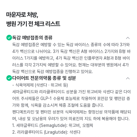
마운자로 처방,
병원 가기 전 체크 리스트
독감 예방접종의 종류
독감 예방접종은 예방할 수 있는 독감 바이러스 종류의 수에 따라 3가와
4가 백신으로 나뉘어요. 3가 독감 백신은 A형 바이러스 2가지와 B형 바
이러스 1가지를 예방하고, 4가 독감 백신은 인플루엔자 A형과 B형 바이
러스를 각각 2가지씩 예방할 수 있어요. 현재는 대부분의 병원에서 4가
독감 백신으로 독감 예방접종을 진행하고 있어요.
다이어트 전문의약품 종류 및 성분
- 식욕억제제 (삭센다 · 위고비 등)
세마글루티드와 리라클루타이드 성분을 가진 위고비와 삭센다 같은 다이
어트 주사제들은 GLP-1 수용체 효능제로 작용하여 포만감 및 팽만감 증
가와 함께, 식욕을 감소시켜 체중 조절에 도움을 줍니다.
펜디메트라진 및 펜터민 성분의 식욕억제제는 향정신성 의약품에 해당되
며, 내성 및 오남용의 우려가 있어 의료진의 지도 하에 복용해야 합니다.
1. 세마글루티드 (Semaglutide): 위고비, 오젬픽
2. 리라클루타이드 (Liraglutide): 삭센다