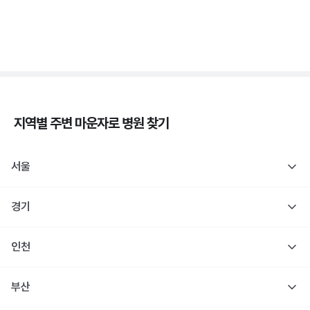
당
3분 꿀팁 ㆍ #당뇨
지역별 주변
마운자로
병원 찾기
서울
경기
인천
부산