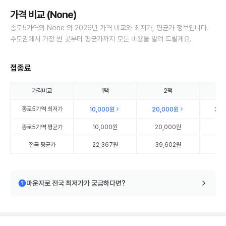
가격 비교 (None)
종로5가역의 None 의 2026년 가격 비교와 최저가, 평균가 정보입니다.
수도권에서 가장 싼 곳부터 평균가까지 모든 비용을 알려 드릴게요.
접종료
가격비교
1팩
2팩
종로5가역
최저가
10,000원
20,000원
30
종로5가역
평균가
10,000원
20,000원
30
전국 평균가
22,367원
39,602원
57
마운자로 전국 최저가가 궁금하다면?