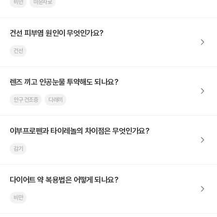
비만
마운자로
건선 피부염 원인이 무엇인가요?
건선
렌즈 끼고 인공눈물 투약해도 되나요?
안구 건조증
다래끼
이부프로펜과 타이레놀의 차이점은 무엇인가요?
감기
다이어트 약 복용법은 어떻게 되나요?
비만