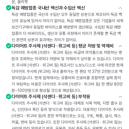
운, 올리엣
독감 예방접종 국내산 백신과 수입산 백신
독감 예방접종은 국산과 수입산 모두 동일한 성분으로 제조되어 독감 백
신의 효능에 있어서 차이가 없어요. 독감 예방접종은 모든 기업들이 세계
보건기구에서 동일한 바이러스를 배분받아 생산돼요. 수입된 독감 예방
접종이 더 비싸더라도, 생산과 유통 과정에서 차이가 존재할 뿐 독감 백
신 본연의 성분과 효과에는 차이가 없어요.
다이어트 주사제 (삭센다 · 위고비 등) 평균 처방 및 약제비
다이어트 주사제 (삭센다 · 위고비 등)는 비급여 의약품으로 처방하는 병
원과 조제하는 약국마다 처방비 및 약제비가 상이할 수 있습니다. 다이어
트 주사제 (삭센다 · 위고비 등) 제조사인 노보노디스트 사에 따르면 현재
다이어트 주사제 (위고비) 국내 출하가는 한 펜당 약 37만 2천원으로 책
정되었습니다. 현재 업계에서는 유통비와 진료비를 포함하면 실제 환자
가 부담하는 비용은 다이어트 주사제 (삭센다 · 위고비 등) 한 펜당 80만
원~100만원으로 형성될 것으로 예상됩니다.
다이어트 주사제 (삭센다 · 위고비 등) 부작용
다이어트 주사제 (삭센다 · 위고비 등)는 대체로 식욕 억제, 지방 흡수 감
소, 신진대사 촉진 등의 방식으로 작용합니다. 대표적인 다이어트 주사제
(삭센다 · 위고비 등)의 흔한 부작용으로는 오심, 구토, 복통, 설사, 메스
꺼움, 변비 등이 있습니다. 또한 다이어트 주사제 (삭센다 · 위고비 등)는
사람에 따라 알레르기 반응, 우울증, 자살 충동 등도 유발할 수 있습니다.