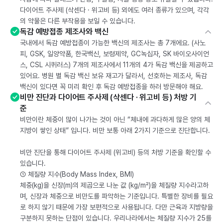
다이어트 주사제 (삭센다 · 위고비 등) 외에도 여러 종류가 있으며, 각각
의 약물은 다른 부작용을 보일 수 있습니다.
독감 예방접종 제조사와 백신
국내에서 독감 예방접종이 가능한 백신의 제조사는 총 7개에요. (사노
피, GSK, 일양약품, 한국백신, 보령제약, GC녹십자, SK 바이오사이언
스, CSL 시퀴러스) 7개의 제조사에서 11개의 4가 독감 백신을 제공하고
있어요. 병원 별 독감 백신 보유 재고가 달라서, 선호하는 제조사, 독감
백신이 있다면 꼭 미리 확인 후 독감 예방접종을 하러 방문해야 해요.
비만 진단과 다이어트 주사제 (삭센다 · 위고비 등) 처방 기
준
비만이란 체중이 많이 나가는 것이 아닌 “체내에 과다하게 많은 양의 체
지방이 쌓인 상태” 입니다. 비만 보통 아래 2가지 기준으로 진단합니다.
비만 진단을 통해 다이어트 주사제 (위고비) 등의 처방 기준을 확인할 수
있습니다.
① 체질량 지수(Body Mass Index, BMI)
체중(kg)을 신장(m)의 제곱으로 나눈 값 (kg/m²)을 체질량 지수라고하
며, 신장과 체중으로 비만도를 파악하는 기준입니다. 특별한 장비를 필요
로 하지 않기 때문에 가장 보편적으로 사용됩니다. 다만 근육과 지방량을
구분하지 못하는 단점이 있습니다. 우리나라에서는 체질량 지수가 25를