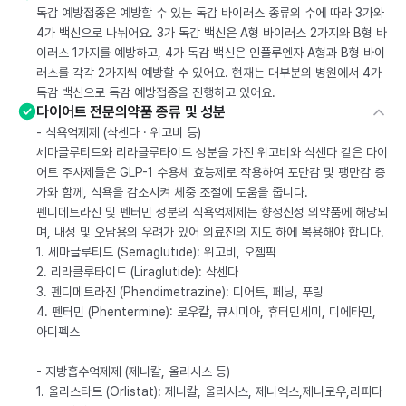
독감 예방접종은 예방할 수 있는 독감 바이러스 종류의 수에 따라 3가와
4가 백신으로 나뉘어요. 3가 독감 백신은 A형 바이러스 2가지와 B형 바
이러스 1가지를 예방하고, 4가 독감 백신은 인플루엔자 A형과 B형 바이
러스를 각각 2가지씩 예방할 수 있어요. 현재는 대부분의 병원에서 4가
독감 백신으로 독감 예방접종을 진행하고 있어요.
다이어트 전문의약품 종류 및 성분
- 식욕억제제 (삭센다 · 위고비 등)
세마글루티드와 리라클루타이드 성분을 가진 위고비와 삭센다 같은 다이
어트 주사제들은 GLP-1 수용체 효능제로 작용하여 포만감 및 팽만감 증
가와 함께, 식욕을 감소시켜 체중 조절에 도움을 줍니다.
펜디메트라진 및 펜터민 성분의 식욕억제제는 향정신성 의약품에 해당되
며, 내성 및 오남용의 우려가 있어 의료진의 지도 하에 복용해야 합니다.
1. 세마글루티드 (Semaglutide): 위고비, 오젬픽
2. 리라클루타이드 (Liraglutide): 삭센다
3. 펜디메트라진 (Phendimetrazine): 디어트, 페닝, 푸링
4. 펜터민 (Phentermine): 로우칼, 큐시미아, 휴터민세미, 디에타민,
아디펙스
- 지방흡수억제제 (제니칼, 올리시스 등)
1. 올리스타트 (Orlistat): 제니칼, 올리시스, 제니엑스,제니로우,리피다