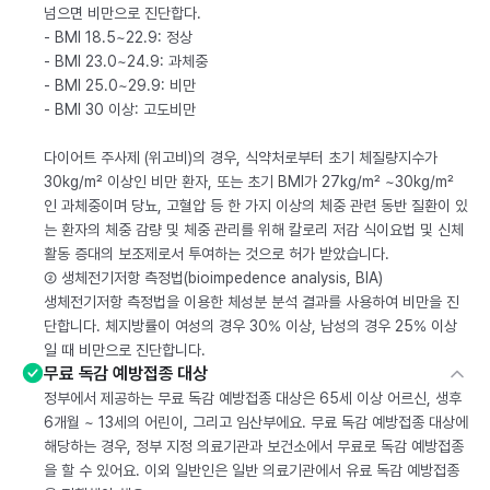
넘으면 비만으로 진단합다.
- BMI 18.5~22.9: 정상
- BMI 23.0~24.9: 과체중
- BMI 25.0~29.9: 비만
- BMI 30 이상: 고도비만
다이어트 주사제 (위고비)의 경우, 식약처로부터 초기 체질량지수가
30kg/m² 이상인 비만 환자, 또는 초기 BMI가 27kg/m² ~30kg/m²
인 과체중이며 당뇨, 고혈압 등 한 가지 이상의 체중 관련 동반 질환이 있
는 환자의 체중 감량 및 체중 관리를 위해 칼로리 저감 식이요법 및 신체
활동 증대의 보조제로서 투여하는 것으로 허가 받았습니다.
② 생체전기저항 측정법(bioimpedence analysis, BIA)
생체전기저항 측정법을 이용한 체성분 분석 결과를 사용하여 비만을 진
단합니다. 체지방률이 여성의 경우 30% 이상, 남성의 경우 25% 이상
일 때 비만으로 진단합니다.
무료 독감 예방접종 대상
정부에서 제공하는 무료 독감 예방접종 대상은 65세 이상 어르신, 생후
6개월 ~ 13세의 어린이, 그리고 임산부에요. 무료 독감 예방접종 대상에
해당하는 경우, 정부 지정 의료기관과 보건소에서 무료로 독감 예방접종
을 할 수 있어요. 이외 일반인은 일반 의료기관에서 유료 독감 예방접종