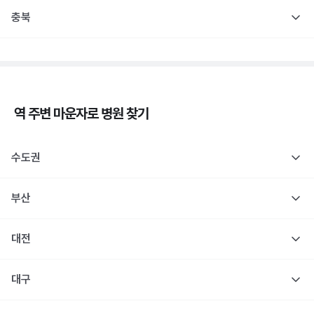
충북
역 주변
마운자로
병원 찾기
수도권
부산
대전
대구