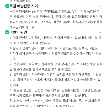
을 진행해야 해요.
독감 예방접종 시기
독감 예방접종은 9월부터 본격적으로 진행돼요. 우리나라의 독감은 주
로 겨울부터 이른 봄에 유행하는데, 독감 주사를 접종하더라도 항체가 형
성되는 기간이 2주 정도 소요되기 때문에 늦어도 11월까지는 예방접종을
해두는 것이 좋아요.
비만의 원인
비만의 원인은 다양하며, 개인마다 차이가 있을 수 있습니다. 여기 몇 가
지 주요 원인은 아래와 같습니다.
1. 칼로리 섭취의 증가 : 현대 사회에서 가공식품, 패스트푸드, 고칼로리
간식이 쉽게 접근 가능해지면서, 과도한 칼로리를 섭취하는 경우가 많습
니다.
2. 운동 부족 : 적극적인 신체 활동 없이 장시간 앉아서 지내는 생활 방식
은 칼로리 소모를 줄이고 비만을 초래할 수 있습니다.
3. 유전적 요인 : 가족력이나 유전적 소인도 비만에 영향을 미칠 수 있습
니다. 특정 유전자 변이가 신진대사율이나 식욕 조절에 영향을 줄 수 있
습니다.
4. 호르몬 불균형 : 갑상선 기능 저하증, 인슐린 저항성, 다낭성 난소 증
후군 등의 호르몬 불균형은 체중 증가를 초래할 수 있습니다.
5. 정서적 요인 : 스트레스, 불안, 우울증 등의 정서적 문제는 과식을 유
발할 수 있으며, 이는 비만으로 이어질 수 있습니다.