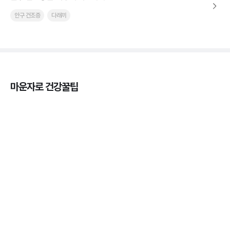
안구 건조증
다래끼
마운자로 건강꿀팁
열사병 후유증, 언제까지 지켜볼까
3분 꿀팁
열사병 응급처치, 어디까지 식혀야할까?
3분 꿀팁