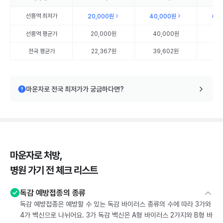
선릉역
최저가
20,000원
40,000원
60
선릉역
평균가
20,000원
40,000원
60
전국 평균가
22,367원
39,602원
57
마운자로 전국 최저가가 궁금하다면?
마운자로 처방,
병원 가기 전 체크 리스트
독감 예방접종의 종류
독감 예방접종은 예방할 수 있는 독감 바이러스 종류의 수에 따라 3가와
4가 백신으로 나뉘어요. 3가 독감 백신은 A형 바이러스 2가지와 B형 바