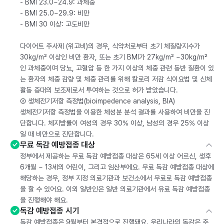
- BMI 23.0~24.9: 과체중
- BMI 25.0~29.9: 비만
- BMI 30 이상: 고도비만
다이어트 주사제 (위고비)의 경우, 식약처로부터 초기 체질량지수가
30kg/m² 이상인 비만 환자, 또는 초기 BMI가 27kg/m² ~30kg/m²
인 과체중이며 당뇨, 고혈압 등 한 가지 이상의 체중 관련 동반 질환이 있
는 환자의 체중 감량 및 체중 관리를 위해 칼로리 저감 식이요법 및 신체
활동 증대의 보조제로서 투여하는 것으로 허가 받았습니다.
② 생체전기저항 측정법(bioimpedence analysis, BIA)
생체전기저항 측정법을 이용한 체성분 분석 결과를 사용하여 비만을 진
단합니다. 체지방률이 여성의 경우 30% 이상, 남성의 경우 25% 이상
일 때 비만으로 진단합니다.
무료 독감 예방접종 대상
정부에서 제공하는 무료 독감 예방접종 대상은 65세 이상 어르신, 생후
6개월 ~ 13세의 어린이, 그리고 임산부에요. 무료 독감 예방접종 대상에
해당하는 경우, 정부 지정 의료기관과 보건소에서 무료로 독감 예방접종
을 할 수 있어요. 이외 일반인은 일반 의료기관에서 유료 독감 예방접종
을 진행해야 해요.
독감 예방접종 시기
독감 예방접종은 9월부터 본격적으로 진행돼요. 우리나라의 독감은 주