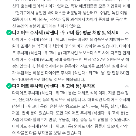
신의 효능에 있어서 차이가 없어요. 독감 예방접종은 모든 기업들이 세계
보건기구에서 동일한 바이러스를 배분받아 생산돼요. 수입된 독감 예방
접종이 더 비싸더라도, 생산과 유통 과정에서 차이가 존재할 뿐 독감 백
신 본연의 성분과 효과에는 차이가 없어요.
다이어트 주사제 (삭센다 · 위고비 등) 평균 처방 및 약제비
다이어트 주사제 (삭센다 · 위고비 등)는 비급여 의약품으로 처방하는 병
원과 조제하는 약국마다 처방비 및 약제비가 상이할 수 있습니다. 다이어
트 주사제 (삭센다 · 위고비 등) 제조사인 노보노디스트 사에 따르면 현재
다이어트 주사제 (위고비) 국내 출하가는 한 펜당 약 37만 2천원으로 책
정되었습니다. 현재 업계에서는 유통비와 진료비를 포함하면 실제 환자
가 부담하는 비용은 다이어트 주사제 (삭센다 · 위고비 등) 한 펜당 80만
원~100만원으로 형성될 것으로 예상됩니다.
다이어트 주사제 (삭센다 · 위고비 등) 부작용
다이어트 주사제 (삭센다 · 위고비 등)는 대체로 식욕 억제, 지방 흡수 감
소, 신진대사 촉진 등의 방식으로 작용합니다. 대표적인 다이어트 주사제
(삭센다 · 위고비 등)의 흔한 부작용으로는 오심, 구토, 복통, 설사, 메스
꺼움, 변비 등이 있습니다. 또한 다이어트 주사제 (삭센다 · 위고비 등)는
사람에 따라 알레르기 반응, 우울증, 자살 충동 등도 유발할 수 있습니다.
다이어트 주사제 (삭센다 · 위고비 등) 외에도 여러 종류가 있으며, 각각
의 약물은 다른 부작용을 보일 수 있습니다.