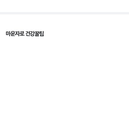
마운자로 건강꿀팁
열사병 후유증, 언제까지 지켜볼까
3분 꿀팁
열사병 응급처치, 어디까지 식혀야할까?
3분 꿀팁
마운자로 온누리상품권으로 결제 가능한가요? — 최
저가 처방 꿀팁
3분 꿀팁 ㆍ #비만 #마운자로