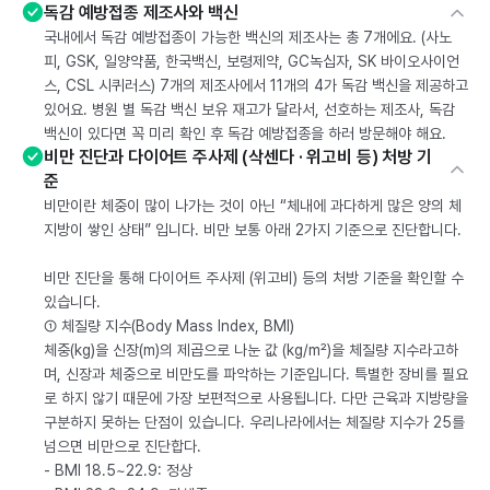
독감 예방접종 제조사와 백신
국내에서 독감 예방접종이 가능한 백신의 제조사는 총 7개에요. (사노
피, GSK, 일양약품, 한국백신, 보령제약, GC녹십자, SK 바이오사이언
스, CSL 시퀴러스) 7개의 제조사에서 11개의 4가 독감 백신을 제공하고
있어요. 병원 별 독감 백신 보유 재고가 달라서, 선호하는 제조사, 독감
백신이 있다면 꼭 미리 확인 후 독감 예방접종을 하러 방문해야 해요.
비만 진단과 다이어트 주사제 (삭센다 · 위고비 등) 처방 기
준
비만이란 체중이 많이 나가는 것이 아닌 “체내에 과다하게 많은 양의 체
지방이 쌓인 상태” 입니다. 비만 보통 아래 2가지 기준으로 진단합니다.
비만 진단을 통해 다이어트 주사제 (위고비) 등의 처방 기준을 확인할 수
있습니다.
① 체질량 지수(Body Mass Index, BMI)
체중(kg)을 신장(m)의 제곱으로 나눈 값 (kg/m²)을 체질량 지수라고하
며, 신장과 체중으로 비만도를 파악하는 기준입니다. 특별한 장비를 필요
로 하지 않기 때문에 가장 보편적으로 사용됩니다. 다만 근육과 지방량을
구분하지 못하는 단점이 있습니다. 우리나라에서는 체질량 지수가 25를
넘으면 비만으로 진단합다.
- BMI 18.5~22.9: 정상