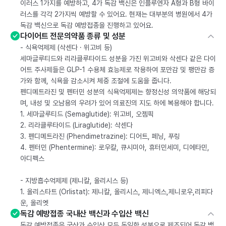
이러스 1가지를 예방하고, 4가 독감 백신은 인플루엔자 A형과 B형 바이
러스를 각각 2가지씩 예방할 수 있어요. 현재는 대부분의 병원에서 4가
독감 백신으로 독감 예방접종을 진행하고 있어요.
다이어트 전문의약품 종류 및 성분
- 식욕억제제 (삭센다 · 위고비 등)
세마글루티드와 리라클루타이드 성분을 가진 위고비와 삭센다 같은 다이
어트 주사제들은 GLP-1 수용체 효능제로 작용하여 포만감 및 팽만감 증
가와 함께, 식욕을 감소시켜 체중 조절에 도움을 줍니다.
펜디메트라진 및 펜터민 성분의 식욕억제제는 향정신성 의약품에 해당되
며, 내성 및 오남용의 우려가 있어 의료진의 지도 하에 복용해야 합니다.
1. 세마글루티드 (Semaglutide): 위고비, 오젬픽
2. 리라클루타이드 (Liraglutide): 삭센다
3. 펜디메트라진 (Phendimetrazine): 디어트, 페닝, 푸링
4. 펜터민 (Phentermine): 로우칼, 큐시미아, 휴터민세미, 디에타민,
아디펙스
- 지방흡수억제제 (제니칼, 올리시스 등)
1. 올리스타트 (Orlistat): 제니칼, 올리시스, 제니엑스,제니로우,리피다
운, 올리엣
독감 예방접종 국내산 백신과 수입산 백신
독감 예방접종은 국산과 수입산 모두 동일한 성분으로 제조되어 독감 백